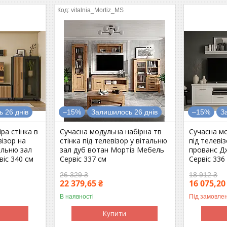
vitalnia_Mortiz_MS
 26 днів
–15%
Залишилось 26 днів
–15%
З
ра стінка в
Сучасна модульна набірна тв
Сучасна мо
візор на
стінка під телевізор у вітальню
під телеві
альню зал
зал дуб вотан Мортіз Мебель
прованс Д
іс 340 см
Сервіс 337 см
Сервіс 336
26 329 ₴
18 912 ₴
22 379,65 ₴
16 075,20
В наявності
Під замовле
Купити