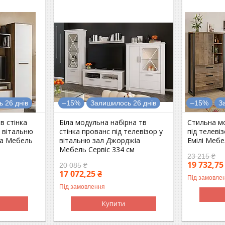
 26 днів
–15%
Залишилось 26 днів
–15%
З
в стінка
Біла модульна набірна тв
Стильна м
у вітальню
стінка прованс під телевізор у
під телеві
ра Мебель
вітальню зал Джорджіа
Емілі Мебе
Мебель Сервіс 334 см
23 215 ₴
19 732,75
20 085 ₴
17 072,25 ₴
Під замовле
Під замовлення
Купити