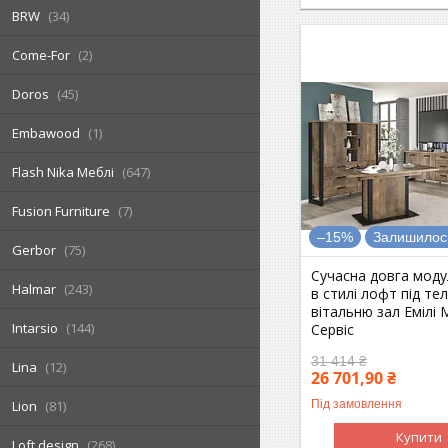
BRW
34
Come-For
2
Doros
45
Embawood
1
Flash Nika Меблі
647
Fusion Furniture
7
–15%
Залишилось
Gerbor
75
Сучасна довга моду
Halmar
243
в стилі лофт під тел
вітальню зал Емілі
Intarsio
144
Сервіс
31 414 ₴
Lina
12
26 701,90 ₴
Під замовлення
Lion
81
Купити
Loft design
268