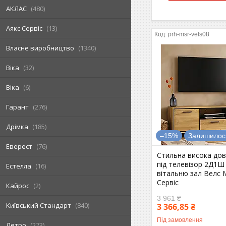
АКЛАС
480
Аякс Сервіс
13
prh-msr-vels08
Власне виробництво
1340
Віка
32
Віка
6
Гарант
276
Дрімка
185
–15%
Залишилось
Еверест
76
Стильна висока дов
під телевізор 2Д1Ш 
Естелла
16
вітальню зал Велс
Сервіс
Кайрос
2
3 961 ₴
Київський Стандарт
840
3 366,85 ₴
Під замовлення
Летро
273