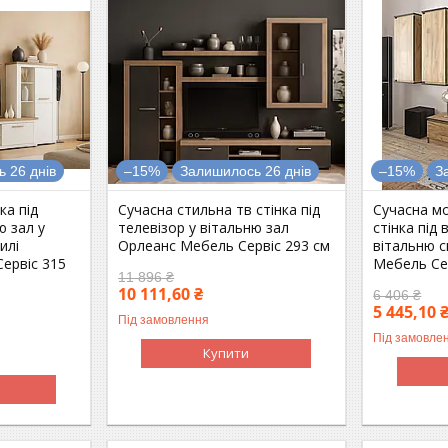
 26 днів
–15%
Залишилось 26 днів
–15%
З
ка під
Сучасна стильна тв стінка під
Сучасна мо
ю зал у
телевізор у вітальню зал
стінка під
илі
Орлеанс Мебель Сервіс 293 см
вітальню с
ервіс 315
Мебель Се
11 896 ₴
10 111,60 ₴
6 406 ₴
5 445,10 
Під замовлення
Під замовле
Купити