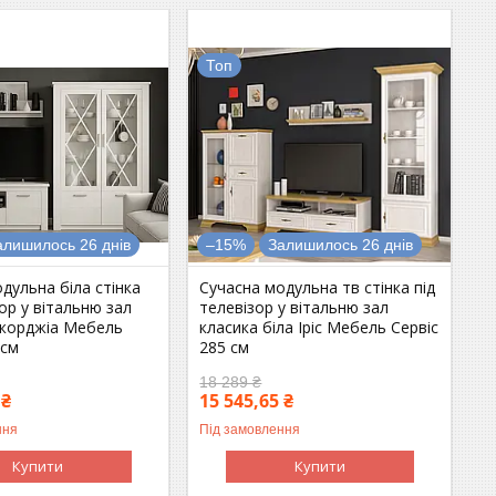
Топ
алишилось 26 днів
–15%
Залишилось 26 днів
дульна біла стінка
Сучасна модульна тв стінка під
зор у вітальню зал
телевізор у вітальню зал
жорджіа Мебель
класика біла Іріс Мебель Сервіс
 см
285 см
18 289 ₴
 ₴
15 545,65 ₴
ння
Під замовлення
Купити
Купити