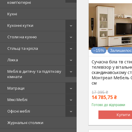
комп'ютерні
Кухні
Кухонні кутки
Столи на кухню
Стільці та крісла
–15%
Залишилось
Ліжка
Сучасна біла тв стін
телевізор у вітальн
Меблі в дитячу та підліткову
скандинавському ст
кімнати
Монтреал Мебель С
см
Матраци
17 395 ₴
14 785,75 ₴
Мякі Меблі
Готово до відправки
Офісні меблі
Купити
Журнальні столики