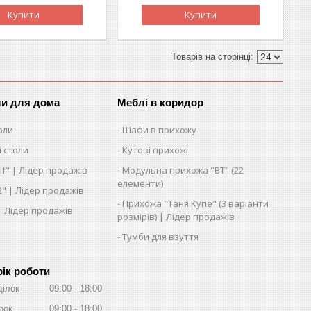
Купити
Купити
ли для дома
Меблі в коридор
оли
Шафи в прихожу
 столи
Кутові прихожі
lf" | Лідер продажів
Модульна прихожа "ВТ" (22
елементи)
2" | Лідер продажів
Прихожа "Таня Купе" (3 варіанти
 | Лідер продажів
розмірів) | Лідер продажів
Тумби для взуття
ік роботи
ділок
09:00
18:00
рок
09:00
18:00