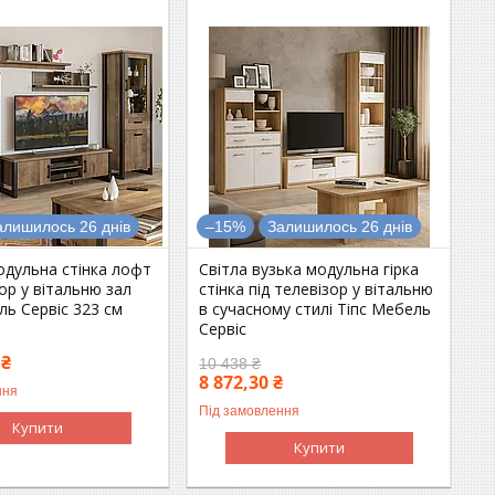
алишилось 26 днів
–15%
Залишилось 26 днів
одульна стінка лофт
Світла вузька модульна гірка
зор у вітальню зал
стінка під телевізор у вітальню
ль Сервіс 323 см
в сучасному стилі Тіпс Мебель
Сервіс
 ₴
10 438 ₴
8 872,30 ₴
ння
Під замовлення
Купити
Купити