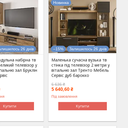
Новинка
алишилось 26 днів
–15%
Залишилось 26 днів
дульна набірна тв
Маленька сучасна вузька тв
 великий телевізор у
стінка під телевізор 2 метри у
пальню зал Бруклін
вітальню зал Тренто Мебель
рвіс
Сервіс дуб барокко
6 636 ₴
₴
5 640,60 ₴
ння
Під замовлення
Купити
Купити