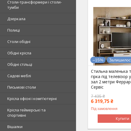
Столи-трансформери і столи-
тумби
Дзеркала
Полиці
Столи обідні
Обідні крісла
–15%
Залишилось
Обідні стільці
Стильна маленька т
Садові меблі
гірка під телевізор 
зал 2 метри Ферра
Сервіс
Письмові столи
7 435 ₴
Крісла офісні і комп'ютерні
6 319,75 ₴
Під замовлення
Крісла геймерські та
спортивні
Купити
Вішалки