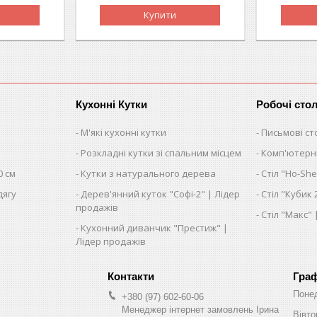
Купити
Кухонні Кутки
Робочі сто
М'які кухонні кутки
Письмові ст
Розкладні кутки зі спальним місцем
Комп'ютерні
0 см
Кутки з натурального дерева
Стіл "Ho-She
дягу
Дерев'янний куток "Софі-2" | Лідер
Стіл "Кубик 
продажів
Стіл "Макс"
Кухонний диванчик "Престиж" |
Лідер продажів
Граф
Поне
+380 (97) 602-60-06
Менеджер інтернет замовлень Ірина
Вівто