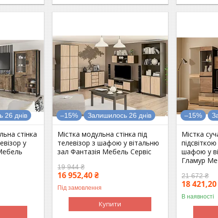
 26 днів
–15%
Залишилось 26 днів
–15%
З
льна стінка
Містка модульна стінка під
Містка суч
евізор у
телевізор з шафою у вітальню
підсвіткою
 Мебель
зал Фантазія Мебель Сервіс
шафою у в
Гламур Ме
19 944 ₴
16 952,40 ₴
21 672 ₴
18 421,20
Під замовлення
В наявності
Купити