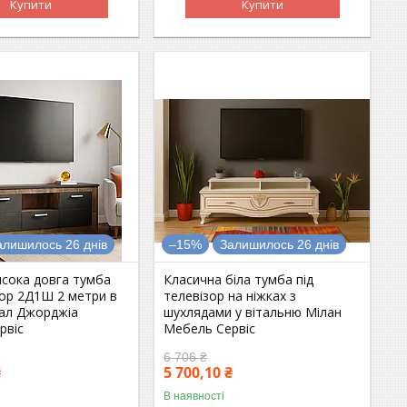
Купити
Купити
алишилось 26 днів
–15%
Залишилось 26 днів
исока довга тумба
Класична біла тумба під
зор 2Д1Ш 2 метри в
телевізор на ніжках з
зал Джорджіа
шухлядами у вітальню Мілан
рвіс
Мебель Сервіс
6 706 ₴
₴
5 700,10 ₴
В наявності