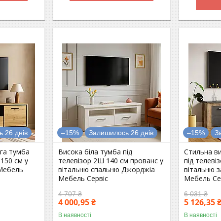
 26 днів
–15%
Залишилось 26 днів
–15%
З
га тумба
Висока біла тумба під
Стильна в
150 см у
телевізор 2Ш 140 см прованс у
під телеві
 Мебель
вітальню спальню Джорджіа
вітальню 
Мебель Сервіс
Мебель Се
4 707 ₴
6 031 ₴
4 000,95 ₴
5 126,35 
В наявності
В наявності