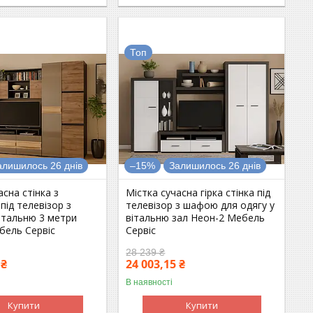
Топ
алишилось 26 днів
–15%
Залишилось 26 днів
асна стінка з
Містка сучасна гірка стінка під
 під телевізор з
телевізор з шафою для одягу у
італьню 3 метри
вітальню зал Неон-2 Мебель
бель Сервіс
Сервіс
28 239 ₴
 ₴
24 003,15 ₴
В наявності
Купити
Купити