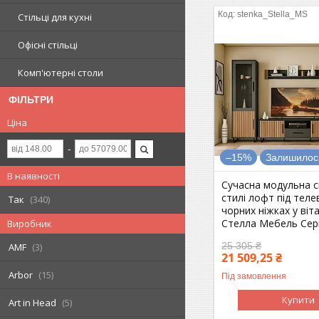
stenka_Stella_MS
Стільці для кухні
Офісні стільці
Комп'ютерні столи
ФІЛЬТРИ
Ціна
–15%
Залишилось
В наявності
Сучасна модульна сі
стилі лофт під теле
Так
340
чорних ніжках у віт
Стелла Мебель Серв
Виробник
25 305 ₴
AMF
3
21 509,25 ₴
Arbor
15
Під замовлення
Купити
Art in Head
5