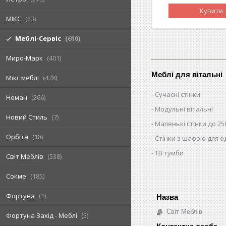
Купити
МІКС
23
Меблі-Сервіс
610
Миро-Марк
401
Меблі для вітальні
Мікс меблі
428
Сучасні стінки
Неман
266
Модульні вітальні
Новий Стиль
7
Маленькі стінки до 25
Орбіта
18
Стінки з шафою для о
ТВ тумби
Світ Меблів
538
Сокме
185
Фортуна
1
Світ Меблів
Фортуна Захід - Меблі
5