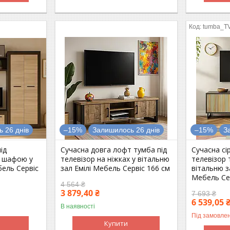
tumba_T
 26 днів
–15%
Залишилось 26 днів
–15%
З
під
Сучасна довга лофт тумба під
Сучасна сі
з шафою у
телевізор на ніжках у вітальню
телевізор 
ель Сервіс
зал Емілі Мебель Сервіс 166 см
вітальню з
Мебель Се
4 564 ₴
3 879,40 ₴
7 693 ₴
6 539,05 
В наявності
Під замовле
Купити