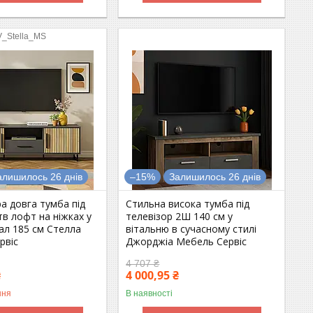
V_Stella_MS
алишилось 26 днів
–15%
Залишилось 26 днів
ра довга тумба під
Стильна висока тумба під
тв лофт на ніжках у
телевізор 2Ш 140 см у
ал 185 см Стелла
вітальню в сучасному стилі
рвіс
Джорджіа Мебель Сервіс
4 707 ₴
₴
4 000,95 ₴
ння
В наявності