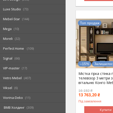
Luxe Studio
73
Mebel-Star
144
Топ продаж
Mega
10
Moreli
32
Perfect Home
109
Signal
66
–15%
Залишилось
VIP-master
17
Містка гірка стінка 
телевізор 3 метри 
Vetro Mebel
407
вітальню Конго Меб
Viksel
6
16 192 ₴
13 763,20 ₴
Viorina-Deko
11
Під замовлення
ВМВ Холдинг
309
Купити