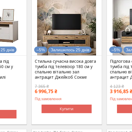
25 днів
–5%
Залишилось 25 днів
–5%
За
а під
Стильна сучасна висока довга
Підлогова 
50 см у
тумба під телевізор 180 см у
тумба під 
спальню вітальню зал
спальню в
илі
антрацит Джейкоб Сокме
антрацит 
7 365 ₴
4 123 ₴
6 996,75 ₴
3 916,85 
Під замовлення
Під замовле
Купити