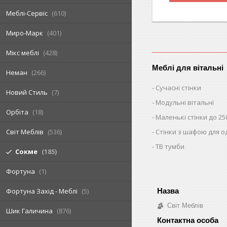
Меблі-Сервіс
610
Миро-Марк
401
Мікс меблі
428
Меблі для вітальні
Неман
266
Сучасні стінки
Новий Стиль
7
Модульні вітальні
Орбіта
18
Маленькі стінки до 25
Стінки з шафою для о
Світ Меблів
536
ТВ тумби
Сокме
185
Фортуна
1
Фортуна Захід - Меблі
5
Світ Меблів
Шик Галичина
876