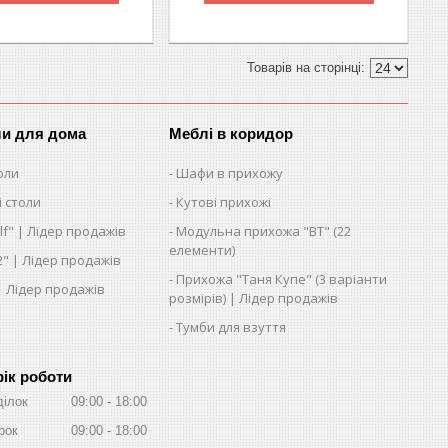
ли для дома
Меблі в коридор
оли
Шафи в прихожу
 столи
Кутові прихожі
lf" | Лідер продажів
Модульна прихожа "ВТ" (22
елементи)
2" | Лідер продажів
Прихожа "Таня Купе" (3 варіанти
 | Лідер продажів
розмірів) | Лідер продажів
Тумби для взуття
ік роботи
ділок
09:00
18:00
рок
09:00
18:00