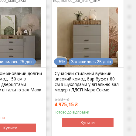
500_Mark_SKM
komod_bar_Mark_SKM
лишилось 25 днів
–5%
Залишилось 25 днів
комбінований довгий
Сучасний стильний вузький
мод 150 см з
високий комод бар буфет 80
 дверцятами
см з шухлядами у вітальню зал
у вітальню зал Марк
модерн ЛДСП Марк Сокме
5 237 ₴
4 975,15 ₴
₴
Готово до відправки
ння
Купити
Купити