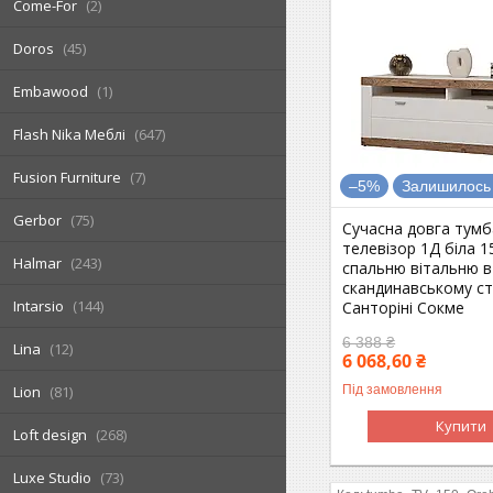
Come-For
2
Doros
45
Embawood
1
Flash Nika Меблі
647
Fusion Furniture
7
–5%
Залишилось 
Gerbor
75
Сучасна довга тумб
телевізор 1Д біла 1
Halmar
243
спальню вітальню в
скандинавському ст
Intarsio
144
Санторіні Сокме
6 388 ₴
Lina
12
6 068,60 ₴
Під замовлення
Lion
81
Купити
Loft design
268
Luxe Studio
73