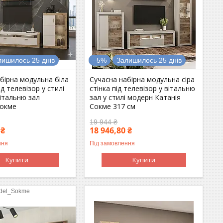
лишилось 25 днів
–5%
Залишилось 25 днів
бірна модульна біла
Сучасна набірна модульна сіра
ід телевізор у стилі
стінка під телевізор у вітальню
італьню зал
зал у стилі модерн Катанія
Сокме
Сокме 317 см
19 944 ₴
 ₴
18 946,80 ₴
ння
Під замовлення
Купити
Купити
Adel_Sokme