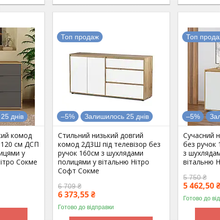
Топ продаж
Топ прод
25 днів
–5%
Залишилось 25 днів
–5%
За
кий комод
Стильний низький довгий
Сучасний 
 120 см ДСП
комод 2Д3Ш під телевізор без
без ручок 
ицями у
ручок 160см з шухлядами
з шухлядам
Нітро Сокме
полицями у вітальню Нітро
вітальню 
Софт Сокме
5 750 ₴
5 462,50 
6 709 ₴
6 373,55 ₴
Готово до ві
Готово до відправки