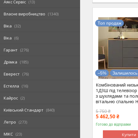
Аякс Сервіс
13
Власне виробництво
1340
Топ продаж
Віка
32
Віка
6
Гарант
276
Дрімка
185
–5%
Залишилось 
Еверест
76
Комбінований низь
Естелла
16
1Д3Ш під телевізор
з шухлядами та пол
Кайрос
2
вітальню спальню 
Київський Стандарт
840
5 750 ₴
5 462,50 ₴
Летро
273
Готово до відправки
МІКС
23
Купити