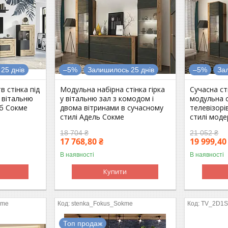
25 днів
–5%
Залишилось 25 днів
–5%
За
 стінка під
Модульна набірна стінка гірка
Сучасна ст
у вітальню
у вітальню зал з комодом і
модульна с
б Сокме
двома вітринами в сучасному
телевізорі
стилі Адель Сокме
стилі мод
18 704 ₴
21 052 ₴
17 768,80 ₴
19 999,40
В наявності
В наявності
Купити
kme
stenka_Fokus_Sokme
TV_2D1S
Топ продаж