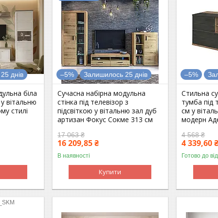
25 днів
–5%
Залишилось 25 днів
–5%
За
дульна біла
Сучасна набірна модульна
Стильна су
 у вітальню
стінка під телевізор з
тумба під 
му стилі
підсвіткою у вітальню зал дуб
см у вітал
артизан Фокус Сокме 313 см
модерн Ад
17 063 ₴
4 568 ₴
16 209,85 ₴
4 339,60 
В наявності
Готово до ві
Купити
i_SKM