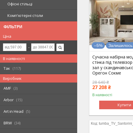
Офісні стільці
Комп'ютерні столи
ФІЛЬТРИ
Ціна
–5%
Залишилось 
Сучасна набірна мо
В наявності
стінка під телевізор
зал у скандинавсько
Так
117
Орегон Сокме
Виробник
28 640 ₴
27 208 ₴
AMF
3
В наявності
Arbor
15
Купити
Art in Head
5
BRW
34
tumba_TV_Santorin