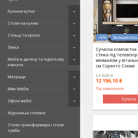
Кухонні кутки
Столи на кухню
Стільці та крісла
–5%
Залишилось 
Ліжка
Сучасна компактна 
стінка під телевізор
Меблі в дитячу та підліткову
мінімалізм у віталь
кімнати
см Соренто Сокме
12 838 ₴
Матраци
12 196,10 ₴
Мякі Меблі
Під замовлення
Купити
Офісні меблі
Журнальні столики
Столи-трансформери і столи-
тумби