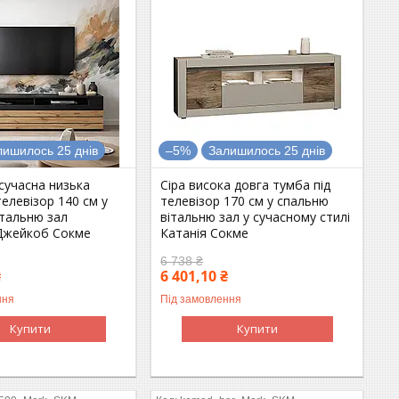
лишилось 25 днів
–5%
Залишилось 25 днів
сучасна низька
Сіра висока довга тумба під
телевізор 140 см у
телевізор 170 см у спальню
італьню зал
вітальню зал у сучасному стилі
Джейкоб Сокме
Катанія Сокме
6 738 ₴
₴
6 401,10 ₴
ння
Під замовлення
Купити
Купити