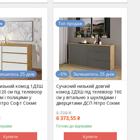
аж
Топ продаж
лишилось 25 днів
–5%
Залишилось 25 днів
низький комод 1Д3Ш
Сучасний низький довгий
120 см під телевізор
комод 2Д3Ш під телевізор 160
и і полицями у
см у вітальню з шухлядами і
Нітро Софт Сокме
дверцятами ДСП Нітро Сокме
6 709 ₴
₴
6 373,55 ₴
дправки
Готово до відправки
Купити
Купити