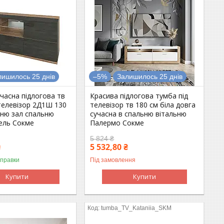
лишилось 25 днів
–5%
Залишилось 25 днів
часна підлогова тв
Красива підлогова тумба під
телевізор 2Д1Ш 130
телевізор тв 180 см біла довга
ьню зал спальню
сучасна в спальню вітальню
ель Сокме
Палермо Сокме
5 824 ₴
₴
5 532,80 ₴
дправки
Під замовлення
Купити
Купити
tumba_TV_Kataniia_SKM