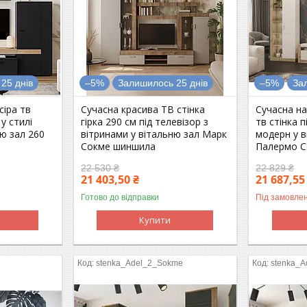
25 днів
–5%
Залишилось 25 днів
–5%
За
сіра тв
Сучасна красива ТВ стінка
Сучасна на
 у стилі
гірка 290 см під телевізор з
тв стінка п
ню зал 260
вітринами у вітальню зал Марк
модерн у в
Сокме шиншила
Палермо 
22 530 ₴
22 829 ₴
21 403,50 ₴
21 687,55
Готово до відправки
Під замовле
Купити
stenka_Adel_2_Sokme
stenka_