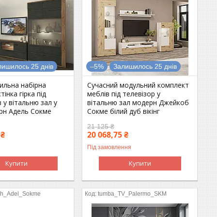
лишилось 25 днів
–5%
Залишилось 25 днів
ильна набірна
Сучасний модульний комплект
тінка гірка під
меблів під телевізор у
в у вітальню зал у
вітальню зал модерн Джейкоб
ерн Адель Сокме
Сокме білий дуб вікінг
21 125 ₴
 ₴
20 068,75 ₴
Під замовлення
Купити
Купити
h_Adel_Sokme
tumba_TV_Palermo_SKM