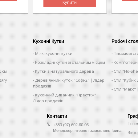
Купити
Кухонні Кутки
Робочі сто
М'які кухонні кутки
Письмові ст
Розкладні кутки зі спальним місцем
Комп'ютерні
0 см
Кутки з натурального дерева
Стіл "Ho-She
дягу
Дерев'янний куток "Софі-2" | Лідер
Стіл "Кубик 
продажів
Стіл "Макс"
Кухонний диванчик "Престиж" |
Лідер продажів
Граф
Поне
+380 (97) 602-60-06
Менеджер інтернет замовлень Ірина
Вівто