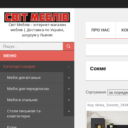
Світ Меблів – інтернет-магазин
меблів | Доставка по Україні,
ПРО НАС
КО
шоурум у Львові
Категорії товарів
Сокме
Меблі для вітальні
Меблі для передпокою
Меблі в спальню
stinka_Sorento_SK
Столи письмові та
комп'ютерні
Кухні