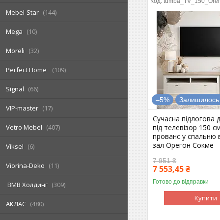
tumba_TV_150_Ore
Mebel-Star
144
Mega
10
Moreli
32
Perfect Home
109
Signal
66
–5%
Залишилось 
VIP-master
17
Сучасна підлогова 
під телевізор 150 с
Vetro Mebel
407
прованс у спальню 
зал Орегон Сокме
Viksel
6
7 951 ₴
Viorina-Deko
11
7 553,45 ₴
Готово до відправки
ВМВ Холдинг
309
Купити
АКЛАС
480