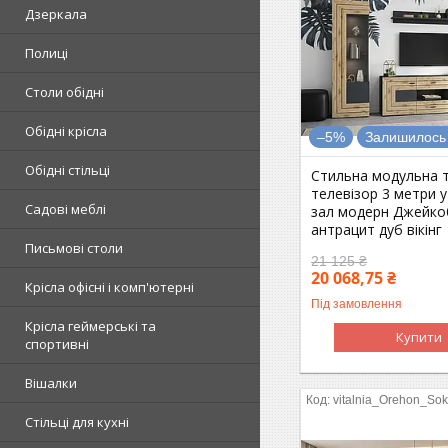
Дзеркала
Полиці
Столи обідні
Обідні крісла
–5%
Залишилось 
Обідні стільці
Стильна модульна тв
телевізор 3 метри 
Садові меблі
зал модерн Джейко
антрацит дуб вікінг
Письмові столи
21 125 ₴
20 068,75 ₴
Крісла офісні і комп'ютерні
Під замовлення
Крісла геймерські та
Купити
спортивні
Вішалки
vitalnia_Orehon_So
Стільці для кухні