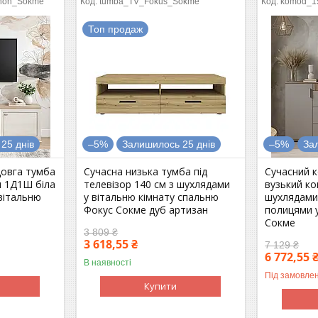
hon_Sokme
tumba_TV_Fokus_Sokme
komod_1
Топ продаж
25 днів
–5%
Залишилось 25 днів
–5%
За
довга тумба
Сучасна низька тумба під
Сучасний 
м 1Д1Ш біла
телевізор 140 см з шухлядами
вузький ко
вітальню
у вітальню кімнату спальню
шухлядами
Фокус Сокме дуб артизан
полицями 
Сокме
3 809 ₴
3 618,55 ₴
7 129 ₴
6 772,55 
В наявності
Під замовле
Купити