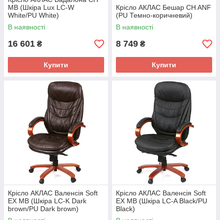
MB (Шкіра Lux LC-W
Крісло АКЛАС Бешар CH ANF
White/PU White)
(PU Темно-коричневий)
В наявності
В наявності
16 601
8 749
₴
₴
Купити
Купити
Крісло АКЛАС Валенсія Soft
Крісло АКЛАС Валенсія Soft
EX MB (Шкіра LC-K Dark
EX MB (Шкіра LC-A Black/PU
brown/PU Dark brown)
Black)