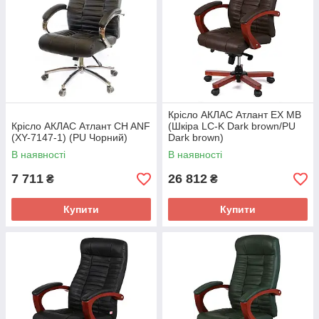
Крісло АКЛАС Атлант EX MB
Крісло АКЛАС Атлант CH ANF
(Шкіра LC-K Dark brown/PU
(XY-7147-1) (PU Чорний)
Dark brown)
В наявності
В наявності
7 711
26 812
₴
₴
Купити
Купити