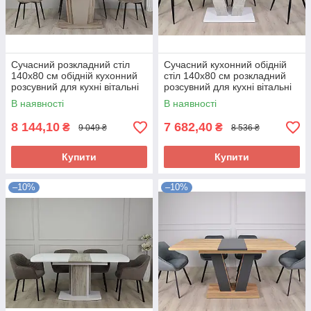
Сучасний розкладний стіл
Сучасний кухонний обідній
140х80 см обідній кухонний
стіл 140х80 см розкладний
розсувний для кухні вітальні
розсувний для кухні вітальні
на одній ніжці Avalon
біло сірий Torino BI
В наявності
В наявності
8 144,10
7 682,40
₴
₴
9 049 ₴
8 536 ₴
Купити
Купити
–10%
–10%