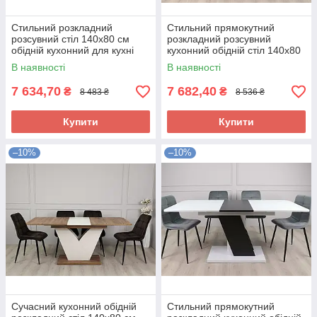
Стильний розкладний
Стильний прямокутний
розсувний стіл 140х80 см
розкладний розсувний
обідній кухонний для кухні
кухонний обідній стіл 140х80
вітальні на одній ніжці ЛДСП
см для кухні вітальні Torino
В наявності
В наявності
Fenix
BG
7 634,70
7 682,40
₴
₴
8 483 ₴
8 536 ₴
Купити
Купити
–10%
–10%
Сучасний кухонний обідній
Стильний прямокутний