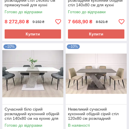
розкладний стіл 140х80 см
розкладний кухонний обідній
прямокутний для кухні
стіл 140х80 см для кухні
вітальні на одній ніжці Volt
вітальні біло чорний Carvelo
Готово до відправки
Готово до відправки
BB
8 272,80
7 668,90
₴
₴
9 192 ₴
8 521 ₴
Купити
Купити
–10%
–10%
Сучасний біло сірий
Невеликий сучасний
розкладний кухонний обідній
кухонний обідній сірий стіл
стіл 140х80 см на кухню для
120х80 см розкладний
вітальні залу Carvelo BI
розсувний прямокутний на
Готово до відправки
В наявності
кухню Dark