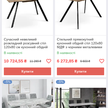
Сучасний невеликий
Стильний прямокутний
розкладний розсувний стіл
кухонний обідній стіл 120х80
120х80 см кухонний обідній
МДФ з чорними металевими
прямокутний на кухню
ніжками для кухні Метрополь
В наявності
В наявності
Метрополь
10 724,55
6 272,85
₴
₴
11 289 ₴
6 603 ₴
Купити
Купити
–5%
–5%