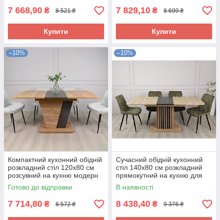
7 668,90
7 829,10
₴
₴
8 521 ₴
8 699 ₴
Купити
Купити
–10%
–10%
Компактний кухонний обідній
Сучасний обідній кухонний
розкладний стіл 120х80 см
стіл 140х80 см розкладний
розсувний на кухню модерн
прямокутний на кухню для
на одній ніжці ЛДСП Forest
вітальні ЛДСП Casandra DC
Готово до відправки
В наявності
7 714,80
8 438,40
₴
₴
8 572 ₴
9 376 ₴