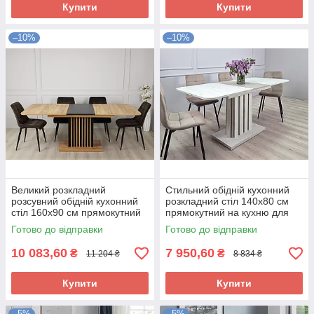
Купити
Купити
–10%
–10%
Великий розкладний
Стильний обідній кухонний
розсувний обідній кухонний
розкладний стіл 140х80 см
стіл 160х90 см прямокутний
прямокутний на кухню для
для кухні вітальні Trend DC
вітальні на одній ніжці Lamar
Готово до відправки
Готово до відправки
MAX
10 083,60
7 950,60
₴
₴
11 204 ₴
8 834 ₴
Купити
Купити
–5%
–5%