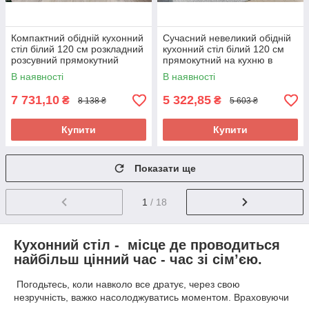
Компактний обідній кухонний
Сучасний невеликий обідній
стіл білий 120 см розкладний
кухонний стіл білий 120 см
розсувний прямокутний
прямокутний на кухню в
модерн на кухню МДФ Етна
скандинавському стилі
В наявності
В наявності
Дуглас
7 731,10
5 322,85
₴
₴
8 138 ₴
5 603 ₴
Купити
Купити
Показати ще
1
/ 18
Кухонний ст
іл - місце де проводиться
найбільш цінний час - час зі сім’єю.
Погодьтесь, коли навколо все дратує, через свою
незручність, важко насолоджуватись моментом. Враховуючи