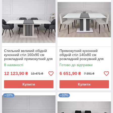
Стильний великий обідній
Прямокутний кухонний
кухонний стіл 160х90 см
обідній стіл 140х80 см
розкладний прямокутний для
розкладний розсувний для
кухні вітальні Casandra SA
кухні вітальні біло сірий Clasic
В наявності
Готово до відправки
MAX
BA
12 123,90
6 651,90
₴
₴
13 471 ₴
7 391 ₴
Купити
Купити
–10%
–10%