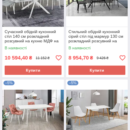
Сучасний обідній кухонний
Стильний обідній кухонний
стіл 140 см розкладний
сірий стіл під мармур 130 см
розсувний на кухню МДФ на
розкладний розсувний на
металевих ніжках Річард
кухню МДФ модерн Х'юстон
В наявності
В наявності
10 594,40
8 954,70
₴
₴
11 152 ₴
9 426 ₴
Купити
Купити
–5%
–5%