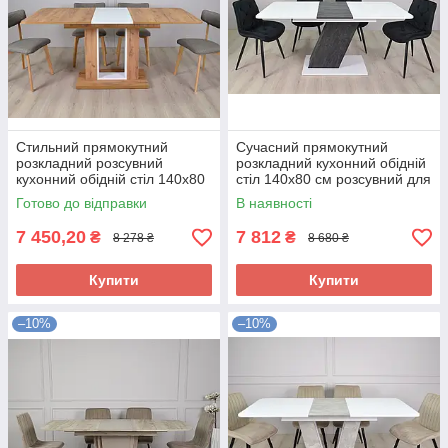
Стильний прямокутний
Сучасний прямокутний
розкладний розсувний
розкладний кухонний обідній
кухонний обідній стіл 140х80
стіл 140х80 см розсувний для
см для кухні вітальні Titan BG
кухні вітальні Rio
Готово до відправки
В наявності
7 450,20
7 812
₴
₴
8 278 ₴
8 680 ₴
Купити
Купити
–10%
–10%