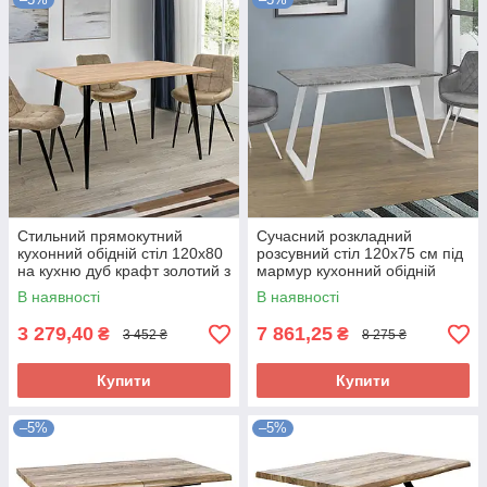
Стильний прямокутний
Сучасний розкладний
кухонний обідній стіл 120х80
розсувний стіл 120х75 см під
на кухню дуб крафт золотий з
мармур кухонний обідній
металевими ніжками Гейт
прямокутний на кухню
В наявності
В наявності
Тандем
3 279,40
7 861,25
₴
₴
3 452 ₴
8 275 ₴
Купити
Купити
–5%
–5%