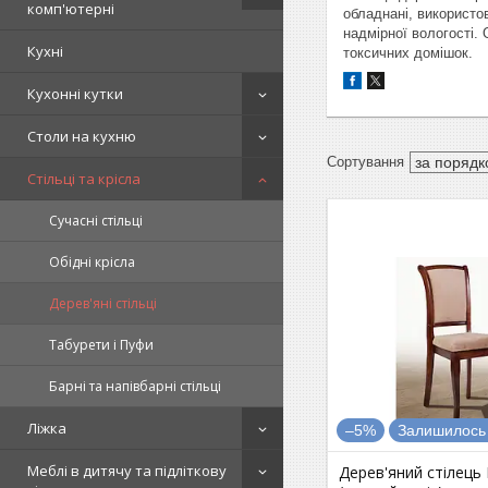
комп'ютерні
обладнані, використо
надмірної вологості.
Кухні
токсичних домішок.
Кухонні кутки
Столи на кухню
Стільці та крісла
Сучасні стільці
Обідні крісла
Дерев'яні стільці
Табурети і Пуфи
Барні та напівбарні стільці
Ліжка
–5%
Залишилось 
Меблі в дитячу та підліткову
Дерев'яний стілець