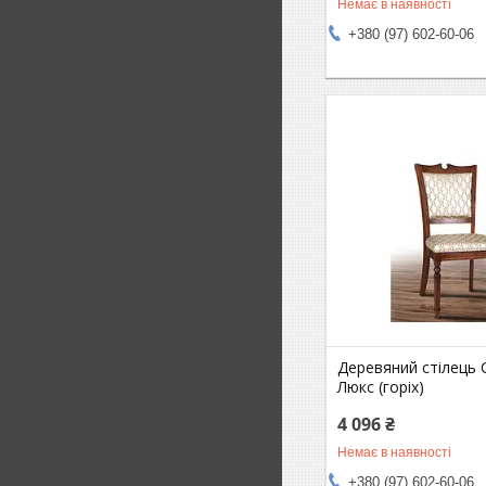
Немає в наявності
+380 (97) 602-60-06
Деревяний стілець 
Люкс (горіх)
4 096 ₴
Немає в наявності
+380 (97) 602-60-06