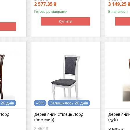
2 577,35 ₴
3 149,25 
Готово до відправки
В наявності
Купити
26 днів
–5%
Залишилось 26 днів
 Лорд
Дерев'яний стілець Лорд
Дерев'яний
(бежевий)
(дуб)
3 452 ₴
3 905 ₴