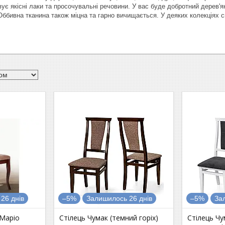
вує якісні лаки та просочувальні речовини. У вас буде добротний дерев'
 Оббивна тканина також міцна та гарно вичищається. У деяких колекціях 
26 днів
–5%
Залишилось 26 днів
–5%
За
 Маріо
Стілець Чумак (темний горіх)
Стілець Чу