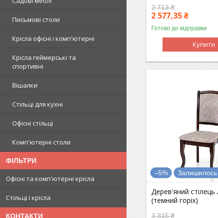
Садові меблі
2 713 ₴
2 577,35 ₴
Письмові столи
Готово до відправки
Крісла офісні і комп'ютерні
Купити
Крісла геймерські та
спортивні
Вішалки
Стільці для кухні
Офісні стільці
Комп'ютерні столи
ФІЛЬТРИ
–5%
Залишилось 
Офісні та комп'ютерні крісла
Дерев'яний стілець
Стільці і крісла
(темний горіх)
3 315 ₴
КОНТАКТИ