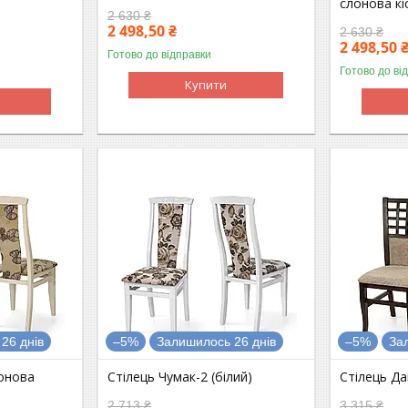
слонова кі
2 630 ₴
2 498,50 ₴
2 630 ₴
2 498,50 
Готово до відправки
Готово до ві
Купити
26 днів
–5%
Залишилось 26 днів
–5%
За
лонова
Стілець Чумак-2 (білий)
Стілець Дан
2 713 ₴
3 315 ₴