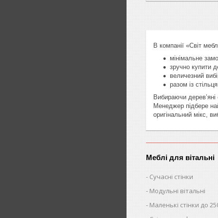
В компанії «Світ мебл
мінімальне замо
зручно купити д
величезний вибі
разом із стіль
Вибираючи дерев’яні 
Менеджер підбере най
оригінальний мікс, в
Меблі для вітальні
Сучасні стінки
Модульні вітальні
Маленькі стінки до 25