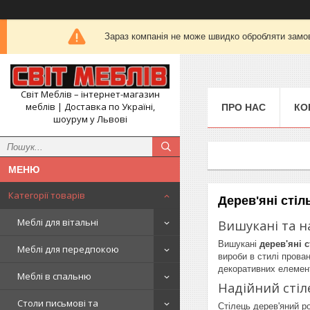
Зараз компанія не може швидко обробляти замов
Світ Меблів – інтернет-магазин
меблів | Доставка по Україні,
ПРО НАС
КО
шоурум у Львові
Категорії товарів
Дерев'яні стіл
Меблі для вітальні
Вишукані та на
Вишукані
дерев'яні с
Меблі для передпокою
вироби в стилі прова
декоративних елемент
Меблі в спальню
Надійний стіл
Столи письмові та
Стілець дерев'яний р