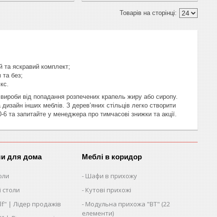
й та яскравий комплект;
 та без;
кс.
 вироби від попадання розпечених крапель жиру або сиропу.
дизайн інших меблів. З дерев’яних стільців легко створити
-6 та запитайте у менеджера про тимчасові знижки та акції.
ли для дома
Меблі в коридор
оли
Шафи в прихожу
 столи
Кутові прихожі
lf" | Лідер продажів
Модульна прихожа "ВТ" (22
елементи)