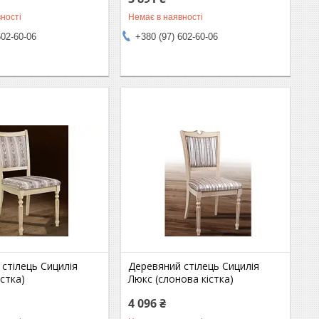
ності
Немає в наявності
602-60-06
+380 (97) 602-60-06
стілець Сицилія
Деревяний стілець Сицилія
істка)
Люкс (слонова кістка)
4 096 ₴