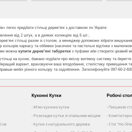
ів» легко придбати стільці дерев’яні з доставкою по Україні:
влення від 2 штук, а в деяких колекціях від 6 шт.;
ерев’яні стільці разом зі столом, а менеджер допоможе зібрати вишукани
р кольорів каркасу та оббивки (насичені та пастельні відтінки з малюнком
цями можна
купити дерев’яні табуретки
з пуфами аби створити цікавий мі
стільці на кухню, бажано подбати про якісну витяжну систему та берегти
кращий варіант, враховуючи ваші вподобання, стилістику приміщення та 
ибравши меблі різного кольору та оздоблення. Зателефонуйте 097-60-2-600
Кухонні Кутки
Робочі сто
М'які кухонні кутки
Письмові ст
Розкладні кутки зі спальним місцем
Комп'ютерні
0 см
Кутки з натурального дерева
Стіл "Ho-She