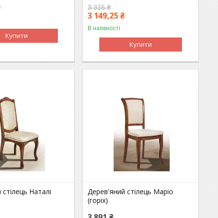
₴
3 315 ₴
3 149,25 ₴
В наявності
Купити
Купити
 стілець Наталі
Дерев'яний стілець Маріо
(горіх)
3 891 ₴