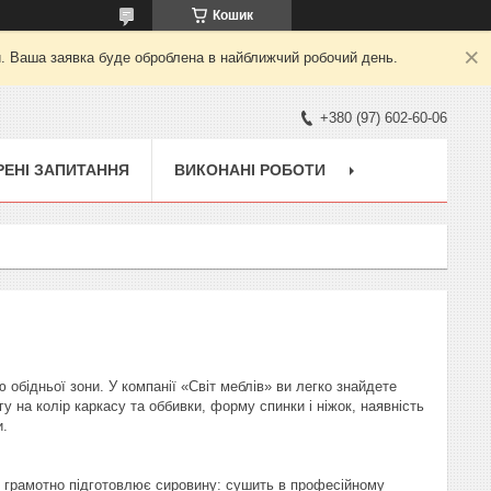
Кошик
й. Ваша заявка буде оброблена в найближчий робочий день.
+380 (97) 602-60-06
ЕНІ ЗАПИТАННЯ
ВИКОНАНІ РОБОТИ
обідньої зони. У компанії «Світ меблів» ви легко знайдете
агу на колір каркасу та оббивки, форму спинки і ніжок, наявність
и.
ик грамотно підготовлює сировину: сушить в професійному