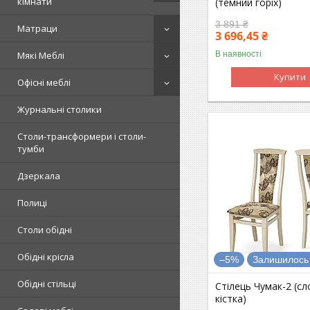
кімнати
(темний горіх)
3 891 ₴
Матраци
3 696,45 ₴
В наявності
Мякі Меблі
Купити
Офісні меблі
Журнальні столики
Столи-трансформери і столи-
тумби
Дзеркала
Полиці
Столи обідні
Обідні крісла
–5%
Залишилось 
Обідні стільці
Стілець Чумак-2 (с
кістка)