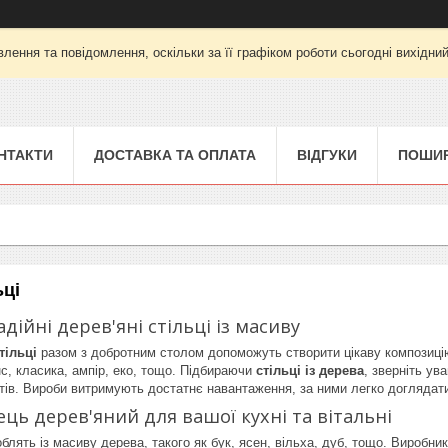
лення та повідомлення, оскільки за її графіком роботи сьогодні вихідни
НТАКТИ
ДОСТАВКА ТА ОПЛАТА
ВІДГУКИ
ПОШИР
ьці
дійні дерев'яні стільці із масиву
тільці
разом з добротним столом допоможуть створити цікаву композицію 
нс, класика, ампір, еко, тощо. Підбираючи
стільці із дерева
, зверніть ув
ів. Вироби витримують достатнє навантаження, за ними легко доглядат
ець дерев'яний для вашої кухні та вітальні
облять із масиву дерева, такого як бук, ясен, вільха, дуб, тощо. Виробн