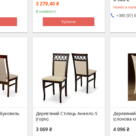
3 279,40 ₴
Немає в наяв
В наявності
+380 (97) 
Купити
 Буковель
Дерев'яний Стілець Анжело-5
Деревяний 
(горіх)
(слонова к
3 069 ₴
4 096 ₴