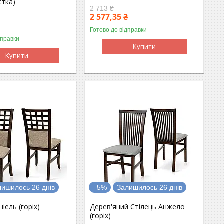
стка)
2 713 ₴
2 577,35 ₴
₴
Готово до відправки
дправки
Купити
Купити
лишилось 26 днів
–5%
Залишилось 26 днів
іель (горіх)
Дерев'яний Стілець Анжело
(горіх)