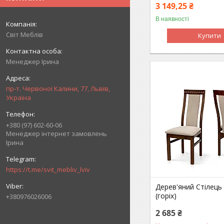
3 149,25 ₴
В наявності
Світ Меблів
Купити
Менеджер Ірина
пр-т. Червоної Калини, 77, Львів,
Україна
+380 (97) 602-60-06
Менеджер інтернет замовлень
Ірина
https://t.me/svit_mebliv_lviv
Дерев'яний Стілець
(горіх)
+380976026006
2 685 ₴