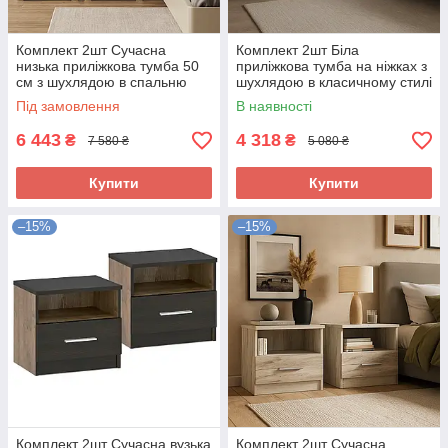
Комплект 2шт Сучасна
Комплект 2шт Біла
низька приліжкова тумба 50
приліжкова тумба на ніжках з
см з шухлядою в спальню
шухлядою в класичному стилі
Флоренс Мебель Сервіс
в спальню Мілан Мебель
Під замовлення
В наявності
Сервіс
6 443
4 318
₴
₴
7 580 ₴
5 080 ₴
Купити
Купити
–15%
–15%
Комплект 2шт Сучасна вузька
Комплект 2шт Сучасна