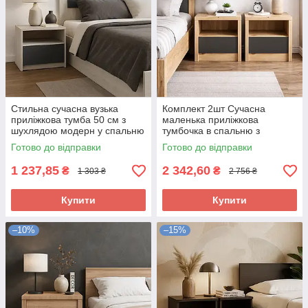
Стильна сучасна вузька
Комплект 2шт Сучасна
приліжкова тумба 50 см з
маленька приліжкова
шухлядою модерн у спальню
тумбочка в спальню з
ЛДСП Viva Гарант дуб крафт
шухлядою та нішею Домініка
Готово до відправки
Готово до відправки
білий+графіт
Мебель Сервіс
1 237,85
2 342,60
₴
₴
1 303 ₴
2 756 ₴
Купити
Купити
–10%
–15%