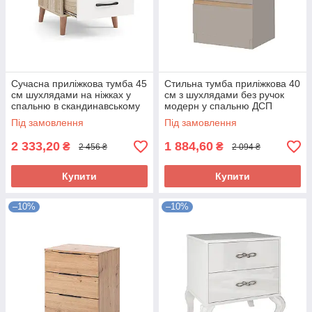
Сучасна приліжкова тумба 45
Стильна тумба приліжкова 40
см шухлядами на ніжках у
см з шухлядами без ручок
спальню в скандинавському
модерн у спальню ДСП
стилі Фокс Київський
Фріда Світ Меблів тоффі/дуб
Під замовлення
Під замовлення
Стандарт
сонома
2 333,20
1 884,60
₴
₴
2 456 ₴
2 094 ₴
Купити
Купити
–10%
–10%