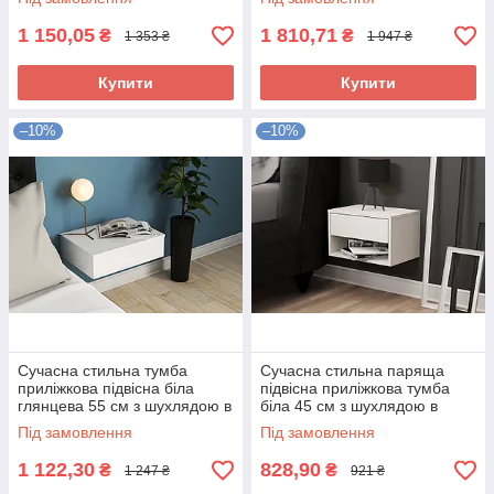
спальню Хюге-4
1 150,05
1 810,71
₴
₴
1 353 ₴
1 947 ₴
Купити
Купити
–10%
–10%
Сучасна стильна тумба
Сучасна стильна паряща
приліжкова підвісна біла
підвісна приліжкова тумба
глянцева 55 см з шухлядою в
біла 45 см з шухлядою в
спальню Тая Світ Меблів
спальню Міла Світ Меблів
Під замовлення
Під замовлення
1 122,30
828,90
₴
₴
1 247 ₴
921 ₴