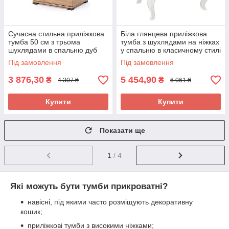
Сучасна стильна приліжкова
Біла глянцева приліжкова
тумба 50 см з трьома
тумба з шухлядами на ніжках
шухлядами в спальню дуб
у спальню в класичному стилі
артизан ДСП Тедді Миро-
55 см Імперія Миро-Марк
Під замовлення
Під замовлення
Марк
3 876,30
5 454,90
₴
₴
4 307 ₴
6 061 ₴
Купити
Купити
Показати ще
1
/ 4
Які можуть бути тумби прикроватні?
навісні, під якими часто розміщують декоративну
кошик;
приліжкові тумби з високими ніжками;