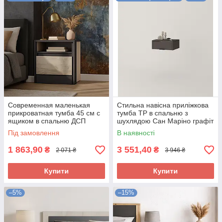
Кімната вийде затишною та ефектною, якщо всі меблі будуть
єдиного відтінку та стилістики. Вибираючи тумби прикроватні,
потрібно зважати ще й на особливості ліжка. Біля громіздкого
з чималим узголів'ям краще поставити масивні меблі,
шириною 50-100 см, а біля невеликого – лаконічні приліжкові
тумби, розмір яких не перевищуватиме 50 см. Мініатюрні
комоди та ліжко разом з матрацом повинні бути однакової
висоти. Вам буде зручно користуватися меблями, а кімната
вийде гармонійною та довершеною.
Современная маленькая
Стильна навісна приліжкова
прикроватная тумба 45 см с
тумба TP в спальню з
ящиком в спальню ДСП
шухлядою Сан Маріно графіт
Модуль Летро дуб крафт
Під замовлення
В наявності
белый+графит
1 863,90
3 551,40
₴
₴
2 071 ₴
3 946 ₴
Купити
Купити
–5%
–15%