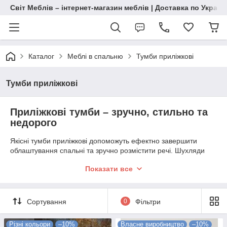
Світ Меблів – інтернет-магазин меблів | Доставка по Україн
Каталог
Меблі в спальню
Тумби приліжкові
Тумби приліжкові
Приліжкові тумби – зручно, стильно та
недорого
Якісні тумби приліжкові допоможуть ефектно завершити
облаштування спальні та зручно розмістити речі. Шухляди
відкриваються плавно та безшумно, не порушуючи тишу. У
Показати все
компанії «Світ Меблів» ви швидко підберете гарні тумби
прикроватні разом із комодами, ліжками та шафами, які
створюють у спальні потрібну атмосферу для відпочинку.
Сортування
0
Фільтри
Як з першого разу вибрати гарні тумби
приліжкові
Різні кольори
–10%
Власне виробництво
–10%