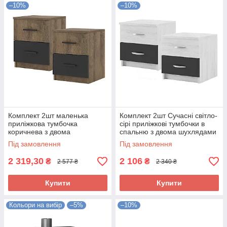
–10%
–10%
Комплект 2шт маленька
Комплект 2шт Сучасні світло-
приліжкова тумбочка
сірі приліжкові тумбочки в
коричнева з двома
спальню з двома шухлядами
шухлядами 40 см у спальню
Соня Світ Меблів
Під замовлення
Під замовлення
Лотос Світ Меблів
2 319,30
2 106
₴
₴
2 577 ₴
2 340 ₴
Купити
Купити
Кольори на вибір
–5%
–10%