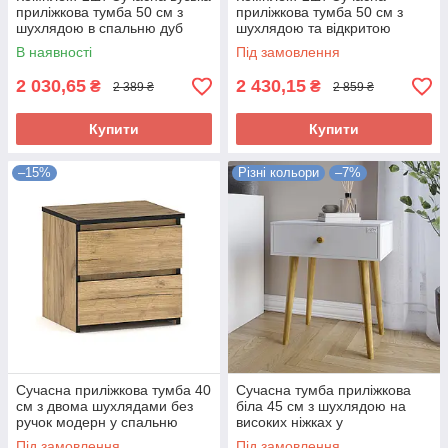
приліжкова тумба 50 см з
приліжкова тумба 50 см з
шухлядою в спальню дуб
шухлядою та відкритою
апріл Вероніка Мебель
нішею у спалюню ДСП Кім
В наявності
Під замовлення
Сервіс
Мебель Сервіс
2 030,65
2 430,15
₴
₴
2 389 ₴
2 859 ₴
Купити
Купити
–15%
Різні кольори
–7%
Сучасна приліжкова тумба 40
Сучасна тумба приліжкова
см з двома шухлядами без
біла 45 см з шухлядою на
ручок модерн у спальню
високих ніжках у
ЛДСП Бруклін Мебель Сервіс
скандинавському стилі в
Під замовлення
Під замовлення