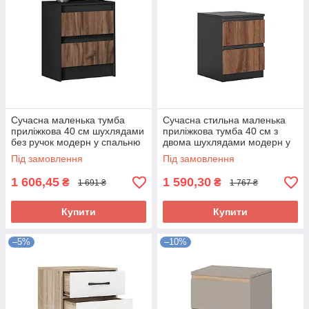
Сучасна маленька тумба
Сучасна стильна маленька
приліжкова 40 см шухлядами
приліжкова тумба 40 см з
без ручок модерн у спальню
двома шухлядами модерн у
ЛДСП Соло Київський
спальню ДСП Фріда Світ
Під замовлення
Під замовлення
Стандарт
Меблів
1 606,45
1 590,30
₴
₴
1 691 ₴
1 767 ₴
Купити
Купити
–5%
–10%