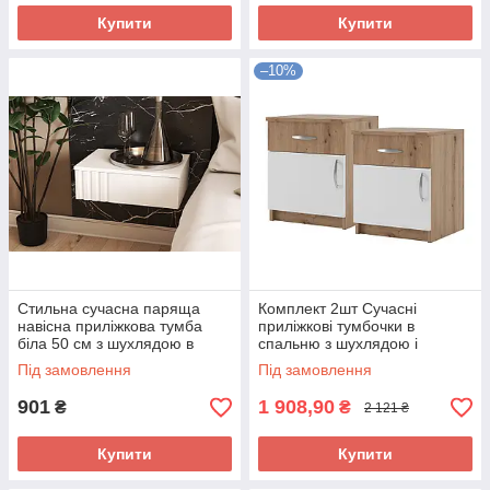
Купити
Купити
–10%
Стильна сучасна паряща
Комплект 2шт Сучасні
навісна приліжкова тумба
приліжкові тумбочки в
біла 50 см з шухлядою в
спальню з шухлядою і
спальню Ліна Світ Меблів
дверцятами Ким Світ Меблів
Під замовлення
Під замовлення
дуб артизан
901
1 908,90
₴
₴
2 121 ₴
Купити
Купити