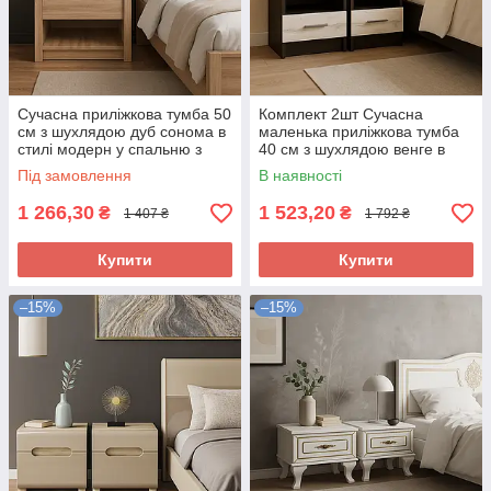
Сучасна приліжкова тумба 50
Комплект 2шт Сучасна
см з шухлядою дуб сонома в
маленька приліжкова тумба
стилі модерн у спальню з
40 см з шухлядою венге в
ЛДСП Norton VMV Holding
спалюню Араміс Мебель
Під замовлення
В наявності
Сервіс
1 266,30
1 523,20
₴
₴
1 407 ₴
1 792 ₴
Купити
Купити
–15%
–15%