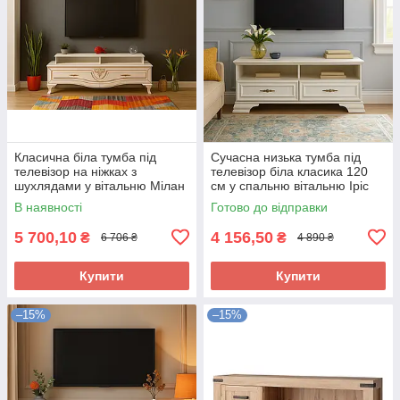
Класична біла тумба під
Сучасна низька тумба під
телевізор на ніжках з
телевізор біла класика 120
шухлядами у вітальню Мілан
см у спальню вітальню Іріс
Мебель Сервіс
Мебель Сервіс
В наявності
Готово до відправки
5 700,10
4 156,50
₴
₴
6 706 ₴
4 890 ₴
Купити
Купити
–15%
–15%