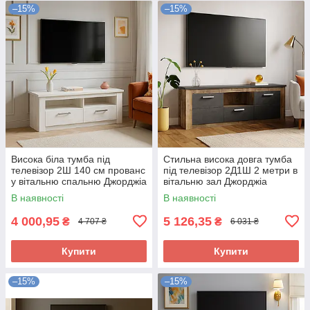
–15%
–15%
Висока біла тумба під
Стильна висока довга тумба
телевізор 2Ш 140 см прованс
під телевізор 2Д1Ш 2 метри в
у вітальню спальню Джорджіа
вітальню зал Джорджіа
Мебель Сервіс
Мебель Сервіс
В наявності
В наявності
4 000,95
5 126,35
₴
₴
4 707 ₴
6 031 ₴
Купити
Купити
–15%
–15%