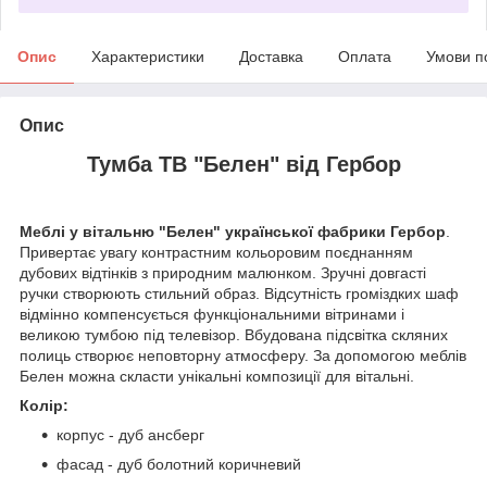
Опис
Характеристики
Доставка
Оплата
Умови п
Опис
Тумба ТВ "Белен" від Гербор
Меблі у вітальню "Белен" української фабрики Гербор
.
Привертає увагу контрастним кольоровим поєднанням
дубових відтінків з природним малюнком. Зручні довгасті
ручки створюють стильний образ. Відсутність громіздких шаф
відмінно компенсується функціональними вітринами і
великою тумбою під телевізор. Вбудована підсвітка скляних
полиць створює неповторну атмосферу. За допомогою меблів
Белен можна скласти унікальні композиції для вітальні.
Колір:
корпус - дуб ансберг
фасад - дуб болотний коричневий