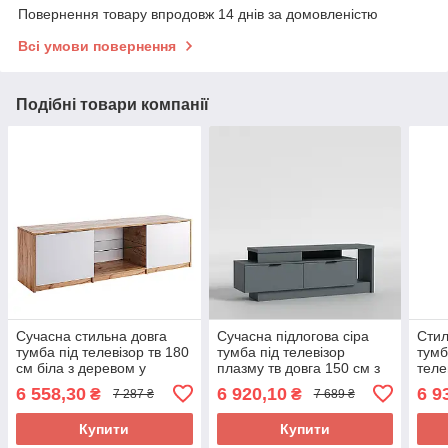
Повернення товару впродовж 14 днів за домовленістю
Всі умови повернення
Подібні товари компанії
Сучасна стильна довга
Сучасна підлогова сіра
Стил
тумба під телевізор тв 180
тумба під телевізор
тумб
см біла з деревом у
плазму тв довга 150 см з
теле
вітальню зал Асті Миро-
двома шухлядами в
см в
6 558,30
6 920,10
6 9
₴
₴
7 287 ₴
7 689 ₴
Марк
спальню вітальню зал
віта
Urban Luxe Studio
RTV1
Купити
Купити