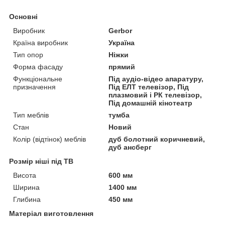
Основні
Виробник
Gerbor
Країна виробник
Україна
Тип опор
Ніжки
Форма фасаду
прямий
Функціональне
Під аудіо-відео апаратуру,
призначення
Під ЕЛТ телевізор, Під
плазмовий і РК телевізор,
Під домашній кінотеатр
Тип меблів
тумба
Стан
Новий
Колір (відтінок) меблів
дуб болотний коричневий,
дуб ансберг
Розмір ніші під ТВ
Висота
600 мм
Ширина
1400 мм
Глибина
450 мм
Матеріал виготовлення