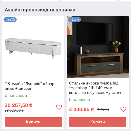
Акційні пропозиції та новинки
–22%
–15%
Стильна висока тумба під
ТВ-тумба "Лунаріо" айворі
телевізор 2Ш 140 см у
онікс + айворі
вітальню в сучасному стилі
В наявності
Джорджіа Мебель Сервіс
В наявності
30 257,50
₴
4 000,95
₴
4 707 ₴
38 629,50 ₴
Купити
Купити