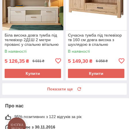
Біла висока довга тумба під
Сучасна тумба під телевізор
телевізор 2Д1Ш 2 метри
тв 160 см довга висока з
прованс у спальню вітальню
шухлядою в спальню
Джорджіа Мебель Сервіс
вітальню зал Мортіз Мебель
В наявності
В наявності
Сервіс
5 126,35
5 149,30
₴
₴
6 031 ₴
6 058 ₴
Купити
Купити
Показати ще
Про нас
95% позитивних з 122 відгуків за рік
Працює з 30.11.2016
КНОПКА
ЗВ'ЯЗКУ