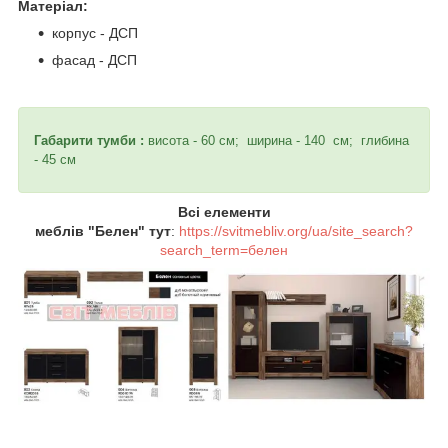
Матеріал:
корпус - ДСП
фасад - ДСП
Габарити тумби :
висота - 60 см; ширина - 140 см; глибина
- 45 см
Всі елементи
меблів "Белен" тут
:
https://svitmebliv.org/ua/site_search?
search_term=белен