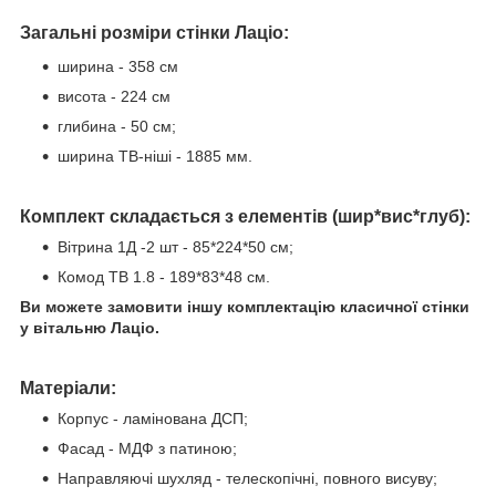
Загальні розміри стінки Лаціо:
ширина - 358 см
висота - 224 см
глибина - 50 см;
ширина ТВ-ніші - 1885 мм.
Комплект складається з елементів (шир*вис*глуб):
Вітрина 1Д -2 шт - 85*224*50 см;
Комод ТВ 1.8 - 189*83*48 см.
Ви можете замовити іншу комплектацію класичної
стінки
у вітальню Лаціо.
Матеріали:
Корпус - ламінована ДСП;
Фасад - МДФ з патиною;
Направляючі шухляд - телескопічні, повного висуву;