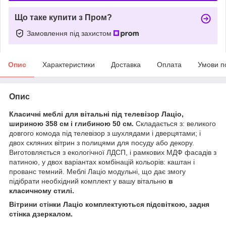
Що таке купити з Пром?
Замовлення під захистом
Опис
Характеристики
Доставка
Оплата
Умови п
Опис
Класичні меблі для вітальні під телевізор Лаціо,
шириною 358 см і глибиною 50 см.
Складається з: великого
довгого комода під телевізор з шухлядами і дверцятами; і
двох скляних вітрин з полицями для посуду або декору.
Виготовляється з екологічної ЛДСП, і рамкових МДФ фасадів з
патиною, у двох варіантах комбінацій кольорів: каштан і
прованс темний. Меблі Лаціо модульні, що дає змогу
підібрати необхідний комплект у вашу вітальню
в
класичному стилі.
Вітрини стінки Лаціо комплектуються підсвіткою, задня
стінка дзеркалом.