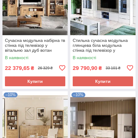
Сучасна модульна набірна тв
Стильна сучасна модульна
стінка під телевізор у
глянцева біла модульна
вітальню зал дуб вотан
стінка під телевізор у
Мортіз Мебель Сервіс 337 см
вітальню зал мінімалізм Рома
В наявності
В наявності
Миро-Марк
22 379,65
29 790,90
₴
₴
26 329 ₴
33 101 ₴
Купити
Купити
–10%
–10%