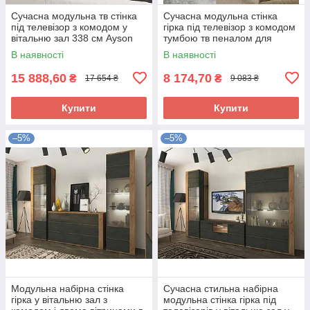
Сучасна модульна тв стінка
Сучасна модульна стінка
під телевізор з комодом у
гірка під телевізор з комодом
вітальню зал 338 см Ayson
тумбою тв пеналом для
VMV Holding дуб артизан
речей і полкою у вітальню
В наявності
В наявності
спальню Еверест Лайт
15 888,60
8 174,70
₴
₴
17 654 ₴
9 083 ₴
Купити
Купити
–5%
–5%
Модульна набірна стінка
Сучасна стильна набірна
гірка у вітальню зал з
модульна стінка гірка під