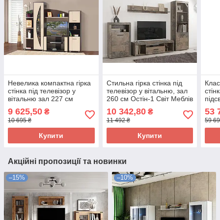
Невелика компактна гірка
Стильна гірка стінка під
Клас
стінка під телевізор у
телевізор у вітальню, зал
стін
вітальню зал 227 см
260 см Остін-1 Світ Меблів
підс
Мадера Світ Меблів венге
358 
9 625,50
10 342,80
53 
₴
₴
дуб молочний
сати
10 695 ₴
11 492 ₴
59 69
Купити
Купити
Акційні пропозиції та новинки
–15%
–10%