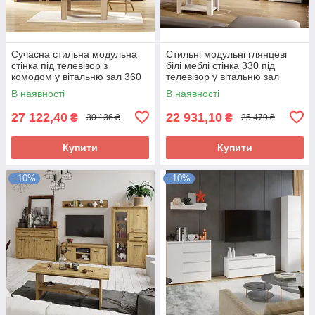
Сучасна стильна модульна
Стильні модульні глянцеві
стінка під телевізор з
білі меблі стінка 330 під
комодом у вітальню зал 360
телевізор у вітальню зал
см Томмі Миро-Марк дуб
мінімалізм Фемелі Миро-
В наявності
В наявності
артизан
Марк
27 122,40
22 931,10
₴
₴
30 136 ₴
25 479 ₴
Купити
Купити
–10%
–10%