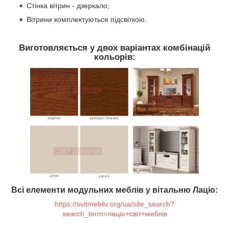
Стінка вітрин - дзеркало;
Вітрини комплектуються підсвіткою.
Виготовляється у двох варіантах комбінацій
кольорів:
Всі елементи модульних меблів у вітальню Лаціо:
https://svitmebliv.org/ua/site_search?
search_term=лаціо+світ+меблів