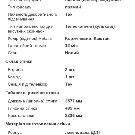
Тип фасаду
прямий
Наявність декоративного
Так
підсвічування
Тип направляючих для
Телескопічні (кулькові)
висувних скриньок
Колір (відтінок) меблів
Коричневий, Каштан
Гарантійний термін
12 міс
Стан
Новий
Склад стінки
Вітрина
2 шт.
Комод
1 шт.
Секція під телевізор
Так
Габаритні розміри стінки
Довжина (ширина) стінки
3577 мм
Глибина стінки
495 мм
Висота стінки
2236 мм
Матеріал виготовлення стінки
Корпус
ламінована ДСП