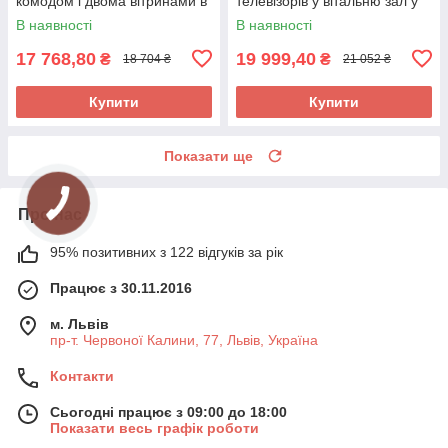
комодом і двома вітринами в
телевізорів у вітальню зал у
сучасному стилі Адель Сокме
стилі модерн Адель Сокме
В наявності
В наявності
17 768,80
19 999,40
₴
₴
18 704 ₴
21 052 ₴
Купити
Купити
Показати ще
Про нас
95% позитивних з 122 відгуків за рік
Працює з 30.11.2016
м. Львів
пр-т. Червоної Калини, 77, Львів, Україна
Контакти
Сьогодні працює з 09:00 до 18:00
Показати весь графік роботи