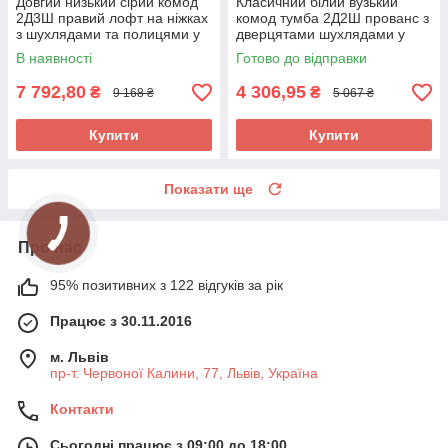
Довгий низький сірий комод
Класичний білий вузький
2Д3Ш правий лофт на ніжках
комод тумба 2Д2Ш прованс з
з шухлядами та полицями у
дверцятами шухлядами у
вітальню зал Стелла Мебель
вітальню Іріс Мебель Сервіс
В наявності
Готово до відправки
Сервіс
7 792,80
4 306,95
₴
₴
9 168 ₴
5 067 ₴
Купити
Купити
Показати ще
Про нас
95% позитивних з 122 відгуків за рік
Працює з 30.11.2016
м. Львів
пр-т. Червоної Калини, 77, Львів, Україна
Контакти
Сьогодні працює з 09:00 до 18:00