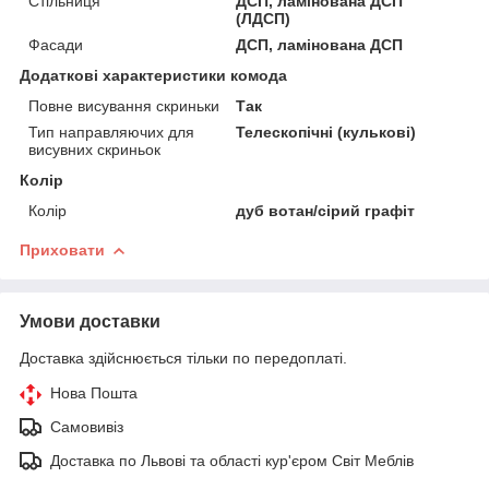
Стільниця
ДСП, ламінована ДСП
(ЛДСП)
Фасади
ДСП, ламінована ДСП
Додаткові характеристики комода
Повне висування скриньки
Так
Тип направляючих для
Телескопічні (кулькові)
висувних скриньок
Колір
Колір
дуб вотан/сірий графіт
Приховати
Умови доставки
Доставка здійснюється тільки по передоплаті.
Нова Пошта
Самовивіз
Доставка по Львові та області кур'єром Світ Меблів