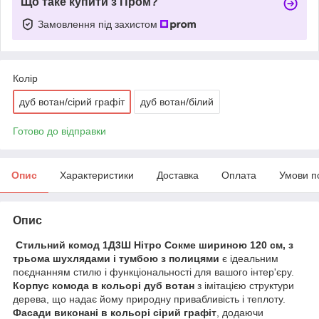
Що таке купити з Пром?
Замовлення під захистом
Колір
дуб вотан/сірий графіт
дуб вотан/білий
Готово до відправки
Опис
Характеристики
Доставка
Оплата
Умови п
Опис
Стильний комод 1Д3Ш Нітро Сокме шириною 120 см, з
трьома шухлядами і тумбою з полицями
є ідеальним
поєднанням стилю і функціональності для вашого інтер'єру.
Корпус комода в кольорі дуб вотан
з імітацією структури
дерева, що надає йому природну привабливість і теплоту.
Фасади виконані в кольорі сірий графіт
, додаючи