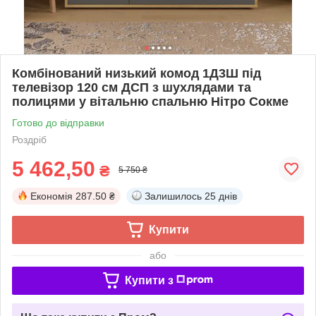
Комбінований низький комод 1Д3Ш під
телевізор 120 см ДСП з шухлядами та
полицями у вітальню спальню Нітро Сокме
Готово до відправки
Роздріб
5 462,50
₴
5 750 ₴
Економія
287.50 ₴
Залишилось
25 днів
Купити
або
Купити з