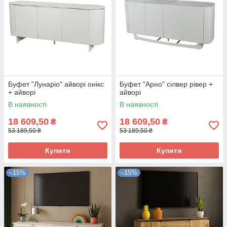
Буфет "Лунаріо" айворі онікс
Буфет "Арно" сілвер рівер +
+ айворі
айворі
В наявності
В наявності
18 609,50
18 609,50
₴
₴
53 189,50 ₴
53 189,50 ₴
Купити
Купити
–15%
–15%