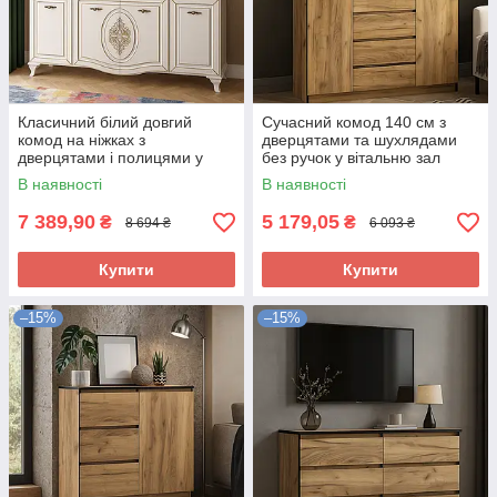
Класичний білий довгий
Сучасний комод 140 см з
комод на ніжках з
дверцятами та шухлядами
дверцятами і полицями у
без ручок у вітальню зал
вітальню Мілан Мебель
Бруклін Мебель Сервіс дуб
В наявності
В наявності
Сервіс 182 см
крафт золотий
7 389,90
5 179,05
₴
₴
8 694 ₴
6 093 ₴
Купити
Купити
–15%
–15%