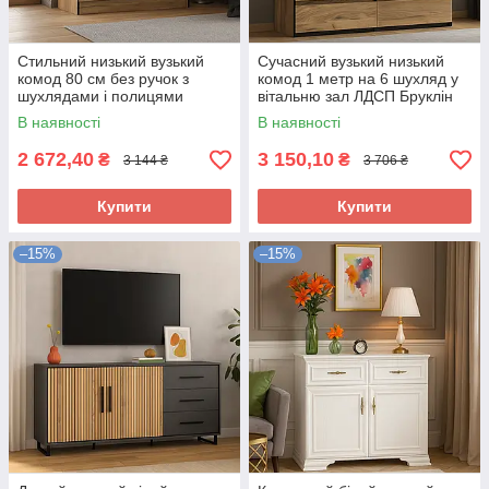
Стильний низький вузький
Сучасний вузький низький
комод 80 см без ручок з
комод 1 метр на 6 шухляд у
шухлядами і полицями
вітальню зал ЛДСП Бруклін
модерн у вітальню зал
Мебель Сервіс дуб крафт
В наявності
В наявності
Бруклін Мебель Сервіс
золотий
2 672,40
3 150,10
₴
₴
3 144 ₴
3 706 ₴
Купити
Купити
–15%
–15%