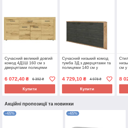
Сучасний великий довгий
Сучасний низький комод
Стил
комод 4Д1Ш 160 см з
тумба 3Д з дверцятами та
низь
дверцятами полицями
полицями 140 см у
см у
шухлядою у вітальню зал
вітальню зал кімнату
шух
Фокус Сокме дуб артизан
модерн ДСП Адель Сокме
для 
6 072,40
4 729,10
8 0
₴
₴
6 392 ₴
4 978 ₴
Мир
Купити
Купити
Акційні пропозиції та новинки
–65%
–65%