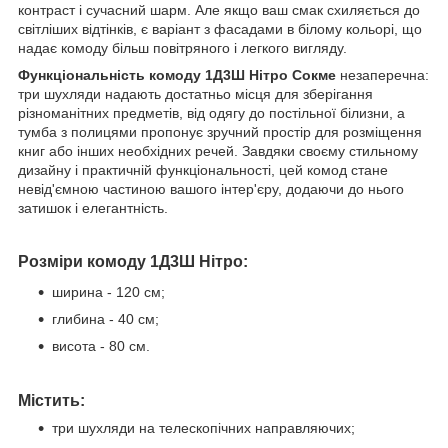
контраст і сучасний шарм. Але якщо ваш смак схиляється до
світліших відтінків, є варіант з фасадами в білому кольорі, що
надає комоду більш повітряного і легкого вигляду.
Функціональність комоду 1Д3Ш Нітро Сокме
незаперечна:
три шухляди надають достатньо місця для зберігання
різноманітних предметів, від одягу до постільної білизни, а
тумба з полицями пропонує зручний простір для розміщення
книг або інших необхідних речей. Завдяки своєму стильному
дизайну і практичній функціональності, цей комод стане
невід'ємною частиною вашого інтер'єру, додаючи до нього
затишок і елегантність.
Розміри комоду 1Д3Ш Нітро:
ширина - 120 см;
глибина - 40 см;
висота - 80 см.
Містить:
три шухляди на телескопічних направляючих;