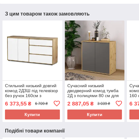
З цим товаром також замовляють
Стильний низький довгий
Сучасний низький
Суча
комод 2Д3Ш під телевізор
дводверний комод тумба
комо
без ручок 160см з
2Д з полицями 80 см для
160 
шухлядами полицями у
взуття в передпокій
шухл
6 373,55
2 887,05
6 3
₴
₴
6 709 ₴
3 039 ₴
вітальню Нітро Софт
коридор ДСП Нітро Сокме
ДСП 
Сокме
Купити
Купити
Подібні товари компанії