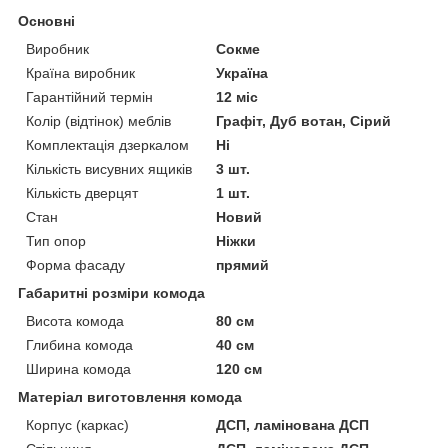
Основні
Виробник
Сокме
Країна виробник
Україна
Гарантійний термін
12 міс
Колір (відтінок) меблів
Графіт, Дуб вотан, Сірий
Комплектація дзеркалом
Ні
Кількість висувних ящиків
3 шт.
Кількість дверцят
1 шт.
Стан
Новий
Тип опор
Ніжки
Форма фасаду
прямий
Габаритні розміри комода
Висота комода
80 см
Глибина комода
40 см
Ширина комода
120 см
Матеріал виготовлення комода
Корпус (каркас)
ДСП, ламінована ДСП