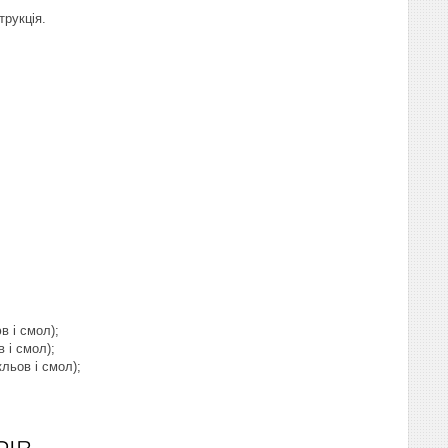
трукція.
в і смол);
 і смол);
льов і смол);