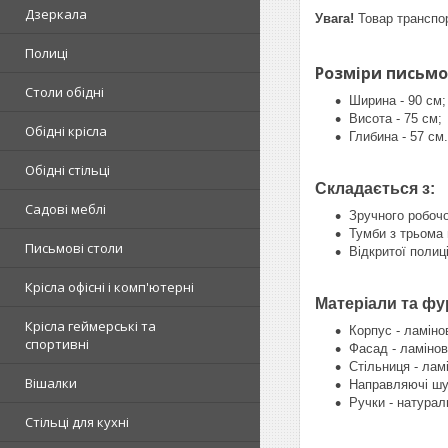
Дзеркала
Увага!
Товар транспор
Полиці
Розміри письмов
Столи обідні
Ширина - 90 см;
Висота - 75 см;
Обідні крісла
Глибина - 57 см.
Обідні стільці
Складається з:
Садові меблі
Зручного робочо
Тумби з трьома
Письмові столи
Відкритої полиц
Крісла офісні і комп'ютерні
Матеріали та фу
Крісла геймерські та
Корпус - ламіно
спортивні
Фасад - ламінов
Стільниця - лам
Вішалки
Направляючі шух
Ручки - натурал
Стільці для кухні