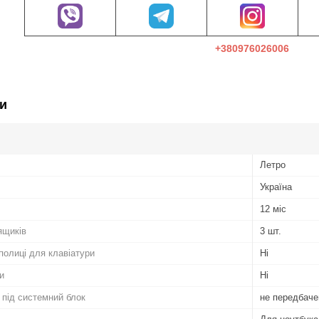
+380976026006
и
Летро
Україна
12 міс
ящиків
3 шт.
полиці для клавіатури
Ні
и
Ні
 під системний блок
не передбаче