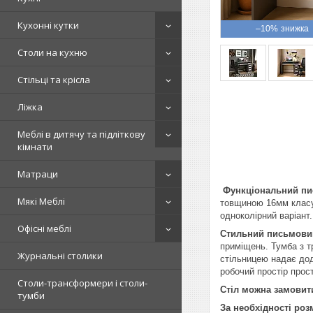
Кухонні кутки
–10%
Столи на кухню
Стільці та крісла
Ліжка
Меблі в дитячу та підліткову
кімнати
Матраци
Функціональний пис
Мякі Меблі
товщиною 16мм класу 
одноколірний варіант.
Офісні меблі
Стильний письмовий
приміщень. Тумба з т
Журнальні столики
стільницею надає дод
робочий простір прос
Столи-трансформери і столи-
Стіл можна замовити
тумби
За необхідності роз