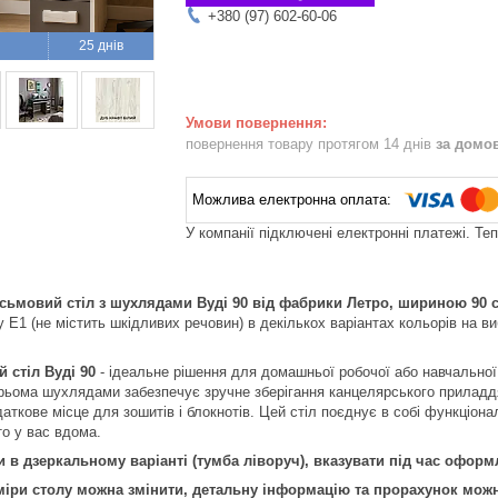
+380 (97) 602-60-06
25 днів
повернення товару протягом 14 днів
за домо
У компанії підключені електронні платежі. Те
ьмовий стіл з шухлядами Вуді 90 від фабрики Летро, шириною 90 с
Е1 (не містить шкідливих речовин) в декількох варіантах кольорів на ви
 стіл Вуді 90
- ідеальне рішення для домашньої робочої або навчальної
рьома шухлядами забезпечує зручне зберігання канцелярського приладдя,
аткове місце для зошитів і блокнотів. Цей стіл поєднує в собі функціон
то у вас вдома.
 в дзеркальному варіанті (тумба ліворуч), вказувати під час офор
міри столу можна змінити, детальну інформацію та прорахунок можн