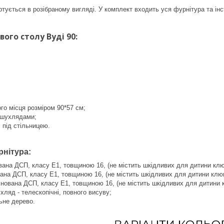
тується в розібраному вигляді. У комплект входить уся фурнітура та інс
ого столу Вуді 90:
го місця розміром 90*57 см;
 шухлядами;
і під стільницею.
рнітура:
вана ДСП, класу Е1, товщиною 16, (не містить шкідливих для дитини клю
ана ДСП, класу Е1, товщиною 16, (не містить шкідливих для дитини клюв
інована ДСП, класу Е1, товщиною 16, (не містить шкідливих для дитини к
ляд - телескопічні, повного висуву;
ьне дерево.