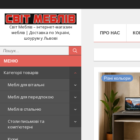
Світ Меблів – інтернет-магазин
меблів | Доставка по Україні,
ПРО НАС
КО
шоурум у Львові
Категорії товарів
Різні кольори
Меблі для вітальні
Меблі для передпокою
Меблі в спальню
Столи письмові та
комп'ютерні
Кухні