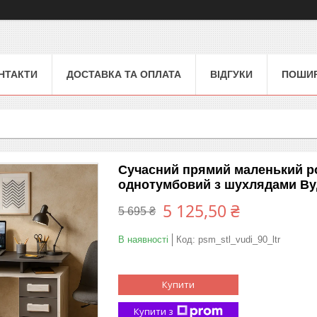
НТАКТИ
ДОСТАВКА ТА ОПЛАТА
ВІДГУКИ
ПОШИР
Сучасний прямий маленький ро
однотумбовий з шухлядами Вуд
5 125,50 ₴
5 695 ₴
В наявності
Код:
psm_stl_vudi_90_ltr
Купити
Купити з