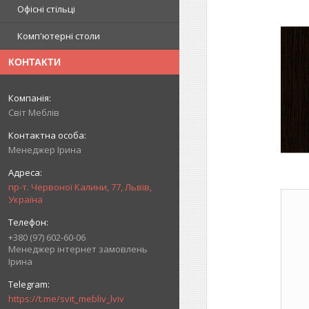
Офісні стільці
Комп'ютерні столи
КОНТАКТИ
Світ Меблів
Менеджер Ірина
пр-т. Червоної Калини, 77, Львів,
Україна
+380 (97) 602-60-06
Менеджер інтернет замовлень
Ірина
https://t.me/svit_mebliv_lviv