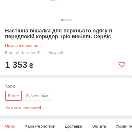
Настінна вішалка для верхнього одягу в
передпокій коридор Тріо Мебель Сервіс
Немає в наявності
Код: prh-msr-trio01
Роздріб
1 353
₴
Колір
Венге
Дуб сонома
Немає в наявності
Опис
Характеристики
Доставка
Оплата
Умови п