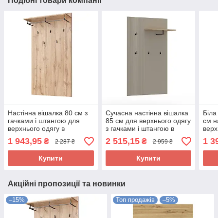
Подібні товари компанії
Настінна вішалка 80 см з
Сучасна настінна вішалка
Біла
гачками і штангою для
85 см для верхнього одягу
см н
верхнього одягу в
з гачками і штангою в
верх
передпокій коридор ДСП
передпокій коридор
пере
1 943,95
2 515,15
1 3
₴
₴
2 287 ₴
2 959 ₴
Мортіз Мебель Сервіс
Моніка Мебель Сервіс
Top-
Купити
Купити
Акційні пропозиції та новинки
–15%
Топ продажів
–5%