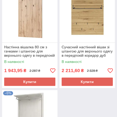
Настінна вішалка 80 см з
Сучасний настінний вішак зі
гачками і штангою для
штангою для верхнього одягу
верхнього одягу в передпокій
в передпокій коридор дуб
коридор ДСП Мортіз Мебель
артизан Фокус Сокме
В наявності
В наявності
Сервіс
1 943,95
2 211,60
₴
₴
2 287 ₴
2 328 ₴
Купити
Купити
–5%