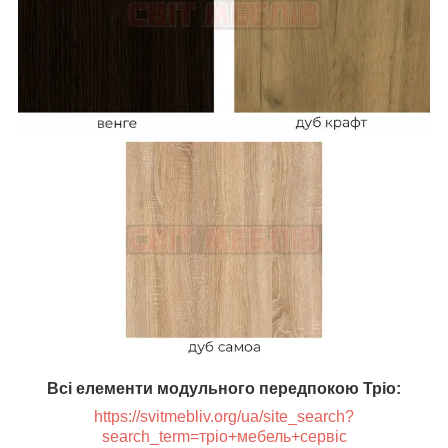
Всі елементи модульного передпокою Тріо:
https://svitmebliv.org/ua/site_search?
search_term=тріо+мебель+сервіс