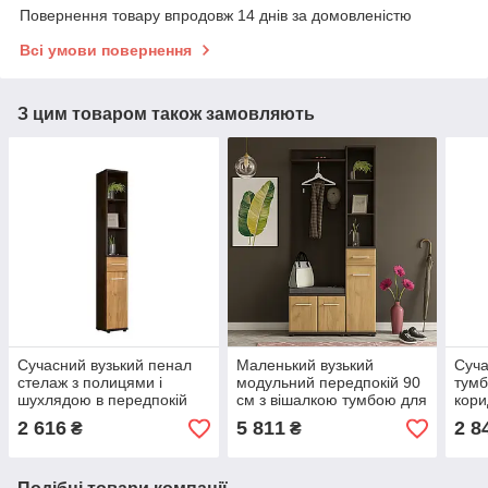
Повернення товару впродовж 14 днів за домовленістю
Всі умови повернення
З цим товаром також замовляють
Сучасний вузький пенал
Маленький вузький
Суча
стелаж з полицями і
модульний передпокій 90
тумб
шухлядою в передпокій
см з вішалкою тумбою для
кори
коридор Тріо Мебель
взуття в маленький
Серв
2 616
5 811
2 8
₴
₴
Сервіс
коридор Тріо Мебель
Сервіс