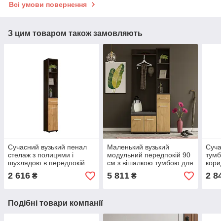
Всі умови повернення
З цим товаром також замовляють
Сучасний вузький пенал
Маленький вузький
Суча
стелаж з полицями і
модульний передпокій 90
тумб
шухлядою в передпокій
см з вішалкою тумбою для
кори
коридор Тріо Мебель
взуття в маленький
Серв
2 616
5 811
2 8
₴
₴
Сервіс
коридор Тріо Мебель
Сервіс
Подібні товари компанії