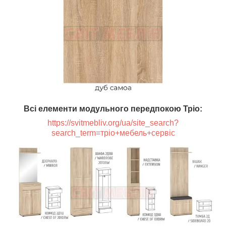
Всі елементи модульного передпокою Тріо:
https://svitmebliv.org/ua/site_search?
search_term=тріо+мебель+сервіс