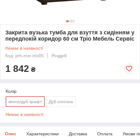
Закрита вузька тумба для взуття з сидінням у
передпокій коридор 60 см Тріо Мебель Сервіс
Немає в наявності
Код: prh-msr-trio05
Роздріб
1 842
₴
Колір
венге/дуб крафт
Дуб сонома
Немає в наявності
Опис
Характеристики
Доставка
Оплата
Умови п