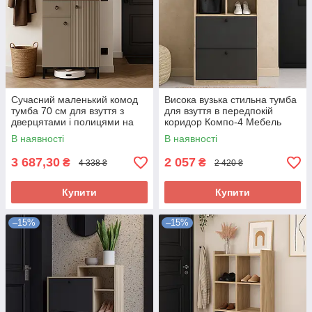
Сучасний маленький комод
Висока вузька стильна тумба
тумба 70 см для взуття з
для взуття в передпокій
дверцятами і полицями на
коридор Компо-4 Мебель
ніжках в передпокій коридор
Сервіс
В наявності
В наявності
Моніка Мебель Сервіс
3 687,30
2 057
₴
₴
4 338 ₴
2 420 ₴
Купити
Купити
–15%
–15%