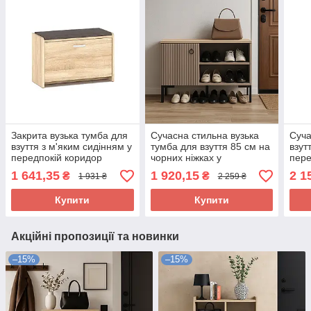
Закрита вузька тумба для
Сучасна стильна вузька
Суча
взуття з м'яким сидінням у
тумба для взуття 85 см на
взут
передпокій коридор
чорних ніжках у
пере
Комфорт-2 Мебель Сервіс
передпокій коридор
Амбр
1 641,35
1 920,15
2 1
₴
₴
1 931 ₴
2 259 ₴
Моніка Мебель Сервіс
Купити
Купити
Акційні пропозиції та новинки
–15%
–15%