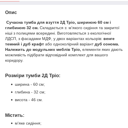
Опис
Сучасна тумба для взуття 2Д Тріо, шириною 60 см і
глибиною 32 см.
Складається з: м'якого сидіння та закритої
ніші з полицями всередині. Виготовляється з екологічної
ЛДСП, з фасадами МДФ, у двох варіантах кольорів:
венге
темний і дуб крафт
або одноколірний варіант
дуб сонома.
Належить до модульних меблів Тріо,
елементи яких дають
можливість підібрати відповідний комплект для вашого
коридору.
Розміри тумби 2Д Тріо:
ширина - 60 см;
глибина - 32 см;
висота - 46 см.
Містить:
м'яке сидіння;