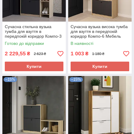
Сучасна стильна вузька
Сучасна вузька висока тумба
тумба для взуття в
для взуття в передпокій
передпокій коридор Компо-3
коридор Компо-6 Мебель
Мебель Сервіс
Сервіс
Готово до відправки
В наявності
2 229,55
1 003
₴
₴
2 623 ₴
1 180 ₴
Купити
Купити
–15%
–15%