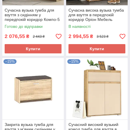
Сучасна вузька тумба для
Сучасна висока вузька тумба
взуття з сидінням у
для взуття в передпокій
передпокій коридор Компо-5
коридор Оріон Мебель
Мебель Сервіс
Сервіс
Готово до відправки
В наявності
2 076,55
2 994,55
₴
₴
2 443 ₴
3 523 ₴
Купити
Купити
–15%
–15%
Закрита вузька тумба для
Сучасний високий вузький
взуття з м'яким сидінням у
комод тумба для взуття в