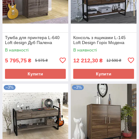
Тумба для принтера L-640
Консоль з ящиками L-145
Loft design Дуб Палена
Loft Design Горіх Модена
В наявності
В наявності
5 795,75
12 212,30
₴
₴
5 975 ₴
12 590 ₴
Купити
Купити
–3%
–3%