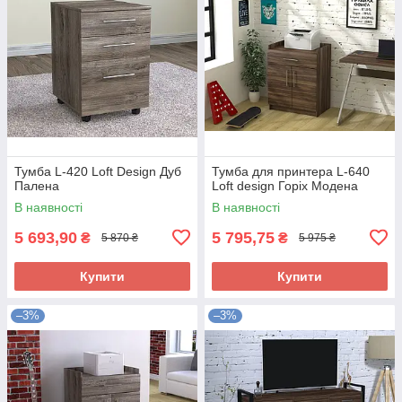
Тумба L-420 Loft Design Дуб
Тумба для принтера L-640
Палена
Loft design Горіх Модена
В наявності
В наявності
5 693,90
5 795,75
₴
₴
5 870 ₴
5 975 ₴
Купити
Купити
–3%
–3%