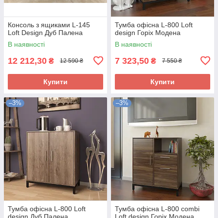
Консоль з ящиками L-145
Тумба офісна L-800 Loft
Loft Design Дуб Палена
design Горіх Модена
В наявності
В наявності
12 212,30
7 323,50
₴
₴
12 590 ₴
7 550 ₴
Купити
Купити
–3%
–3%
Тумба офісна L-800 Loft
Тумба офісна L-800 combi
design Дуб Палена
Loft design Горіх Модена