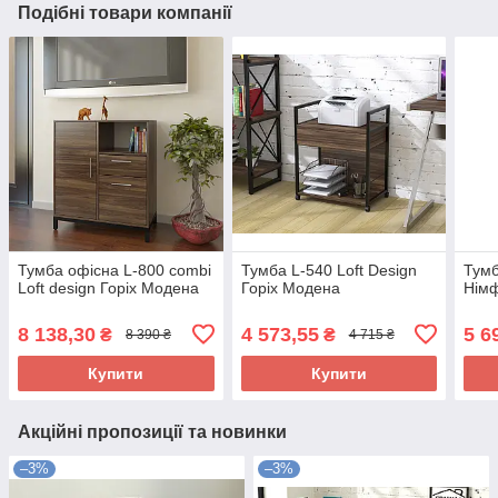
Подібні товари компанії
Тумба офісна L-800 combi
Тумба L-540 Loft Design
Тумб
Loft design Горіх Модена
Горіх Модена
Нім
8 138,30
4 573,55
5 6
₴
₴
8 390 ₴
4 715 ₴
Купити
Купити
Акційні пропозиції та новинки
–3%
–3%