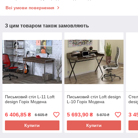
Всі умови повернення
З цим товаром також замовляють
Письмовий стіл L-11 Loft
Письмовий стіл Loft design
Стел
design Горіх Модена
L-10 Горіх Модена
desi
6 406,85
5 693,90
3 4
₴
₴
6 605 ₴
5 870 ₴
Купити
Купити