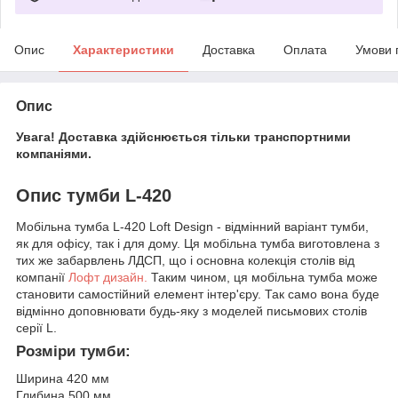
Опис
Характеристики
Доставка
Оплата
Умови 
Опис
Увага! Доставка здійснюється тільки транспортними
компаніями.
Опис тумби L-420
Мобільна тумба L-420 Loft Design - відмінний варіант тумби,
як для офісу, так і для дому. Ця мобільна тумба виготовлена з
тих же забарвлень ЛДСП, що і основна колекція столів від
компанії
Лофт дизайн.
Таким чином, ця мобільна тумба може
становити самостійний елемент інтер'єру. Так само вона буде
відмінно доповнювати будь-яку з моделей письмових столів
серії L.
Розміри тумби:
Ширина 420 мм
Глибина 500 мм