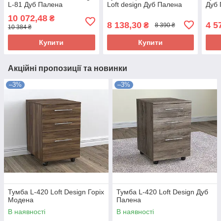
L-81 Дуб Палена
Loft design Дуб Палена
Дуб
10 072,48
₴
8 138,30
4 5
₴
8 390 ₴
10 384 ₴
Купити
Купити
Акційні пропозиції та новинки
–3%
–3%
Тумба L-420 Loft Design Горіх
Тумба L-420 Loft Design Дуб
Модена
Палена
В наявності
В наявності