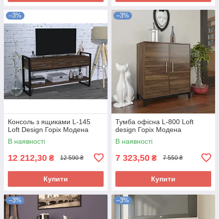
–3%
–3%
Консоль з ящиками L-145
Тумба офісна L-800 Loft
Loft Design Горіх Модена
design Горіх Модена
В наявності
В наявності
12 212,30
7 323,50
₴
₴
12 590 ₴
7 550 ₴
Купити
Купити
–3%
–3%