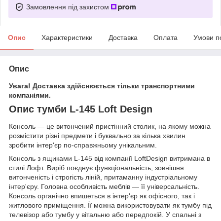
Замовлення під захистом
Опис
Характеристики
Доставка
Оплата
Умови п
Опис
Увага! Доставка здійснюється тільки транспортними
компаніями.
Опис тумби L-145 Loft Design
Консоль — це витончений пристінний столик, на якому можна
розмістити різні предмети і буквально за кілька хвилин
зробити інтер'єр по-справжньому унікальним.
Консоль з ящиками L-145 від компанії LoftDesign витримана в
стилі Лофт. Виріб поєднує функціональність, зовнішня
витонченість і строгість ліній, притаманну індустріальному
інтер'єру. Головна особливість меблів — її універсальність.
Консоль органічно впишеться в інтер'єр як офісного, так і
житлового приміщення. Її можна використовувати як тумбу під
телевізор або тумбу у вітальню або передпокій. У спальні з