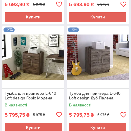
5 693,90
5 693,90
₴
₴
5 870 ₴
5 870 ₴
Купити
Купити
–3%
–3%
Тумба для принтера L-640
Тумба для принтера L-640
Loft design Горіх Модена
Loft design Дуб Палена
В наявності
В наявності
5 795,75
5 795,75
₴
₴
5 975 ₴
5 975 ₴
Купити
Купити