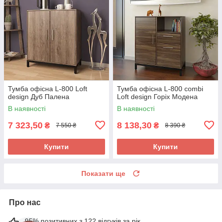
Тумба офісна L-800 Loft
Тумба офісна L-800 combi
design Дуб Палена
Loft design Горіх Модена
В наявності
В наявності
7 323,50
8 138,30
₴
₴
7 550 ₴
8 390 ₴
Купити
Купити
Показати ще
Про нас
95% позитивних з 122 відгуків за рік