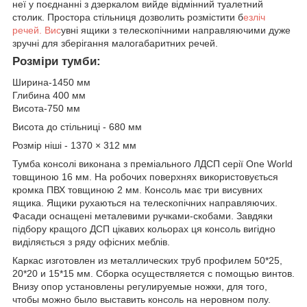
неї у поєднанні з дзеркалом вийде відмінний туалетний
столик. Простора стільниця дозволить розмістити б
езліч
речей. Вис
увні ящики з телескопічними направляючими дуже
зручні для зберігання малогабаритних речей.
Розміри тумби:
Ширина-1450 мм
Глибина 400 мм
Висота-750 мм
Висота до стільниці - 680 мм
Розмір ніші - 1370
×
312 мм
Тумба консолі виконана з преміального ЛДСП серії One World
товщиною 16 мм. На робочих поверхнях використовується
кромка ПВХ товщиною 2 мм. Консоль має три висувних
ящика. Ящики рухаються на телескопічних направляючих.
Фасади оснащені металевими ручками-скобами.
Завдяки
підбору кращого ДСП цікавих кольорах ця консоль вигідно
виділяється з ряду офісних меблів.
Каркас изготовлен из металлических труб профилем 50*25,
20*20 и 15*15 мм. Сборка осуществляется с помощью винтов.
Внизу опор установлены регулируемые ножки, для того,
чтобы можно было выставить консоль на неровном полу.