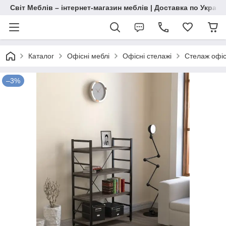
Світ Меблів – інтернет-магазин меблів | Доставка по Україн
Каталог
Офісні меблі
Офісні стелажі
Стелаж офіс
–3%