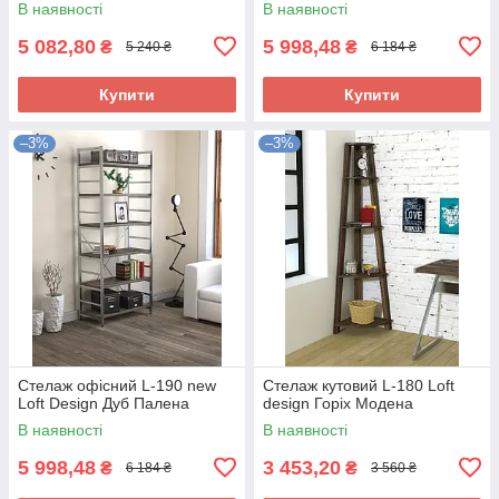
В наявності
В наявності
5 082,80
5 998,48
₴
₴
5 240 ₴
6 184 ₴
Купити
Купити
–3%
–3%
Стелаж офісний L-190 new
Стелаж кутовий L-180 Loft
Loft Design Дуб Палена
design Горіх Модена
В наявності
В наявності
5 998,48
3 453,20
₴
₴
6 184 ₴
3 560 ₴