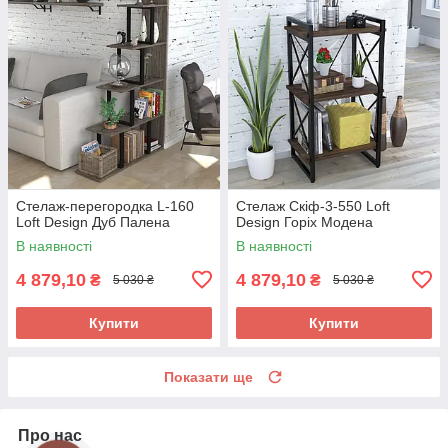
Стелаж-перегородка L-160
Стелаж Скіф-3-550 Loft
Loft Design Дуб Палена
Design Горіх Модена
В наявності
В наявності
4 879,10
4 879,10
₴
₴
5 030 ₴
5 030 ₴
Купити
Купити
Показати ще
Про нас