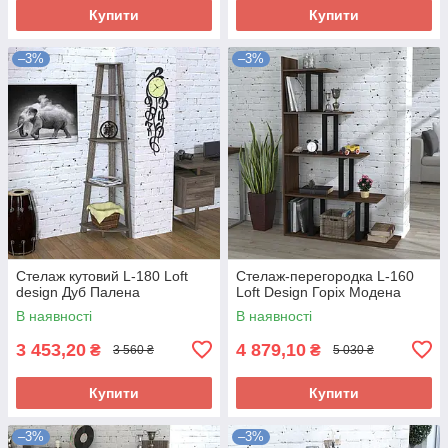
Купити
Купити
–3%
–3%
Стелаж кутовий L-180 Loft
Стелаж-перегородка L-160
design Дуб Палена
Loft Design Горіх Модена
В наявності
В наявності
3 453,20
4 879,10
₴
₴
3 560 ₴
5 030 ₴
Купити
Купити
–3%
–3%