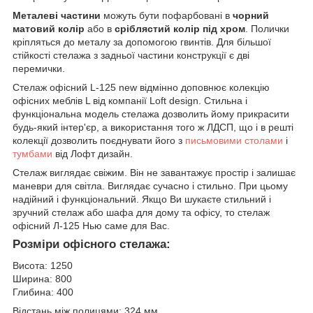
Металеві частини
можуть бути пофарбовані в
чорний
матовий колір
або в
сріблястий колір під хром
. Полички
кріпляться до металу за допомогою гвинтів. Для більшої
стійкості стелажа з задньої частини конструкції є дві
перемички.
Стелаж офісний L-125 new відмінно доповнює колекцію
офісних меблів L від компанії Loft design. Стильна і
функціональна модель стелажа дозволить йому прикрасити
будь-який інтер'єр, а використання того ж ЛДСП, що і в решті
колекції дозволить поєднувати його з
письмовими столами
і
тумбами
від Лофт дизайн.
Стелаж виглядає свіжим. Він не завантажує простір і залишає
маневри для світла. Виглядає сучасно і стильно. При цьому
надійний і функціональний. Якщо Ви шукаєте стильний і
зручний стелаж або шафа для дому та офісу, то стелаж
офісний Л-125 Нью саме для Вас.
Розміри офісного стелажа:
Висота: 1250
Ширина: 800
Глибина: 400
Відстань між полицями: 324 мм