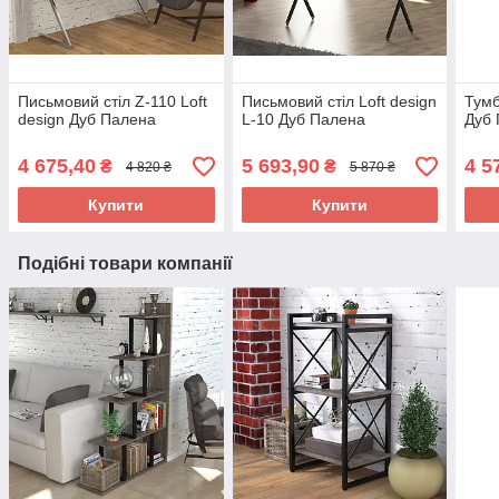
Письмовий стіл Z-110 Loft
Письмовий стіл Loft design
Тумб
design Дуб Палена
L-10 Дуб Палена
Дуб
4 675,40
5 693,90
4 5
₴
₴
4 820 ₴
5 870 ₴
Купити
Купити
Подібні товари компанії