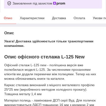
Замовлення під захистом
Опис
Характеристики
Доставка
Оплата
Умови п
Опис
Увага! Доставка здійснюється тільки транспортними
компаніями.
Опис офісного стелажа L-125 New
Офісний стелаж L-125 new - поліпшена версія вже
полюбилася моделі L-125. За численними проханнями
клієнтів ми додали перемички між полицями. Тепер на них
можна облокачивать книги та каталоги.
Каркас стелажа виконаний з міцного металевого профілю
25*25 мм (виробленого методом холодного прокату).
Товщина металу 1,4 мм
Матеріал полиць - ламіноване ДСП серії Вуд. Для поличок
використовується ЛДСП товщиною 16 мм з кромкою 2 мм