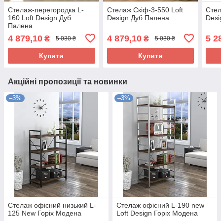
Стелаж-перегородка L-
Стелаж Скіф-3-550 Loft
Стел
160 Loft Design Дуб
Design Дуб Палена
Desi
Палена
4 879,10
4 879,10
5 2
₴
₴
5 030 ₴
5 030 ₴
Купити
Купити
Акційні пропозиції та новинки
–3%
–3%
Стелаж офісний низький L-
Стелаж офісний L-190 new
125 New Горіх Модена
Loft Design Горіх Модена