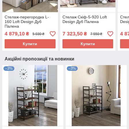
Стелаж-перегородка L-
Стелаж Скіф-5-920 Loft
Стел
160 Loft Design Дуб
Design Дуб Палена
Desi
Палена
4 879,10
7 323,50
4 8
₴
₴
5 030 ₴
7 550 ₴
Купити
Купити
Акційні пропозиції та новинки
–3%
–3%