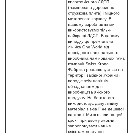
високоякісного ЛДСП
(ламінована деревинно-
стружкова плита) і міцного
металевого каркасу. В
нашому виробництві ми
використовуємо тільки
найкращі ЛДСП. В даному
випадку це преміальна
лінійка One World від
провідного національного
виробника ламінованих плит,
компанії Swiss Krono.
Фабрика розташовується на
території західної України і
володіє всім новітнім
обладнанням для
виробництва якісного
продукту. Не багато хто
використовує дану лінійку
матеріалів з-за її не дешевої
вартості. Ми ж пішли на цей
крок і при цьому змогли
запропонувати нашим
клієнтам доступні і