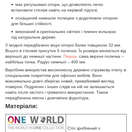
має регульовані опори, що дозволяють легко
встановити стелаж навіть на нерівній підлозі;
оснащений нижньою полицею з додатковою опорою
для більшої стійкості;
виконаний в оригінальних світлих і темних кольорах
під натуральне дерево.
У моделі передбачено міцні опорні балки товщиною 32 мм.
Всього в стелажі присутня 5 поличок. Їх розміри міняються від
верхньої до нижньої частини.
Перша,
сама верхня поличка –
найбільш тонка. Радіус нижньої – 400 мм.
Виробник використав високоякісну деревно-стружкову плиту зі
спеціальним покриттям для офісних меблів. Воно
максимально довго зберігає новий, привабливий вигляд
поверхні. Подряпин і інших слідів на ній не залишається
навіть після частого і тривалого використання. Також
передбачена якісна і довговічна фурнітура.
Матеріали:
Стіл зроблений з