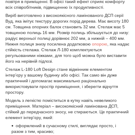
повітря в приміщенні. В офісі такий ефект сприяє комфорту
всіх співробітників, підвищенню їх продуктивності.
Виріб виготовлено з високоякісного ламінованого ДСП серії
Вуд, яка імітує текстуру дорогих порід дерева. Має висоту 180
см. Товщина опорних балок становить 32 мм. Стелаж має 5
товщиною полиць 16 мм. Розмір полиць збільшується до низу:
радіус верхньої полиці дорівнює 202 мм, а нижній – 400 мм.
Нижня полиця знизу посилена додатковою
опорою
, яка надає
стійкість стелажа. Стелаж Л-180 комплектуються
регульованими ніжками, для того щоб можна було виставити
його на нерівній підлозі.
Стелаж L-180 Loft Design стане відмінним елементом
інтер'єру у вашому будинку або офісі. Так само він дуже
практичний і допомагає максимально раціонально
використовувати простір приміщення, і зберегти відчуття
простору.
Модель з легкістю поміститься в кутку навіть невеликого
приміщення. Матеріал – високоякісний ламінована ДСП,
стійкий до передчасного зносу, не стираються. Це практичний
елемент інтер'єру, який:
оформлений в сучасному стилі, виглядає просто, і
разом з тим, красиво;