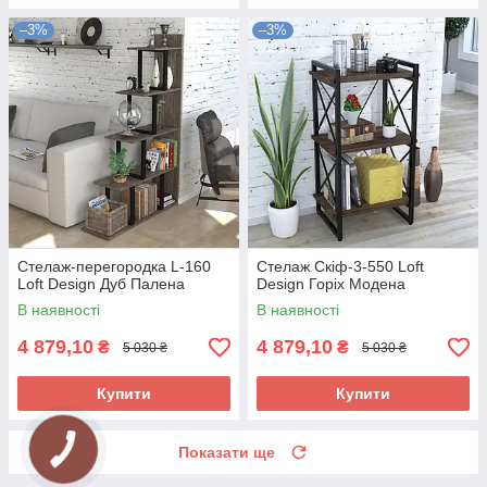
–3%
–3%
Стелаж-перегородка L-160
Стелаж Скіф-3-550 Loft
Loft Design Дуб Палена
Design Горіх Модена
В наявності
В наявності
4 879,10
4 879,10
₴
₴
5 030 ₴
5 030 ₴
Купити
Купити
Показати ще