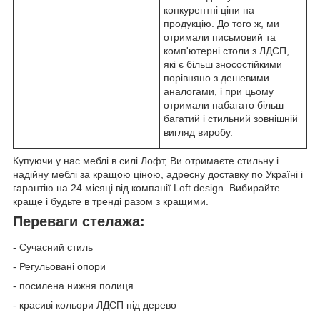
конкурентні ціни на
продукцію. До того ж, ми
отримали письмовий та
комп'ютерні столи з ЛДСП,
які є більш зносостійкими
порівняно з дешевими
аналогами, і при цьому
отримали набагато більш
багатий і стильний зовнішній
вигляд виробу.
Купуючи у нас меблі в силі Лофт, Ви отримаєте стильну і
надійну меблі за кращою ціною, адресну доставку по Україні і
гарантію на 24 місяці від компанії Loft design. Вибирайте
краще і будьте в тренді разом з кращими.
Переваги стелажа:
- Сучасний стиль
- Регульовані опори
- посилена нижня полиця
- красиві кольори ЛДСП під дерево