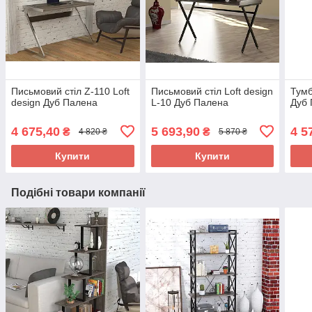
Письмовий стіл Z-110 Loft
Письмовий стіл Loft design
Тумб
design Дуб Палена
L-10 Дуб Палена
Дуб
4 675,40
5 693,90
4 5
₴
₴
4 820 ₴
5 870 ₴
Купити
Купити
Подібні товари компанії