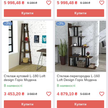
5 998,48
5 998,48
₴
₴
6 184 ₴
6 184 ₴
Купити
Купити
–3%
–3%
Стелаж кутовий L-180 Loft
Стелаж-перегородка L-160
design Горіх Модена
Loft Design Горіх Модена
В наявності
В наявності
3 453,20
4 879,10
₴
₴
3 560 ₴
5 030 ₴
Купити
Купити