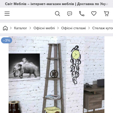
Світ Меблів – інтернет-магазин меблів | Доставка по Україн
Каталог
Офісні меблі
Офісні стелажі
Стелаж куто
–3%