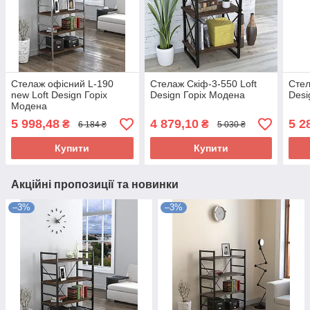
Стелаж офісний L-190
Стелаж Скіф-3-550 Loft
Стел
new Loft Design Горіх
Design Горіх Модена
Desi
Модена
5 998,48
4 879,10
5 2
₴
₴
6 184 ₴
5 030 ₴
Купити
Купити
Акційні пропозиції та новинки
–3%
–3%