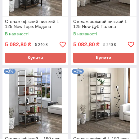
Стелаж офісний низький L-
Стелаж офісний низький L-
125 New Горіх Модена
125 New Дуб Палена
В наявності
В наявності
5 082,80
5 082,80
₴
₴
5 240 ₴
5 240 ₴
Купити
Купити
–3%
–3%
Стелаж офісний L-190 new
Стелаж офісний L-190 new