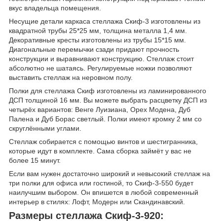
вкус владельца помещения.
Несущие детали каркаса стеллажа Скиф-3 изготовлены из
квадратной трубы 25*25 мм, толщина металла 1,4 мм.
Декоративные кресты изготовлены из трубы 15*15 мм.
Диагональные перемычки сзади придают прочность
конструкции и выравнивают конструкцию. Стеллаж стоит
абсолютно не шатаясь. Регулируемые ножки позволяют
выставить стеллаж на неровном полу.
Полки для стеллажа Скиф изготовлены из ламинированного
ДСП толщиной 16 мм. Вы можете выбрать расцветку ДСП из
четырёх вариантов: Венге Луизиана, Орех Модена, Дуб
Палена и Дуб Борас светлый. Полки имеют кромку 2 мм со
скруглёнными углами.
Стеллаж собирается с помощью винтов и шестигранника,
которые идут в комплекте. Сама сборка займёт у вас не
более 15 минут.
Если вам нужен достаточно широкий и невысокий стеллаж на
три полки для офиса или гостиной, то Скиф-3-550 будет
наилучшим выбором. Он впишется в любой современный
интерьер в стилях: Лофт, Модерн или Скандинавский.
Размеры стеллажа Скиф-3-920: