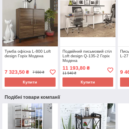
Тумба офісна L-800 Loft
Подвійний письмовий стіл
Пись
design Горіх Модена
Loft design Q-135-2 Горіх
L-27
Модена
11 193,80
₴
7 323,50
9 4
₴
7 550 ₴
11 540 ₴
Купити
Купити
Подібні товари компанії