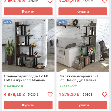
3 453,20
3 453,20
₴
₴
3 560 ₴
3 560 ₴
Купити
Купити
–3%
–3%
Стелаж-перегородка L-160
Стелаж-перегородка L-160
Loft Design Горіх Модена
Loft Design Дуб Палена
В наявності
В наявності
4 879,10
4 879,10
₴
₴
5 030 ₴
5 030 ₴
Купити
Купити