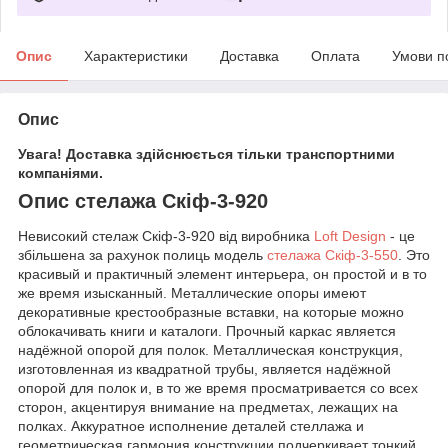
Опис
Характеристики
Доставка
Оплата
Умови п
Опис
Увага! Доставка здійснюється тільки транспортними
компаніями.
Опис стелажа Скіф-3-920
Невисокий стелаж Скіф-3-920 від виробника
Loft Design
- це
збільшена за рахунок полиць модель
стелажа Скіф-3-550
. Это
красивый и практичный элемент интерьера, он простой и в то
же время изысканный. Металлические опоры имеют
декоративные крестообразные вставки, на которые можно
облокачивать книги и каталоги. Прочный каркас является
надёжной опорой для полок. Металлическая конструкция,
изготовленная из квадратной трубы, является надёжной
опорой для полок и, в то же время просматривается со всех
сторон, акцентируя внимание на предметах, лежащих на
полках. Аккуратное исполнение деталей стеллажа и
геометрическая гармония конструкции подчеркивает тонкий