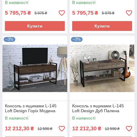
В наявності
В наявності
5 795,75
5 795,75
₴
₴
5 975 ₴
5 975 ₴
Купити
Купити
–3%
–3%
Консоль з ящиками L-145
Консоль з ящиками L-145
Loft Design Горіх Модена
Loft Design Дуб Палена
В наявності
В наявності
12 212,30
12 212,30
₴
₴
12 590 ₴
12 590 ₴