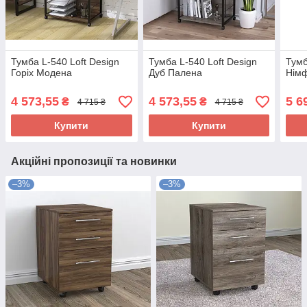
Тумба L-540 Loft Design
Тумба L-540 Loft Design
Тумб
Горіх Модена
Дуб Палена
Нім
4 573,55
4 573,55
5 6
₴
₴
4 715 ₴
4 715 ₴
Купити
Купити
Акційні пропозиції та новинки
–3%
–3%