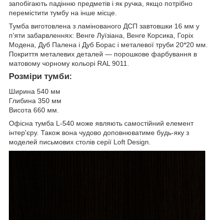
запобігають падінню предметів і як ручка, якщо потрібно
перемістити тумбу на інше місце.
Тумба виготовлена з ламінованого ДСП завтовшки 16 мм у
п'яти забарвленнях: Венге Луїзіана, Венге Корсика, Горіх
Модена, Дуб Палена і Дуб Борас і металевої труби 20*20 мм.
Покриття металевих деталей — порошкове фарбування в
матовому чорному кольорі RAL 9011.
Розміри тумби:
Ширина 540 мм
Глибина 350 мм
Висота 660 мм.
Офісна тумба L-540 може
являють самостійний елемент
інтер'єру. Також вона чудово доповнюватиме будь-яку з
моделей письмових столів серії Loft Design.