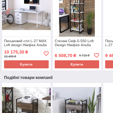
Письмовий стіл L-27 MAX
Стелаж Скіф-5-550 Loft
Пись
Loft design Німфея Альба
Design Німфея Альба
L-27
10 175,30
₴
6 508,70
9 4
₴
6 710 ₴
10 490 ₴
Купити
Купити
Подібні товари компанії