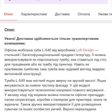
Опис
Характеристики
Доставка
Оплата
Умови п
Опис
Увага! Доставка здійснюється тільки транспортними
компаніями.
Офісна мобільна туба L-540 від виробника
Loft Design
—
стильний і багатофункціональний предмет інтер'єру. Її можна
використовувати як персональну тумбу, яка ставиться під стіл,
для працівників або як тумбу під принтер. Навіть як
приліжкова тумбочка така тумба має чудовий вигляд завдяки
витонченій конструкції.
Тумба L-540 має місткий ящик зверху на зручній висоті. Ящик
висувається за нижню частину фасаду. У цій моделі
використовуються телескопічні напрямні повного висування.
У велику нішу під ящиком можна покласти офісне приладдя:
папки-сегрегатори, коробки з папером для принтера, книги та
журнали. Також зручно використовувати її для розміщення
сумочки та інших особистих речей. Верхні перекладини