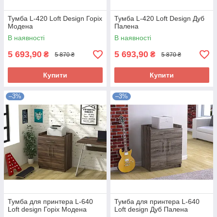
Тумба L-420 Loft Design Горіх
Тумба L-420 Loft Design Дуб
Модена
Палена
В наявності
В наявності
5 693,90
5 693,90
₴
₴
5 870 ₴
5 870 ₴
Купити
Купити
–3%
–3%
Тумба для принтера L-640
Тумба для принтера L-640
Loft design Горіх Модена
Loft design Дуб Палена