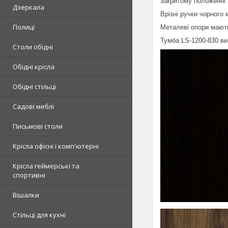
закритому положенні 
Дзеркала
Врізні ручки чорного
Полиці
Металеві опори мають
Тумба LS-1200-830 ви
Столи обідні
Обідні крісла
Обідні стільці
Садові меблі
Письмові столи
Крісла офісні і комп'ютерні
Крісла геймерські та
спортивні
Вішалки
Стільці для кухні