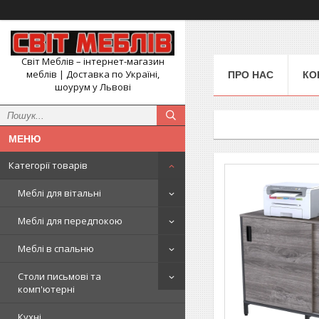
Світ Меблів – інтернет-магазин
меблів | Доставка по Україні,
ПРО НАС
КО
шоурум у Львові
Категорії товарів
Меблі для вітальні
Меблі для передпокою
Меблі в спальню
Столи письмові та
комп'ютерні
Кухні