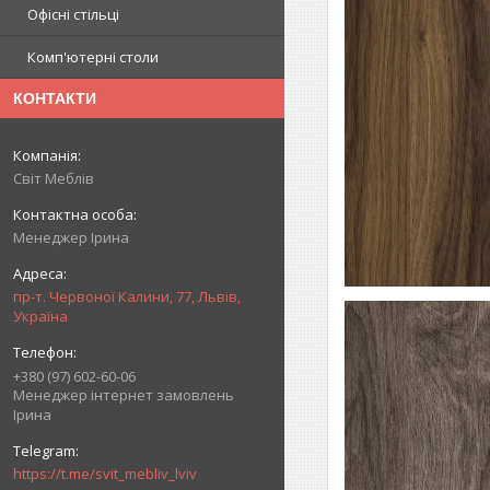
Офісні стільці
Комп'ютерні столи
КОНТАКТИ
Світ Меблів
Менеджер Ірина
пр-т. Червоної Калини, 77, Львів,
Україна
+380 (97) 602-60-06
Менеджер інтернет замовлень
Ірина
https://t.me/svit_mebliv_lviv