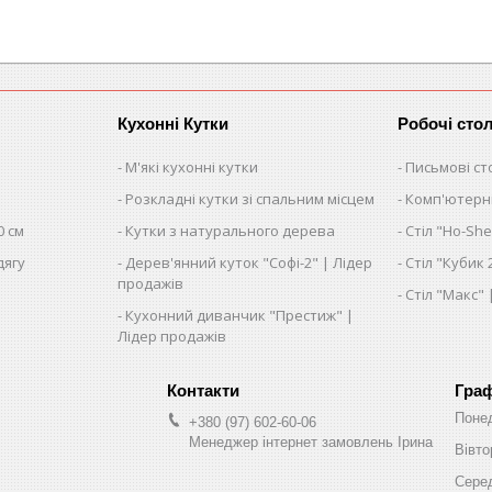
Кухонні Кутки
Робочі сто
М'які кухонні кутки
Письмові ст
Розкладні кутки зі спальним місцем
Комп'ютерні
0 см
Кутки з натурального дерева
Стіл "Ho-She
дягу
Дерев'янний куток "Софі-2" | Лідер
Стіл "Кубик 
продажів
Стіл "Макс"
Кухонний диванчик "Престиж" |
Лідер продажів
Граф
Поне
+380 (97) 602-60-06
Менеджер інтернет замовлень Ірина
Вівто
Сере