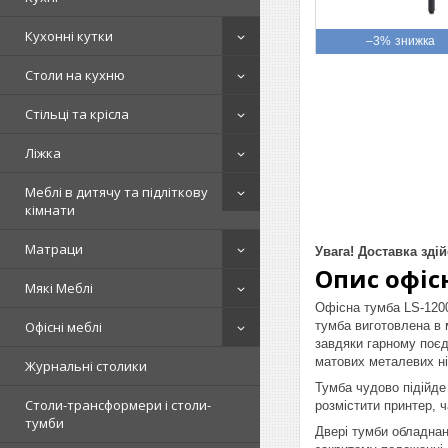
Кухонні кутки
–3%
Столи на кухню
Стільці та крісла
Ліжка
Меблі в дитячу та підліткову
кімнати
Матраци
Увага! Доставка зд
Опис офісн
Мякі Меблі
Офісна тумба LS-1200
тумба виготовлена в м
Офісні меблі
завдяки гарному поєд
матових металевих ні
Журнальні столики
Тумба чудово підійде
Столи-трансформери і столи-
розмістити принтер, 
тумби
Двері тумби обладнан