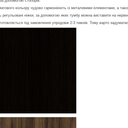
за допомогою стопорів.
 матового кольору чудово гармоніюють із металевими елементами, а так
 регульовані ніжки, за допомогою яких тумбу можна виставити на нерівні
готовляється під замовлення упродовж 2-3 тижнів. Тому варто задуматися