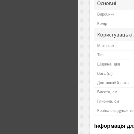
Основні
Виробник
Колір
Користувацькi
Матеріал
Тип
Ширина, див
Вага (кг)
Доставка/Оплата
Висота, см
Глибина, см
Країна-вивідувач т
Інформація дл