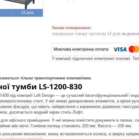
26 днів
повернення товару протягом 14 днів
за домо
У компанії підключені електронні платежі. Те
ійснюється тільки транспортними компаніями.
ої тумби LS-1200-830
-830 від компанії Loft Design — це сучасний багатофункціональний і вод
інімалістичному стилі. У неї немає декоративних елементів, а врізні руч
нанню фасадів, що мають забарвлення з вираженою деревною текстурою,
жок, досягається модний зараз стиль Лофт.
 для офісного приміщення. У неї можна помістити документи в папках, се
чайник або квіти. Глибина полиць становить 320 мм. Висота — 335 мм.
і розсувним механізмом: внизу встановлюються колеса, а зверху напрямн