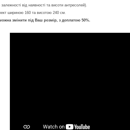
в залежності від наявності та висоти антресолей).
лект шириною 160 та висотою 240 см.
можна змінити під Ваш розмір, з доплатою 50%.