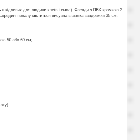
ь шкідливих для людини клеїв і смол). Фасади з ПВХ-кромкою 2
 середині пеналу міститься висувна вішалка завдовжки 35 см.
ою 50 або 60 см;
ату).