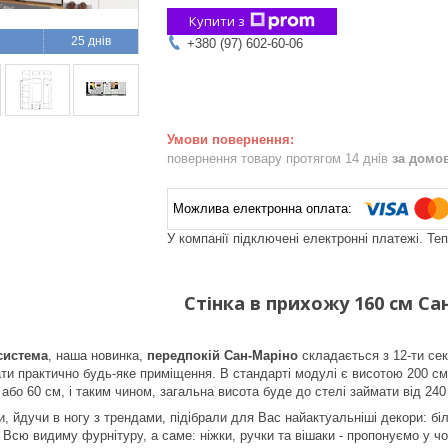
Купити з
25 днів
+380 (97) 602-60-06
повернення товару протягом 14 днів
за домо
У компанії підключені електронні платежі. Те
Стінка в прихожу 160 см Са
система
, наша новинка,
передпокій Сан-Маріно
складається з 12-ти секц
и практично будь-яке приміщення. В стандарті модулі є висотою 200 см
або 60 см, і таким чином, загальна висота буде до стелі займати від 240
 йдучи в ногу з трендами, підібрали для Вас найактуальніші декори: біли
 Всю видиму фурнітуру, а саме: ніжки, ручки та вішаки - пропонуємо у 