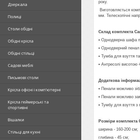
року.
Дзеркала
Виготовляється компа
мм. Телескопічні нап
Полиці
Столи обідні
Склад комплекта Са
• Однодверна шафа пе
Обідні крісла
• Однодверний пенал 
Обідні стільці
• Тумба для взуття т
• Антресолі висотою 4
Садові меблі
Письмові столи
Додаткова інформац
• Пенали можливо зіб
Крісла офісні і комп'ютерні
• Пенали можливо зам
Крісла геймерські та
• Тумбу для взуття з
спортивні
Вішалки
Розміри комплекта 
ширина - 160-200 см;
Стільці для кухні
глибина - 45 см;