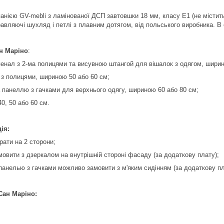
нією GV-mebli з ламінованої ДСП завтовшки 18 мм, класу Е1 (не містит
равляючі шухляд і петлі з плавним дотягом, від польського виробника. В
н Маріно
:
нал з 2-ма полицями та висувною штангой для вішалок з одягом, ширин
з полицями, шириною 50 або 60 см;
а панеллю з гачками для верхнього одягу, шириною 60 або 80 см;
0, 50 або 60 см.
ія:
рати на 2 сторони;
овити з дзеркалом на внутрішній стороні фасаду (за додаткову плату);
 панелью з гачками можливо замовити з м'яким сидінням (за додаткову пл
Сан Маріно: