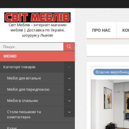
Світ Меблів – інтернет-магазин
меблів | Доставка по Україні,
ПРО НАС
КО
шоурум у Львові
Категорії товарів
Власне виробниц
Меблі для вітальні
Меблі для передпокою
Меблі в спальню
Столи письмові та
комп'ютерні
Кухні