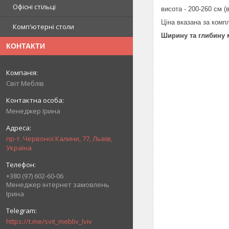
Офісні стільці
висота - 200-260 см (
Ціна вказана за комп
Комп'ютерні столи
Ширину та глибину 
КОНТАКТИ
Світ Меблів
Менеджер Ірина
пр-т. Червоної Калини, 77, Львів,
Україна
+380 (97) 602-60-06
Менеджер інтернет замовлень
Ірина
https://t.me/svit_mebliv_lviv