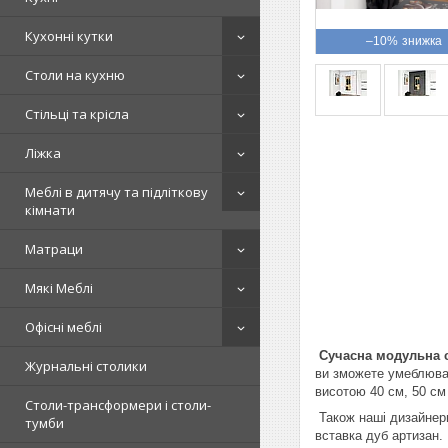
Кухонні кутки
–10%
Столи на кухню
Стільці та крісла
Ліжка
Меблі в дитячу та підліткову
кімнати
Матраци
Мякі Меблі
Офісні меблі
Сучасна модульна 
Журнальні столики
ви зможете умеблюват
висотою 40 см, 50 см 
Столи-трансформери і столи-
Також наші дизайнери,
тумби
вставка дуб артизан.