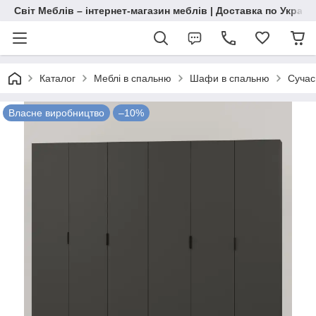
Світ Меблів – інтернет-магазин меблів | Доставка по Україн
Каталог
Меблі в спальню
Шафи в спальню
Сучас
Власне виробництво
–10%