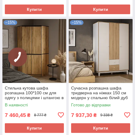
Купити
Купити
–15%
–15%
Стильна кутова шафа
Сучасна розпашна шафа
розпашна 100*100 см для
тридверна на ніжках 150 см
одягу з полицями і штангою в
модерн у спальню білий дуб
спальню ЛДСП Бруклін
сонома Глорія Мебель
В наявності
Готово до відправки
Мебель Сервіс
Сервіс
7 460,45
7 937,30
₴
₴
8 777 ₴
9 338 ₴
Купити
Купити