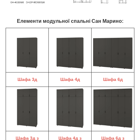
Елементи модульної спальні Сан Марино:
Шафа 3д
Шафа 4д
Шафа 6д
Шафа 3д з
Шафа 4д з
Шафа 6д з