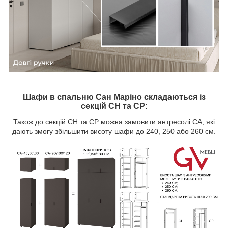
Шафи в спальню Сан Маріно складаються із
секцій CH та CP:
Також до секцій CH та CP можна замовити антресолі CA, які
дають змогу збільшити висоту шафи до 240, 250 або 260 см.