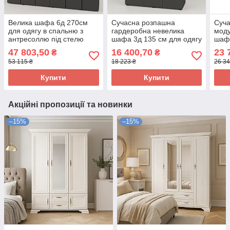
Велика шафа 6д 270см
Сучасна розпашна
Суча
для одягу в спальню з
гардеробна невелика
моду
антресоллю під стелю
шафа 3д 135 см для одягу
шафа
240см Сан Маріно графіт
в спальню вітальню
в сп
47 803,50
16 400,70
23 
₴
₴
з довгими ручками
коридор Сан Маріно
пол
53 115 ₴
18 223 ₴
26 34
графіт
граф
Купити
Купити
Акційні пропозиції та новинки
–15%
–15%