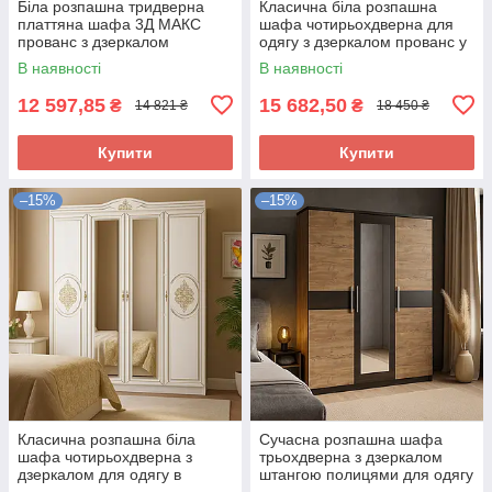
Біла розпашна тридверна
Класична біла розпашна
платтяна шафа 3Д МАКС
шафа чотирьохдверна для
прованс з дзеркалом
одягу з дзеркалом прованс у
шухлядами в спальню Іріс
спальню Іріс Мебель Сервіс
В наявності
В наявності
Мебель Сервіс
12 597,85
15 682,50
₴
₴
14 821 ₴
18 450 ₴
Купити
Купити
–15%
–15%
Класична розпашна біла
Сучасна розпашна шафа
шафа чотирьохдверна з
трьохдверна з дзеркалом
дзеркалом для одягу в
штангою полицями для одягу
спальню 180 см Мілан
в спальню Вероніка Мебель