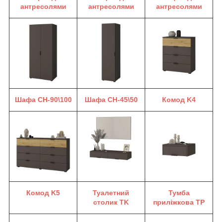
антресолями
антресолями
антресолями
Шафа CH-90\100
Шафа CH-45\50
Комод K4
Комод K5
Туалетний
Тумба
столик TK
приліжкова TP