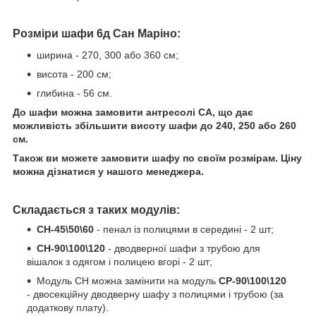
Розміри шафи 6д Сан Маріно:
ширина - 270, 300 або 360 см;
висота - 200 см;
глибина - 56 см.
До шафи можна замовити антресолі CA, що дає
можливість збільшити висоту шафи до 240, 250 або 260
см.
Також ви можете замовити шафу по своїм розмірам. Ціну
можна дізнатися у нашого менеджера.
Складається з таких модулів:
CH-45\50\60
- пенал із полицями в середині - 2 шт;
CH-90\100\120
- дводверної шафи з трубою для
вішалок з одягом і полицею вгорі - 2 шт;
Модуль CH можна замінити на модуль
СР-90\100\120
- двосекційну дводверну шафу з полицями і трубою (за
додаткову плату).