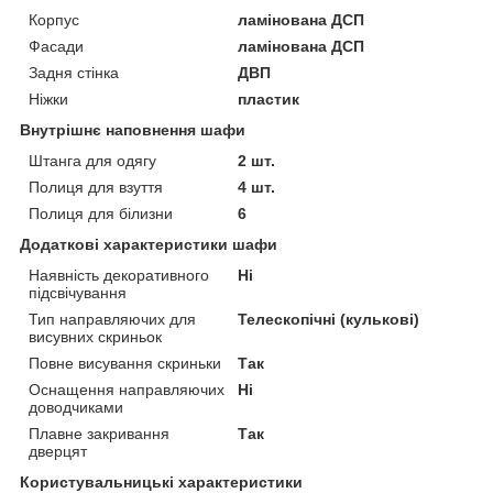
Корпус
ламінована ДСП
Фасади
ламінована ДСП
Задня стінка
ДВП
Ніжки
пластик
Внутрішнє наповнення шафи
Штанга для одягу
2 шт.
Полиця для взуття
4 шт.
Полиця для білизни
6
Додаткові характеристики шафи
Наявність декоративного
Ні
підсвічування
Тип направляючих для
Телескопічні (кулькові)
висувних скриньок
Повне висування скриньки
Так
Оснащення направляючих
Ні
доводчиками
Плавне закривання
Так
дверцят
Користувальницькі характеристики