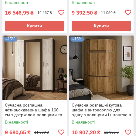
В наявності
В наявності
Мебель Сервіс
Сервіс
16 546,95
9 392,50
₴
₴
19 467 ₴
11 050 ₴
Купити
Купити
–15%
–15%
Сучасна розпашна
Сучасна розпашні кутова
чотирьохдверна шафа 160
шафа з антресоллю для
см з дзеркалом полицями та
одягу з полицями і штангою в
штангою в спальню венге
спальню Бруклін Мебель
В наявності
В наявності
Араміс Мебель Сервіс
Сервіс
9 680,65
10 907,20
₴
₴
11 389 ₴
12 832 ₴