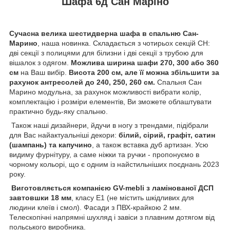
Шафа 6д Сан Маріно
Сучасна велика шестидверна шафа в спальню Сан-
Марино
, наша новинка. Складається з чотирьох секцій СН:
дві секції з полицями для білизни і дві секції з трубою для
вішалок з одягом.
Можлива ширина шафи 270, 300 або 360
см
на Ваш вибір.
Висота 200 см, але її можна збільшити за
рахунок антресолей до 240, 250, 260 см.
Спальня Сан
Марино модульна, за рахунок можливості вибрати колір,
комплектацію і розміри елементів, Ви зможете облаштувати
практично будь-яку спальню.
Також наші дизайнери, йдучи в ногу з трендами, підібрали
для Вас найактуальніші декори:
білий, сірий, графіт, сатин
(шампань) та капучино
, а також вставка дуб артизан. Усю
видиму фурнітуру, а саме ніжки та ручки - пропонуємо в
чорному кольорі, що є одним із найстильніших поєднань 2023
року.
Виготовляється компанією GV-mebli з ламінованої ДСП
завтовшки 18 мм
, класу Е1 (не містить шкідливих для
людини клеїв і смол). Фасади з ПВХ-крайкою 2 мм.
Телескопічні напрямні шухляд і завіси з плавним дотягом від
польського виробника.