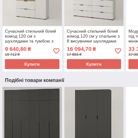
Сучасний стильний білий
Сучасний стильний білий
Моду
комод 120 см з
комод 120 см у спальню з
під 
шухлядами та тумбою з
8 висувними шухлядами
міні
полицями K1 Сан Маріно
для речей K5 Сан Маріно
9 640,80
16 094,70
33 
₴
₴
10 712 ₴
17 883 ₴
37 00
Купити
Купити
Подібні товари компанії