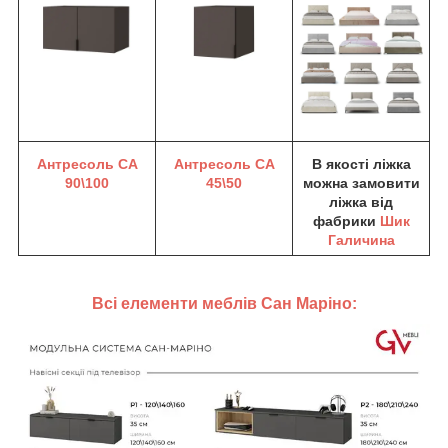
Антресоль CA
Антресоль CA
В якості ліжка
90\100
45\50
можна замовити
ліжка від
фабрики
Шик
Галичина
Всі елементи меблів Сан Маріно: