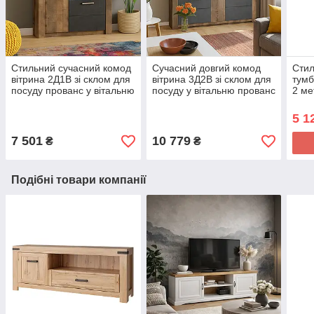
Стильний сучасний комод
Сучасний довгий комод
Стил
вітрина 2Д1В зі склом для
вітрина 3Д2В зі склом для
тумб
посуду прованс у вітальню
посуду у вітальню прованс
2 ме
Джорджіа Мебель Сервіс
Джорджіа Мебель Сервіс
Джор
5 1
7 501
10 779
₴
₴
Подібні товари компанії