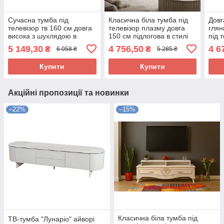
Сучасна тумба під
Класична біла тумба під
Довг
телевізор тв 160 см довга
телевізор плазму довга
глян
висока з шухлядою в
150 см підлогова в стилі
під 
спальню вітальню зал
прованс у спальню
чоти
5 149,30
4 756,50
4 6
₴
₴
6 058 ₴
5 285 ₴
Мортіз Мебель Сервіс
вітальню зал Ріва ВМВ
ручо
Холдинг
Світ
Купити
Купити
Акційні пропозиції та новинки
–22%
–15%
Класична біла тумба під
ТВ-тумба "Лунаріо" айворі