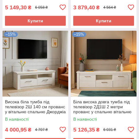
5 149,30
3 879,40
₴
₴
6 058 ₴
4 564 ₴
Купити
Купити
–15%
–15%
Висока біла тумба під
Біла висока довга тумба під
телевізор 2Ш 140 см прованс
телевізор 2Д1Ш 2 метри
у вітальню спальню Джорджіа
прованс у спальню вітальню
Мебель Сервіс
Джорджіа Мебель Сервіс
В наявності
В наявності
4 000,95
5 126,35
₴
₴
4 707 ₴
6 031 ₴