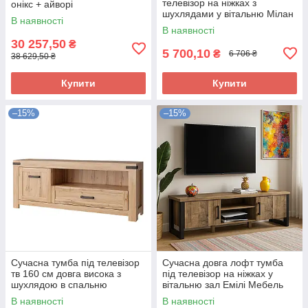
телевізор на ніжках з
онікс + айворі
шухлядами у вітальню Мілан
В наявності
Мебель Сервіс
В наявності
30 257,50
₴
5 700,10
₴
6 706 ₴
38 629,50 ₴
Купити
Купити
–15%
–15%
Сучасна тумба під телевізор
Сучасна довга лофт тумба
тв 160 см довга висока з
під телевізор на ніжках у
шухлядою в спальню
вітальню зал Емілі Мебель
вітальню зал Мортіз Мебель
Сервіс 166 см
В наявності
В наявності
Сервіс