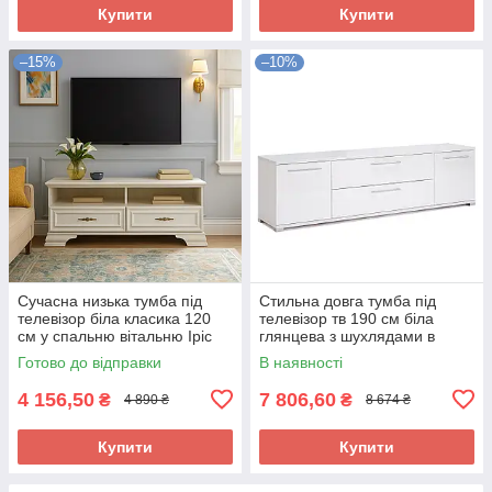
Купити
Купити
–15%
–10%
Сучасна низька тумба під
Стильна довга тумба під
телевізор біла класика 120
телевізор тв 190 см біла
см у спальню вітальню Іріс
глянцева з шухлядами в
Мебель Сервіс
спальню вітальню Фемелі
Готово до відправки
В наявності
Миро-Марк
4 156,50
7 806,60
₴
₴
4 890 ₴
8 674 ₴
Купити
Купити