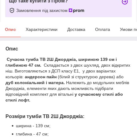
Що таке купити з Пром?
Замовлення під захистом
Опис
Характеристики
Доставка
Оплата
Умови п
Опис
Сучасна тумба ТВ 2Ш Джорджіа, шириною 139 см і
глибиною 47 см.
Складається з двох шухляд, двох відкритих
ніш. Виготовляються з ДСП класу Е1, у двох варіантах
кольорів:
андерсон пайн
(білий зі структурою дерева) або
дуб колоніальний і матера.
Належить до модульних меблів
Джорджіа, елементи яких дають можливість підібрати
відповідний комплект для вітальні
у сучасному стилі або
стилі лофт.
Розміри тумби ТВ 2Ш Джорджіа:
ширина - 139 см;
глибина - 47 см;