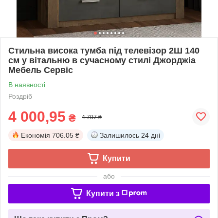
Стильна висока тумба під телевізор 2Ш 140
см у вітальню в сучасному стилі Джорджіа
Мебель Сервіс
В наявності
Роздріб
4 000,95
₴
4 707 ₴
Економія
706.05 ₴
Залишилось
24 дні
Купити
або
Купити з