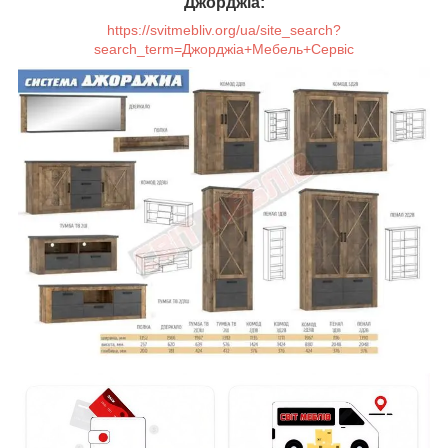
Джорджіа:
https://svitmebliv.org/ua/site_search?
search_term=Джорджіа+Мебель+Сервіс