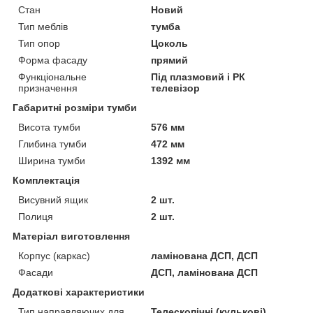
Стан
Новий
Тип меблів
тумба
Тип опор
Цоколь
Форма фасаду
прямий
Функціональне
Під плазмовий і РК
призначення
телевізор
Габаритні розміри тумби
Висота тумби
576 мм
Глибина тумби
472 мм
Ширина тумби
1392 мм
Комплектація
Висувний ящик
2 шт.
Полиця
2 шт.
Матеріал виготовлення
Корпус (каркас)
ламінована ДСП, ДСП
Фасади
ДСП, ламінована ДСП
Додаткові характеристики
Тип направляючих для
Телескопічні (кулькові)