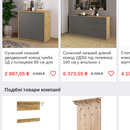
Сучасний низький
Сучасний низький довгий
Стил
дводверний комод тумба
комод 2Д3Ш під телевізор
комо
2Д з полицями 80 см для
160 см у вітальню з
взут
взуття в передпокій
шухлядами і дверцятами
кори
коридор ДСП Нітро Сокме
ДСП Нітро Сокме
2 887,05
6 373,55
4 1
₴
₴
3 039 ₴
6 709 ₴
Подібні товари компанії