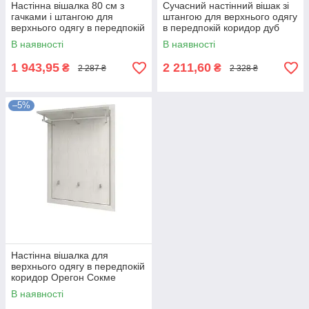
Настінна вішалка 80 см з
Сучасний настінний вішак зі
гачками і штангою для
штангою для верхнього одягу
верхнього одягу в передпокій
в передпокій коридор дуб
коридор ДСП Мортіз Мебель
артизан Фокус Сокме
В наявності
В наявності
Сервіс
1 943,95
2 211,60
₴
₴
2 287 ₴
2 328 ₴
–5%
Настінна вішалка для
верхнього одягу в передпокій
коридор Орегон Сокме
В наявності