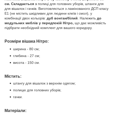
см.
Складається з
полиці для головних уборів, штанги для
для вішалок і гачків. Виготовляється з ламінованого ДСП класу
Е1 (не містить шкідливих для людини клеїв і смол), у
комбінації двох кольорів:
дуб вонтан/білий
. Належить
до
модульних меблів у передпокій Нітро,
що дає можливість
підібрати необхідний комплект для вашого коридору.
Розміри вішака Нітро:
ширина - 80 см;
глибина - 27 см;
висота - 150 см.
Містить:
штангу для вішалок з верхнім одягом;
полицю для головних уборів;
гачки.
Матеріали: