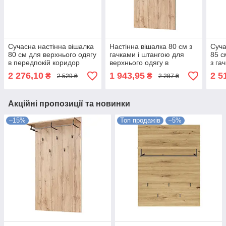
Сучасна настінна вішалка
Настінна вішалка 80 см з
Суча
80 см для верхнього одягу
гачками і штангою для
85 с
в передпокій коридор
верхнього одягу в
з га
Луна Миро-Марк дуб
передпокій коридор ДСП
пере
2 276,10
1 943,95
2 5
₴
₴
2 529 ₴
2 287 ₴
крафт
Мортіз Мебель Сервіс
Моні
Акційні пропозиції та новинки
–15%
Топ продажів
–5%