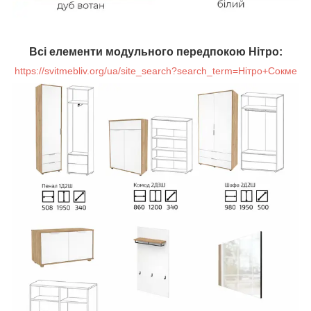
Всі елементи модульного передпокою Нітро:
https://svitmebliv.org/ua/site_search?search_term=Нітро+Сокме