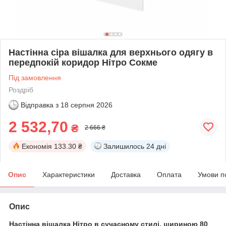
Настінна сіра вішалка для верхнього одягу в
передпокій коридор Нітро Сокме
Під замовлення
Роздріб
Відправка з
18 серпня 2026
2 532,70
₴
2 666 ₴
Економія
133.30 ₴
Залишилось
24 дні
Опис
Характеристики
Доставка
Оплата
Умови п
Опис
Настінна вішалка Нітро в сучасному стилі, шириною 80