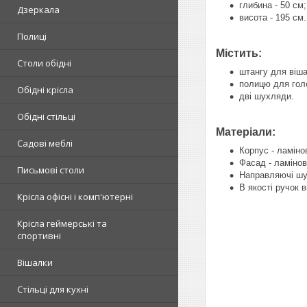
глибина - 50 см;
Дзеркала
висота - 195 см.
Полиці
Містить:
Столи обідні
штангу для віша
полицю для голо
Обідні крісла
дві шухляди.
Обідні стільці
Матеріали:
Садові меблі
Корпус - ламін
Фасад - ламіно
Письмові столи
Направляючі шух
В якості ручок
Крісла офісні і комп'ютерні
Крісла геймерські та
спортивні
Вішалки
Стільці для кухні