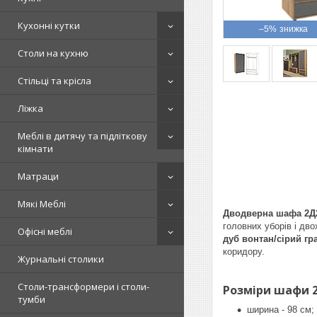
Кухонні кутки
–5%
Столи на кухню
Стільці та крісла
Ліжка
Меблі в дитячу та підліткову
кімнати
Матраци
Мякі Меблі
Дводверна шафа 2Д2
головних уборів і дв
Офісні меблі
дуб вонтан/сірий гр
коридору.
Журнальні столики
Столи-трансформери і столи-
Розміри шафи 
тумби
ширина - 98 см;