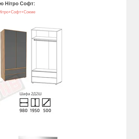
ю Нітро Софт:
rm=Нітро+Софт+Сокме