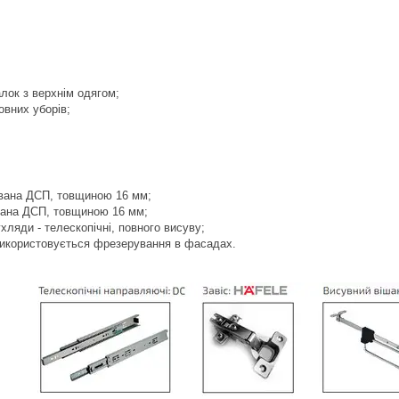
лок з верхнім одягом;
вних уборів;
ована ДСП, товщиною 16 мм;
вана ДСП, товщиною 16 мм;
ляди - телескопічні, повного висуву;
 використовується фрезерування в фасадах.