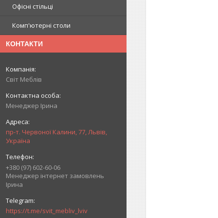
Офісні стільці
Комп'ютерні столи
КОНТАКТИ
Світ Меблів
Менеджер Ірина
пр-т. Червоної Калини, 77, Львів,
Україна
+380 (97) 602-60-06
Менеджер інтернет замовлень
Ірина
https://t.me/svit_mebliv_lviv