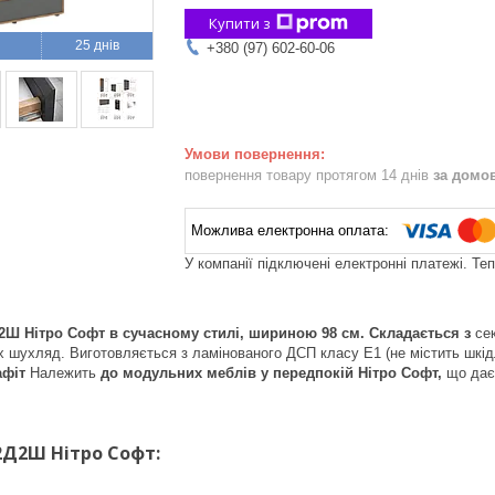
Купити з
25 днів
+380 (97) 602-60-06
повернення товару протягом 14 днів
за домо
У компанії підключені електронні платежі. Те
Ш Нітро Софт в сучасному стилі, шириною 98 см.
Складається з
сек
ох шухляд. Виготовляється з ламінованого ДСП класу Е1 (не містить шкідл
афіт
Належить
до модульних меблів у передпокій Нітро Софт,
що дає 
2Д2Ш Нітро Софт: