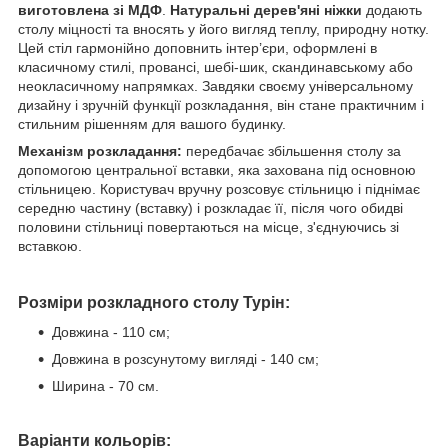
виготовлена зі МДФ
.
Натуральні дерев'яні ніжки
додають
столу міцності та вносять у його вигляд теплу, природну нотку.
Цей стіл гармонійно доповнить інтер’єри, оформлені в
класичному стилі, провансі, шебі-шик, скандинавському або
неокласичному напрямках. Завдяки своєму універсальному
дизайну і зручній функції розкладання, він стане практичним і
стильним рішенням для вашого будинку.
Механізм розкладання:
передбачає збільшення столу за
допомогою центральної вставки, яка захована під основною
стільницею. Користувач вручну розсовує стільницю і піднімає
середню частину (вставку) і розкладає її, після чого обидві
половини стільниці повертаються на місце, з'єднуючись зі
вставкою.
Розміри розкладного столу Турін:
Довжина - 110 см;
Довжина в розсунутому вигляді - 140 см;
Ширина - 70 см.
Варіанти кольорів: