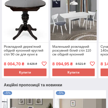
Розкладний дерев'яний
Маленький розкладний
Суча
обідній кухонний круглий
розсувний білий стіл 110
140х
стіл 90 см для кухні в
см обідній кухонний
кухо
класичному стилі Гермес
прямокутний для
кухн
венге
маленької кухні Челсі
ніжц
8 004,70
8 094,95
8 1
₴
₴
8 426 ₴
8 521 ₴
Купити
Купити
Акційні пропозиції та новинки
–5%
–5%