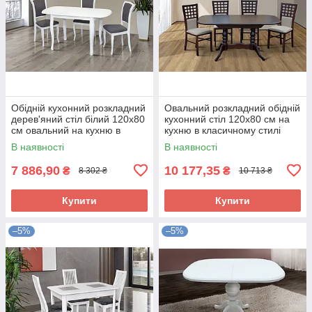
Обідній кухонний розкладний
Овальний розкладний обідній
дерев'яний стіл білий 120х80
кухонний стіл 120х80 см на
см овальний на кухню в
кухню в класичному стилі
класичному стилі Турин
Шервуд темний горіх
В наявності
В наявності
7 886,90
10 177,35
₴
₴
8 302 ₴
10 713 ₴
Купити
Купити
–5%
–5%