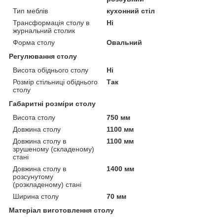
Тип меблів
кухонний стіл
Трансформація столу в
Ні
журнальний столик
Форма столу
Овальний
Регулювання столу
Висота обіднього столу
Ні
Розмір стільниці обіднього
Так
столу
Габаритні розміри столу
Висота столу
750 мм
Довжина столу
1100 мм
Довжина столу в
1100 мм
зрушеному (складеному)
стані
Довжина столу в
1400 мм
розсунутому
(розкладеному) стані
Ширина столу
70 мм
Матеріал виготовлення столу