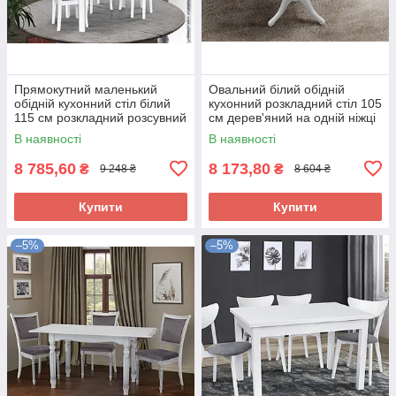
Прямокутний маленький
Овальний білий обідній
обідній кухонний стіл білий
кухонний розкладний стіл 105
115 см розкладний розсувний
см дерев'яний на одній ніжці
для маленької кухні Бостон
класика на кухню Тріумф
В наявності
В наявності
8 785,60
8 173,80
₴
₴
9 248 ₴
8 604 ₴
Купити
Купити
–5%
–5%