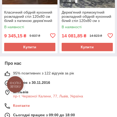
Класичний обідній кухонний
Дерев'яний прямокутний
розкладний стіл 120х80 см
розкладний обідній кухонний
білий з патиною дерев'яний
білий стіл 120х80 см з
для кухні їдальні Венеція
дерев'яними ніжками на
В наявності
В наявності
кухню Бронкс
9 345,15
14 081,85
₴
₴
9 837 ₴
14 823 ₴
Купити
Купити
Про нас
95% позитивних з 122 відгуків за рік
Працює з 30.11.2016
КНОПКА
ЗВ'ЯЗКУ
м. Львів
пр-т. Червоної Калини, 77, Львів, Україна
Контакти
Сьогодні працює з 09:00 до 18:00