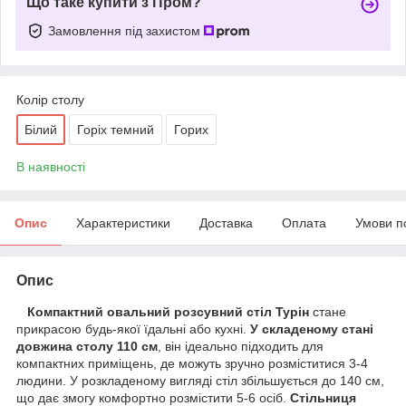
Що таке купити з Пром?
Замовлення під захистом
Колір столу
Білий
Горіх темний
Горих
В наявності
Опис
Характеристики
Доставка
Оплата
Умови п
Опис
Компактний овальний розсувний стіл Турін
стане
прикрасою будь-якої їдальні або кухні.
У складеному стані
довжина столу 110 см
, він ідеально підходить для
компактних приміщень, де можуть зручно розміститися 3-4
людини. У розкладеному вигляді стіл збільшується до 140 см,
що дає змогу комфортно розмістити 5-6 осіб.
Стільниця