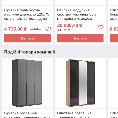
Сучасне прямокутне
Стильна модульна
Стил
настінне дзеркало 120х75
спальня комплект біла
біли
см у спальню Белладжіо
глянцева з комодом
шухл
Миро-Марк
ліжком з м'яким узголів'ям
біли
30 038,40
₴
Белладжіо Миро-Марк
кімн
4 735,80
8 8
₴
5 262 ₴
33 376 ₴
Мир
Купити
Купити
Подібні товари компанії
Сучасна розпашна
Платтяна розпашна
Сти
платтяна тридверна шафа
тридверна шафа з
чоти