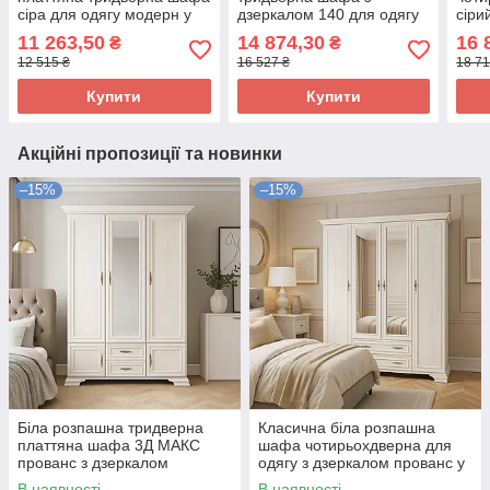
сіра для одягу модерн у
дзеркалом 140 для одягу
сіри
спальню кімнату ДСП Доні
в сучасному стилі в
штан
11 263,50
14 874,30
16 
₴
₴
Миро-Марк
спальню ДСП Луна Миро-
спал
12 515 ₴
16 527 ₴
18 71
Марк
Купити
Купити
Акційні пропозиції та новинки
–15%
–15%
Біла розпашна тридверна
Класична біла розпашна
платтяна шафа 3Д МАКС
шафа чотирьохдверна для
прованс з дзеркалом
одягу з дзеркалом прованс у
шухлядами в спальню Іріс
спальню Іріс Мебель Сервіс
В наявності
В наявності