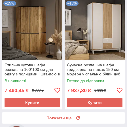
–15%
–15%
Стильна кутова шафа
Сучасна розпашна шафа
розпашна 100*100 см для
тридверна на ніжках 150 см
одягу з полицями і штангою в
модерн у спальню білий дуб
спальню ЛДСП Бруклін
сонома Глорія Мебель
В наявності
Готово до відправки
Мебель Сервіс
Сервіс
7 460,45
7 937,30
₴
₴
8 777 ₴
9 338 ₴
Купити
Купити
Показати ще