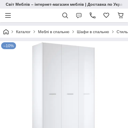
Світ Меблів – інтернет-магазин меблів | Доставка по Україн
Каталог
Меблі в спальню
Шафи в спальню
Стиль
–10%