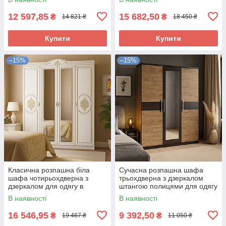
Мебель Сервіс
12 597,85
15 682,50
₴
₴
14 821 ₴
18 450 ₴
Купити
Купити
–15%
–15%
Класична розпашна біла
Сучасна розпашна шафа
шафа чотирьохдверна з
трьохдверна з дзеркалом
дзеркалом для одягу в
штангою полицями для одягу
спальню 180 см Мілан
в спальню Вероніка Мебель
В наявності
В наявності
Мебель Сервіс
Сервіс
16 546,95
9 392,50
₴
₴
19 467 ₴
11 050 ₴