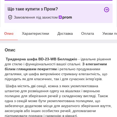
Що таке купити з Пром?
Замовлення під захистом
Опис
Характеристики
Доставка
Оплата
Умови п
Опис
Тридверна шафа BD-23-WB Белладжіо
- ідеальне рішення
для стилю і функціональності вашої спальні.
З елегантним
білим глянцевим покриттям
і ретельно продуманими
деталями, ця шафа випромінює стриману елегантність, що
підходить як для класичних, так і для сучасних інтер'єрів.
Шафа містить дві секції, кожна з яких укомплектована
штангою для розміщення одягу на вішалках і верхньою
полицею для зберігання речей у складеному вигляді. Також
одна з секцій може бути укомплектована полицями, що
забезпечує додаткове місце для акуратного зберігання взуття,
аксесуарів або інших особистих речей, допомагаючи
підтримувати порядок і гармонію в кімнаті.