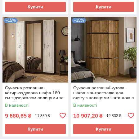
Купити
Купити
–15%
–15%
Сучасна розпашна
Сучасна розпашні кутова
чотирьохдверна шафа 160
шафа з антресоллю для
см з дзеркалом полицями та
одягу з полицями і штангою в
штангою в спальню венге
спальню Бруклін Мебель
В наявності
В наявності
Араміс Мебель Сервіс
Сервіс
9 680,65
10 907,20
₴
₴
11 389 ₴
12 832 ₴
Купити
Купити