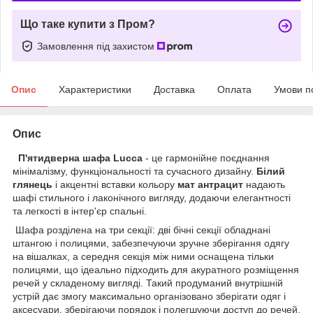
Що таке купити з Пром?
Замовлення під захистом
Опис
Характеристики
Доставка
Оплата
Умови п
Опис
П'ятидверна шафа Lucca
- це гармонійне поєднання
мінімалізму, функціональності та сучасного дизайну.
Білий
глянець
і акцентні вставки кольору
мат антрацит
надають
шафі стильного і лаконічного вигляду, додаючи елегантності
та легкості в інтер'єр спальні.
Шафа розділена на три секції: дві бічні секції обладнані
штангою і полицями, забезпечуючи зручне зберігання одягу
на вішалках, а середня секція між ними оснащена тільки
полицями, що ідеально підходить для акуратного розміщення
речей у складеному вигляді. Такий продуманий внутрішній
устрій дає змогу максимально організовано зберігати одяг і
аксесуари, зберігаючи порядок і полегшуючи доступ до речей.