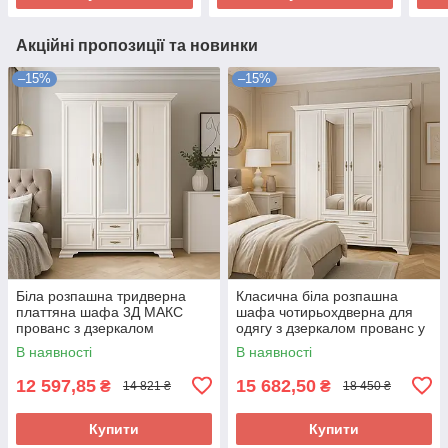
Акційні пропозиції та новинки
–15%
–15%
Біла розпашна тридверна
Класична біла розпашна
платтяна шафа 3Д МАКС
шафа чотирьохдверна для
прованс з дзеркалом
одягу з дзеркалом прованс у
шухлядами в спальню Іріс
спальню Іріс Мебель Сервіс
В наявності
В наявності
Мебель Сервіс
12 597,85
15 682,50
₴
₴
14 821 ₴
18 450 ₴
Купити
Купити