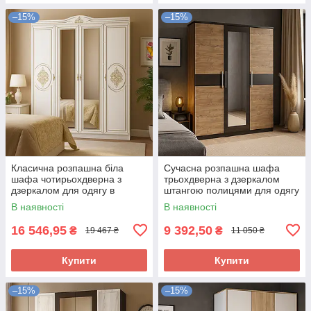
–15%
–15%
Класична розпашна біла
Сучасна розпашна шафа
шафа чотирьохдверна з
трьохдверна з дзеркалом
дзеркалом для одягу в
штангою полицями для одягу
спальню 180 см Мілан
в спальню Вероніка Мебель
В наявності
В наявності
Мебель Сервіс
Сервіс
16 546,95
9 392,50
₴
₴
19 467 ₴
11 050 ₴
Купити
Купити
–15%
–15%