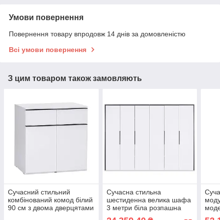
Умови повернення
Повернення товару впродовж 14 днів за домовленістю
Всі умови повернення
З цим товаром також замовляють
Сучасний стильний
Сучасна стильна
Суча
комбінований комод білий
шестиденна велика шафа
моду
90 см з двома дверцятами
3 метри біла розпашна
мод
і шухлядами в спальню
для одягу в спальню
комо