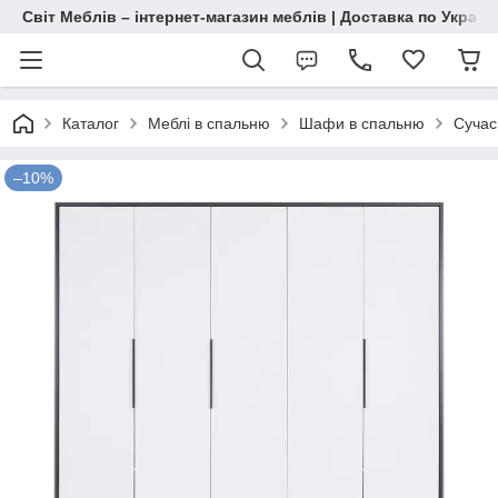
Світ Меблів – інтернет-магазин меблів | Доставка по Україн
Каталог
Меблі в спальню
Шафи в спальню
Сучас
–10%