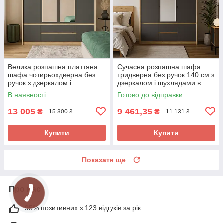
Велика розпашна платтяна
Сучасна розпашна шафа
шафа чотирьохдверна без
тридверна без ручок 140 см з
ручок з дзеркалом і
дзеркалом і шухлядами в
шухлядами в спальню
спальню Домініка Мебель
В наявності
Готово до відправки
Домініка Мебель Сервіс
Сервіс
13 005
9 461,35
₴
₴
15 300 ₴
11 131 ₴
Купити
Купити
Показати ще
Про нас
95% позитивних з 123 відгуків за рік