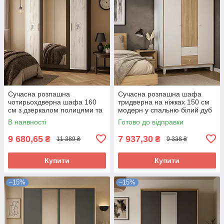
Сучасна розпашна
Сучасна розпашна шафа
чотирьохдверна шафа 160
тридверна на ніжках 150 см
см з дзеркалом полицями та
модерн у спальню білий дуб
штангою в спальню венге
сонома Глорія Мебель
В наявності
Готово до відправки
Араміс Мебель Сервіс
Сервіс
9 680,65
7 937,30
₴
₴
11 389 ₴
9 338 ₴
Купити
Купити
–15%
–15%