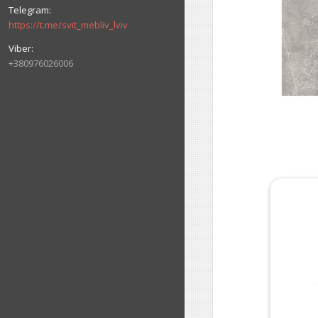
https://t.me/svit_mebliv_lviv
+380976026006