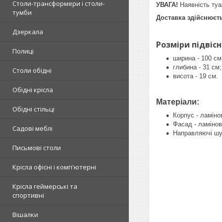
Столи-трансформери і столи-
УВАГА!
Наявність туа
тумби
Доставка здійснюєт
Дзеркала
Розміри підвіс
Полиці
ширина - 100 см
глибина - 31 см;
Столи обідні
висота - 19 см.
Обідні крісла
Матеріали:
Обідні стільці
Корпус - ламін
Фасад - ламіно
Садові меблі
Направляючі шух
Письмові столи
Крісла офісні і комп'ютерні
Крісла геймерські та
спортивні
Вішалки