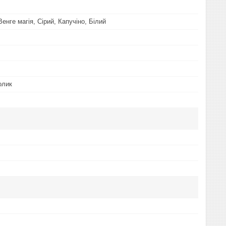
енге магія, Сірий, Капучіно, Білий
олик