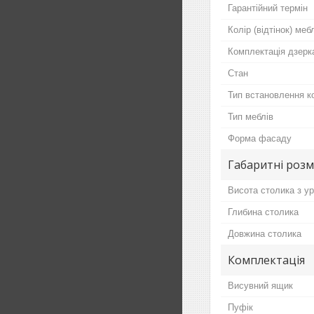
Гарантійний термін
Колір (відтінок) меб
Комплектація дзер
Стан
Тип встановлення к
Тип меблів
Форма фасаду
Габаритні розм
Висота столика з у
Глибина столика
Довжина столика
Комплектація
Висувний ящик
Пуфік