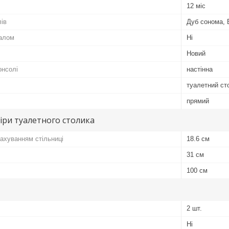
12 міс
лів
Дуб сонома, В
калом
Ні
Новий
онсолі
настінна
туалетний ст
прямий
іри туалетного столика
рахуванням стільниці
18.6 см
31 см
100 см
2 шт.
Ні