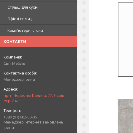
Стільці для кухні
Офісні стільці
Комп'ютерні столи
КОНТАКТИ
Світ Меблів
Менеджер Ірина
пр-т. Червоної Калини, 77, Львів,
Україна
+380 (97) 602-60-06
Менеджер інтернет замовлень
Ірина