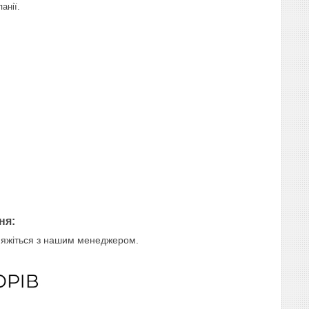
анії.
ня:
в'яжіться з нашим менеджером.