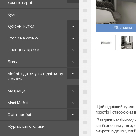
комп'ютерні
Кухні
Кухонні кутки
–7%
Столи на кухню
Стільці та крісла
Ліжка
Меблі в дитячу та підліткову
кімнати
Матраци
Мякі Меблі
Цей підвісний туалет
простір і створюючи 
Офісні меблі
Завдяки настінному к
він безпечний для зд
Журнальні столики
вибрати відтінок, як