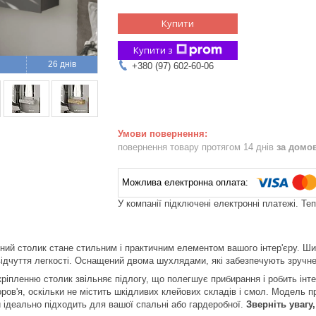
Купити
Купити з
26 днів
+380 (97) 602-60-06
повернення товару протягом 14 днів
за домо
У компанії підключені електронні платежі. Те
ний столик стане стильним і практичним елементом вашого інтер'єру. Ши
відчуття легкості. Оснащений двома шухлядами, які забезпечують зручне
ріпленню столик звільняє підлогу, що полегшує прибирання і робить інт
оров'я, оскільки не містить шкідливих клейових складів і смол. Модель п
ий ідеально підходить для вашої спальні або гардеробної.
Зверніть увагу