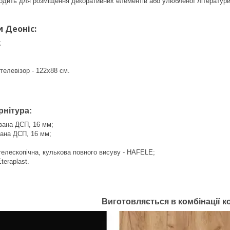
одить для розміщення декоративних елементів або улюбленої літератури
и Деоніс:
;
 телевізор - 122х88 см.
рнітура:
вана ДСП, 16 мм;
вана ДСП, 16 мм;
елескопічна, кулькова повного висуву - HAFELE;
teraplast.
Виготовляється в комбінації к