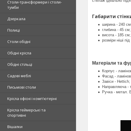
стелаж ідеально підх
Столи-трансформери і столи-
тумби
Габарити стінк
Дзеркала
ширина - 240 см
глибина - 45 см;
Полиці
висота - 185 см;
розміри ніші під
Столи обідні
Обідні крісла
Матеріали та фу
Обідні стільці
Корпус - ламіно
Садові меблі
Фасад - ламіно
Завіси - Hettich;
Направляюча - т
Письмові столи
Ручка - метал. E
Крісла офісні і комп'ютерні
Крісла геймерські та
спортивні
Вішалки