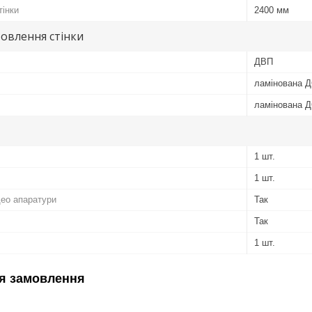
тінки
2400 мм
овлення стінки
ДВП
ламінована 
ламінована 
1 шт.
1 шт.
део апаратури
Так
Так
1 шт.
я замовлення