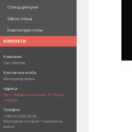
Стільці для кухні
Офісні стільці
Комп'ютерні столи
КОНТАКТИ
Світ Меблів
Менеджер Ірина
пр-т. Червоної Калини, 77, Львів,
Україна
+380 (97) 602-60-06
Менеджер інтернет замовлень
Ірина