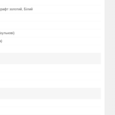
крафт золотий, Білий
(кулькові)
а)