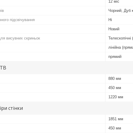
12 міс
лів
Чорний, Дуб 
вного підсвічування
Ні
Новий
ля висувних скриньок
Телескопічні 
лінійна (прям
прямий
 ТВ
880 мм
450 мм
1220 мм
іри стінки
1851 мм
450 мм