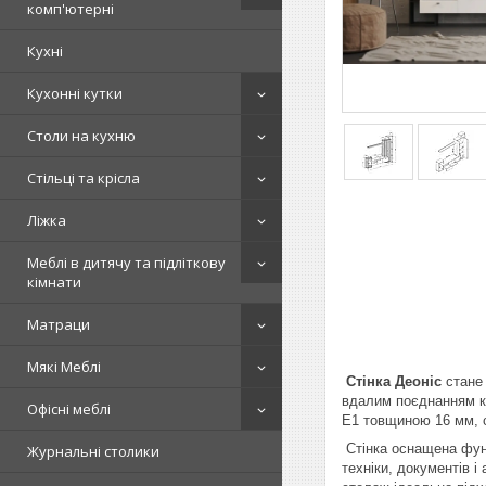
комп'ютерні
Кухні
Кухонні кутки
Столи на кухню
Стільці та крісла
Ліжка
Меблі в дитячу та підліткову
кімнати
Матраци
Мякі Меблі
Стінка Деоніс
стане 
вдалим поєднанням ко
Офісні меблі
E1 товщиною 16 мм, с
Стінка оснащена функ
Журнальні столики
техніки, документів і