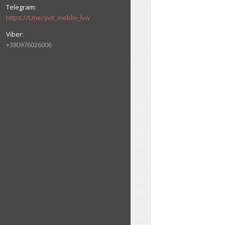
https://t.me/svit_mebliv_lviv
+380976026006