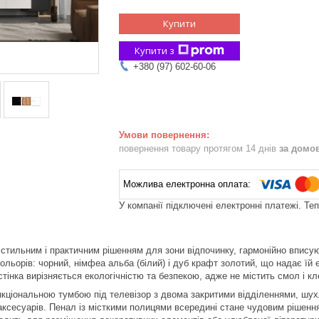
Купити
Купити з
+380 (97) 602-60-06
повернення товару протягом 14 днів
за домо
У компанії підключені електронні платежі. Те
стильним і практичним рішенням для зони відпочинку, гармонійно вписую
льорів: чорний, німфеа альба (білий) і дуб крафт золотий, що надає їй 
тінка вирізняється екологічністю та безпекою, адже не містить смол і к
ціональною тумбою під телевізор з двома закритими відділеннями, шух
 аксесуарів. Пенал із місткими полицями всередині стане чудовим рішення