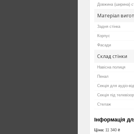
Довжина (ширина) с
Матеріал вигот
Задня стінка
Корпус
Фасади
Склад стінки
Навісна полиця
Пенал
Секція для аудіо-ві
Секція під телевізор
Стелаж
Інформація дл
Ціна:
11 340 ₴