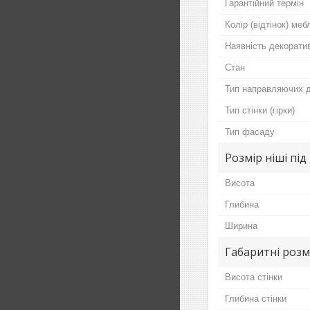
Гарантійний термін
Колір (відтінок) меб
Наявність декорати
Стан
Тип направляючих д
Тип стінки (гірки)
Тип фасаду
Розмір ніші під
Висота
Глибина
Ширина
Габаритні розм
Висота стінки
Глибина стінки