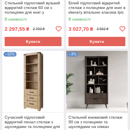
Стильний підлоговий вузький
Білий підлоговий відкритий
відкритий стелаж 60 см з
стелаж з полицями для книг в
полицями для книг у
кімнату вітальню класика Іріс
вітальню зал ЛДСП Бруклін
Мебель Сервіс
В наявності
В наявності
Мебель Сервіс
2 297,55
3 027,70
₴
₴
2 703 ₴
3 562 ₴
Купити
Купити
–15%
–3%
Сучасний підлоговий
Стильний книжковий стелаж
відкритий пенал стелаж з
90 см з полицями та
шухлядами та полицями для
шухлядами на ніжках