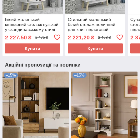
Білий маленький
Стильний маленький
Суча
книжковий стелаж вузький
білий стелаж поличний
стел
у скандинавському стилі
для книг підлоговий
підл
для дому у вітальню
відкритий у кімнату
дому
2 227,50
2 221,20
2 3
₴
₴
2 475 ₴
2 468 ₴
кімнату 54 см ДСП
вітальню 73 см
FLA
FLASHNIKA W4
FLASHNIKA W3
Купити
Купити
Акційні пропозиції та новинки
–15%
–15%