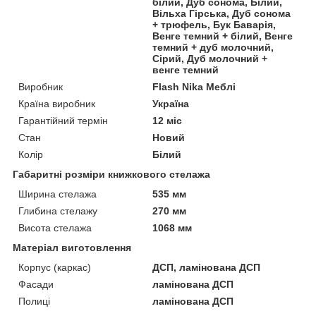
білий, Дуб сонома, Білий,
Вільха Гірська, Дуб сонома
+ трюфель, Бук Баварія,
Венге темний + білий, Венге
темний + дуб молочний,
Сірий, Дуб молочний +
венге темний
Виробник
Flash Nika Меблі
Країна виробник
Україна
Гарантійний термін
12 міс
Стан
Новий
Колір
Білий
Габаритні розміри книжкового стелажа
Ширина стелажа
535 мм
Глибина стелажу
270 мм
Висота стелажа
1068 мм
Матеріал виготовлення
Корпус (каркас)
ДСП, ламінована ДСП
Фасади
ламінована ДСП
Полиці
ламінована ДСП