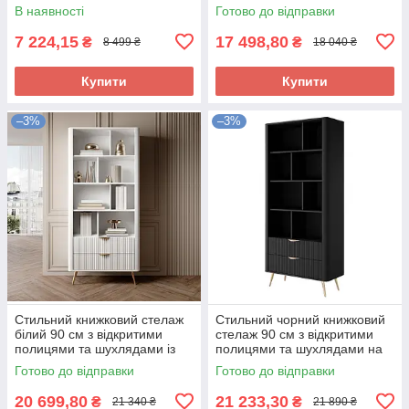
книг у вітальню зал Мортіз
відкритий у сучасному стилі у
В наявності
Готово до відправки
Мебель Сервіс
вітальню Veris Perfect Home
7 224,15
17 498,80
₴
₴
8 499 ₴
18 040 ₴
Купити
Купити
–3%
–3%
Стильний книжковий стелаж
Стильний чорний книжковий
білий 90 см з відкритими
стелаж 90 см з відкритими
полицями та шухлядами із
полицями та шухлядами на
золотими ніжками в кімнату
золотих ніжках у кімнату
Готово до відправки
Готово до відправки
вітальню Lante Perfect Home
вітальню Lante Perfect Home
20 699,80
21 233,30
₴
₴
21 340 ₴
21 890 ₴