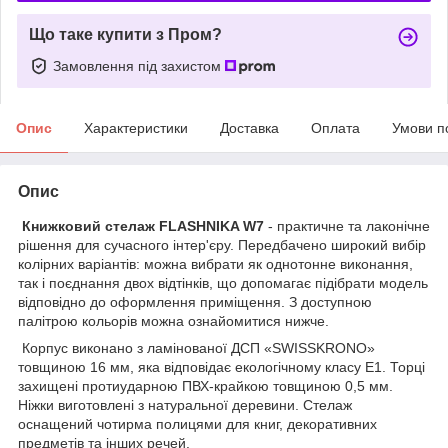
Що таке купити з Пром?
Замовлення під захистом
Опис
Характеристики
Доставка
Оплата
Умови п
Опис
Книжковий стелаж FLASHNIKA W7
- практичне та лаконічне
рішення для сучасного інтер'єру. Передбачено широкий вибір
колірних варіантів: можна вибрати як однотонне виконання,
так і поєднання двох відтінків, що допомагає підібрати модель
відповідно до оформлення приміщення. З доступною
палітрою кольорів можна ознайомитися нижче.
Корпус виконано з ламінованої ДСП «SWISSKRONO»
товщиною 16 мм, яка відповідає екологічному класу Е1. Торці
захищені протиударною ПВХ-крайкою товщиною 0,5 мм.
Ніжки виготовлені з натуральної деревини. Стелаж
оснащений чотирма полицями для книг, декоративних
предметів та інших речей.