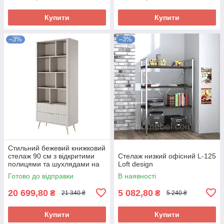
Купити
Купити
–3%
–3%
Стильний бежевий книжковий
стелаж 90 см з відкритими
Стелаж низкий офісний L-125
полицями та шухлядами на
Loft design
золотих ніжках у кімнату
Готово до відправки
В наявності
вітальню Lante Perfect Home
20 699,80
5 082,80
₴
₴
21 340 ₴
5 240 ₴
Купити
Купити