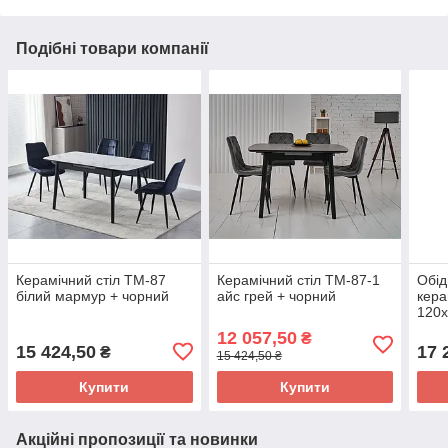
Подібні товари компанії
Керамічний стіл TM-87
Керамічний стіл TM-87-1
Обід
білий мармур + чорний
айс грей + чорний
кера
120х
розс
12 057,50
₴
для 
15 424,50
17 
₴
15 424,50 ₴
мар
Купити
Купити
Акційні пропозиції та новинки