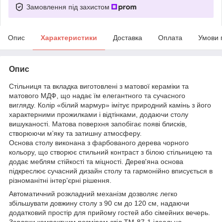
Замовлення під захистом
Опис
Характеристики
Доставка
Оплата
Умови 
Опис
Стільниця та вкладка виготовлені з матової кераміки та
матового МДФ, що надає їм елегантного та сучасного
вигляду. Колір «білий мармур» імітує природний камінь з його
характерними прожилками і відтінками, додаючи столу
вишуканості. Матова поверхня запобігає появі блисків,
створюючи м’яку та затишну атмосферу.
Основа столу виконана з фарбованого дерева чорного
кольору, що створює стильний контраст з білою стільницею та
додає меблям стійкості та міцності. Дерев'яна основа
підкреслює сучасний дизайн столу та гармонійно вписується в
різноманітні інтер'єрні рішення.
Автоматичний розкладний механізм дозволяє легко
збільшувати довжину столу з 90 см до 120 см, надаючи
додатковий простір для прийому гостей або сімейних вечерь.
Завдяки компактним розмірам стіл TM-87-1 ідеально