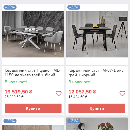
–25%
–22%
Керамічний стіл Тіціано TML-
Керамічний стіл TM-87-1 айс
1150 делікато грей + білий
грей + чорний
В наявності
В наявності
19 519,50
12 057,50
₴
₴
25 889,50 ₴
15 424,50 ₴
Купити
Купити
–22%
–21%