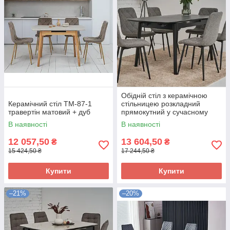
Обідній стіл з керамічною
Керамічний стіл TM-87-1
стільницею розкладний
травертін матовий + дуб
прямокутний у сучасному
стилі для кухні вітальні TM-76
В наявності
В наявності
петра грей+чорний
12 057,50
13 604,50
₴
₴
15 424,50 ₴
17 244,50 ₴
Купити
Купити
–21%
–20%