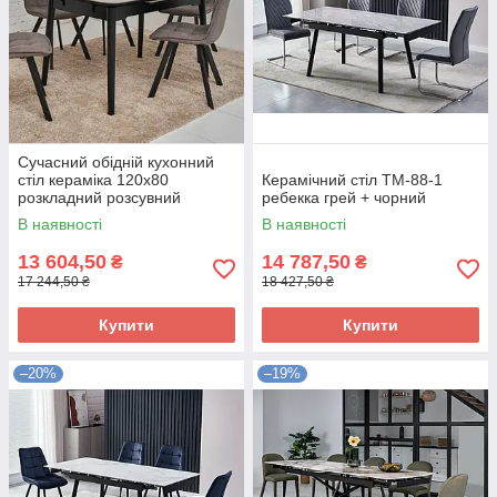
Сучасний обідній кухонний
стіл кераміка 120х80
Керамічний стіл TM-88-1
розкладний розсувний
ребекка грей + чорний
прямокутний для кухні TM-76
В наявності
В наявності
калакатта мармур + чорний
13 604,50
14 787,50
₴
₴
17 244,50 ₴
18 427,50 ₴
Купити
Купити
–20%
–19%