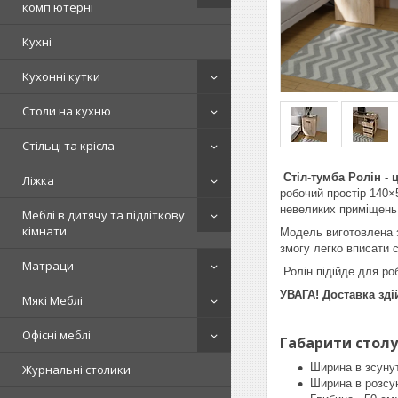
комп'ютерні
Кухні
Кухонні кутки
Столи на кухню
Стільці та крісла
Стіл-тумба Ролін -
Ліжка
робочий простір 140×
невеликих приміщень
Меблі в дитячу та підліткову
кімнати
Модель виготовлена 
змогу легко вписати с
Матраци
Ролін підійде для ро
УВАГА! Доставка зд
Мякі Меблі
Офісні меблі
Габарити столу
Ширина в зсунут
Журнальні столики
Ширина в розсун