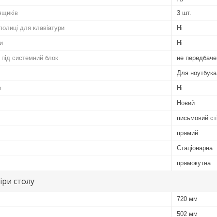
ящиків
3 шт.
полиці для клавіатури
Ні
и
Ні
 під системний блок
не передбаче
Для ноутбука
и
Ні
Новий
письмовий ст
прямий
Стаціонарна
прямокутна
іри столу
720 мм
502 мм