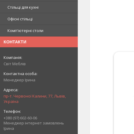
Стільці для кухні
Офісні стільці
Комп'ютерні столи
КОНТАКТИ
Світ Меблів
Менеджер Ірина
пр-т. Червоної Калини, 77, Львів,
Україна
+380 (97) 602-60-06
Менеджер інтернет замовлень
Ірина