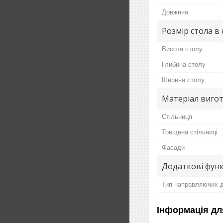
Довжина
Розмір стола в
Висота столу
Глибина столу
Ширина столу
Матеріал вигот
Стільниця
Товщина стільниці
Фасади
Додаткові функ
Тип направляючих д
Інформація дл