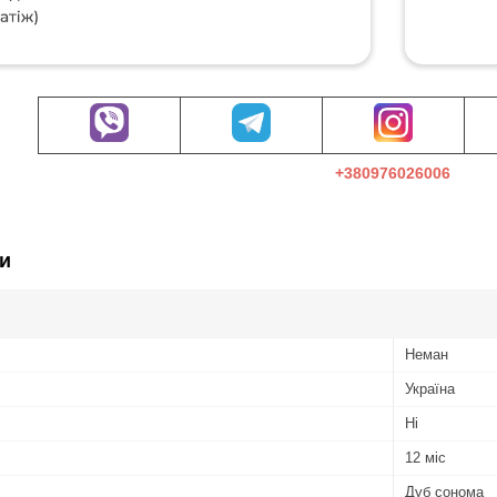
+380976026006
и
Неман
Україна
Ні
12 міс
Дуб сонома