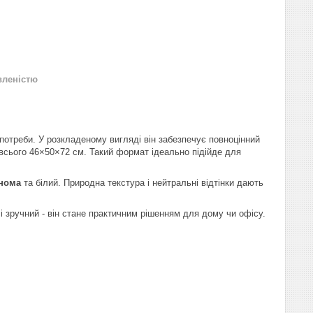
вленістю
 потреби. У розкладеному вигляді він забезпечує повноцінний
всього 46×50×72 см. Такий формат ідеально підійде для
нома
та білий. Природна текстура і нейтральні відтінки дають
і зручний - він стане практичним рішенням для дому чи офісу.