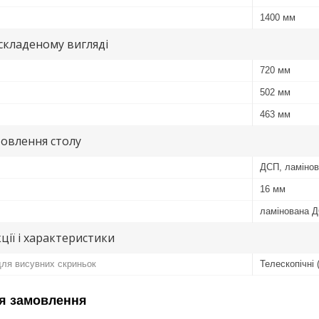
1400 мм
 складеному вигляді
720 мм
502 мм
463 мм
овлення столу
ДСП, ламіно
16 мм
ламінована 
ції і характеристики
ля висувних скриньок
Телескопічні 
я замовлення