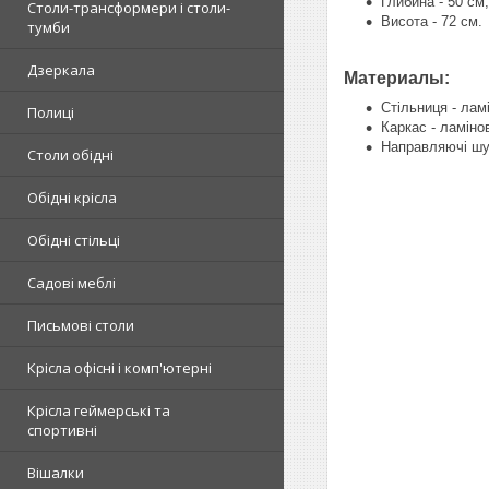
Глибина - 50 см;
Столи-трансформери і столи-
Висота - 72 см.
тумби
Дзеркала
Материалы:
Стільниця - ла
Полиці
Каркас - ламін
Направляючі шух
Столи обідні
Обідні крісла
Обідні стільці
Садові меблі
Письмові столи
Крісла офісні і комп'ютерні
Крісла геймерські та
спортивні
Вішалки