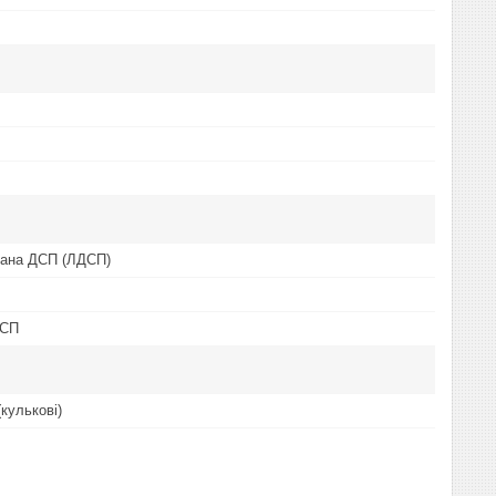
вана ДСП (ЛДСП)
ДСП
(кулькові)