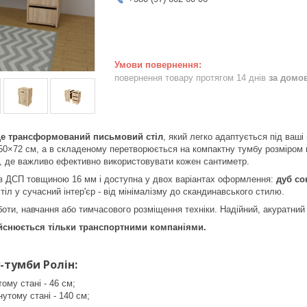
повернення товару протягом 14 днів
за домо
 це трансформований письмовий стіл
, який легко адаптується під ваші
50×72 см, а в складеному перетворюється на компактну тумбу розміром 
, де важливо ефективно використовувати кожен сантиметр.
з ДСП товщиною 16 мм і доступна у двох варіантах оформлення:
дуб со
тіл у сучасний інтер'єр - від мінімалізму до скандинавського стилю.
боти, навчання або тимчасового розміщення техніки. Надійний, акуратний 
ійснюється тільки транспортними компаніями.
-тумби Ролін:
ому стані - 46 см;
утому стані - 140 см;