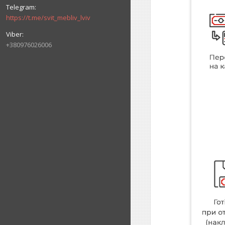
https://t.me/svit_mebliv_lviv
+380976026006