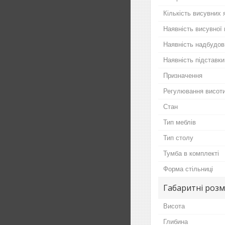
Кількість висувних 
Наявність висувної 
Наявність надбудов
Наявність підставки
Призначення
Регулювання висот
Стан
Тип меблів
Тип столу
Тумба в комплекті
Форма стільниці
Габаритні розм
Висота
Глибина