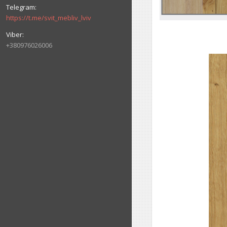
https://t.me/svit_mebliv_lviv
+380976026006