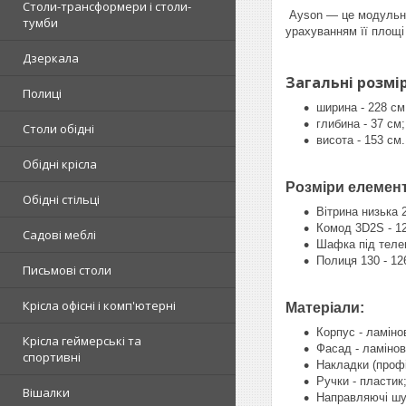
Столи-трансформери і столи-
Ayson — це модульна 
тумби
урахуванням її площі
Дзеркала
Загальні розмір
Полиці
ширина - 228 см
глибина - 37 см;
Столи обідні
висота - 153 см.
Обідні крісла
Розміри елемент
Обідні стільці
Вітрина низька 
Комод 3D2S - 12
Садові меблі
Шафка під телев
Полиця 130 - 12
Письмові столи
Крісла офісні і комп'ютерні
Матеріали:
Корпус - ламін
Крісла геймерські та
Фасад - ламіно
спортивні
Накладки (проф
Ручки - пластик
Вішалки
Направляючі шух