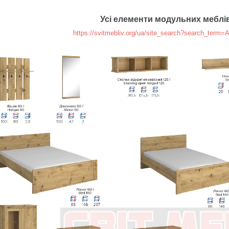
Усі елементи модульних меблі
https://svitmebliv.org/ua/site_search?search_ter