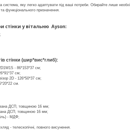
система, яку легко адаптувати під ваші потреби. Обирайте лише необхід
 та функціонального призначення.
и стінки у вітальню Ayson:
;
ів стінки (шир*вис*глиб):
2D1W1S - 86*153*37 см;
6*91*37 см;
ізор 2D - 126*50*37 см;
6*20*22 см.
ована ДСП, товщиною 16 мм;
вана ДСП, товщиною 16 мм;
іль) - МДФ;
;
ляд - телескопічні, повного висунення.