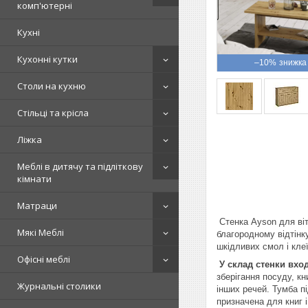
комп'ютерні
Кухні
Кухонні кутки
–10%
Столи на кухню
Стільці та крісла
Ліжка
Меблі в дитячу та підліткову
кімнати
Матраци
Стенка Ayson для віт
Мякі Меблі
благородному відтінк
шкідливих смол і клеї
Офісні меблі
У склад стенки вхо
зберігання посуду, к
Журнальні столики
інших речей. Тумба п
призначена для книг і