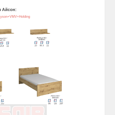
в Айсон:
m=Ayson+VMV+Holding