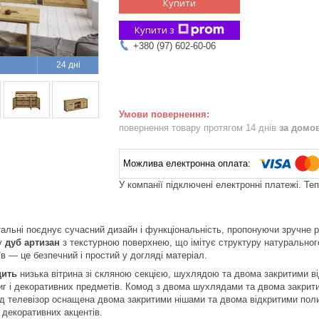
Купити
Купити з
+380 (97) 602-60-06
24 дні
повернення товару протягом 14 днів
за домо
У компанії підключені електронні платежі. Те
альні поєднує сучасний дизайн і функціональність, пропонуючи зручне 
у
дуб артизан
з текстурною поверхнею, що імітує структуру натуральног
в — це безпечний і простий у догляді матеріал.
дить
низька вітрина зі скляною секцією, шухлядою та двома закритими 
ниг і декоративних предметів. Комод з двома шухлядами та двома закрит
ід телевізор оснащена двома закритими нішами та двома відкритими поли
 декоративних акцентів.