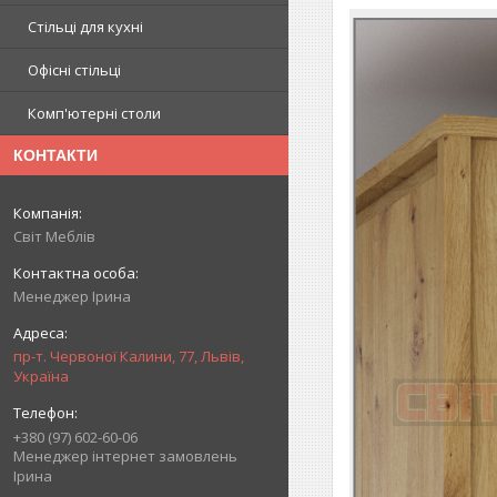
Стільці для кухні
Офісні стільці
Комп'ютерні столи
КОНТАКТИ
Світ Меблів
Менеджер Ірина
пр-т. Червоної Калини, 77, Львів,
Україна
+380 (97) 602-60-06
Менеджер інтернет замовлень
Ірина