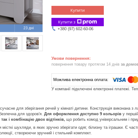
Купити
Купити з
23 дні
+380 (97) 602-60-06
повернення товару протягом 14 днів
за домо
У компанії підключені електронні платежі. Те
 сучасне для зберігання речей у кімнаті дитини. Конструкція виконана з
 безпечна для здоров'я.
Для оформлення доступно 9 кольорів
у першій
так і комбінацію двох відтінків,
що робить комод універсальним і прида
місткі шухляди, в яких зручно зберігати одяг, білизну та іграшки. Є ча
лекції, створюючи зручний і стильний комплект.