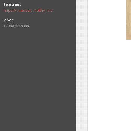
https://t.me/svit_mebliv_lviv
+380976026006