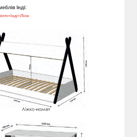
еблів Інді:
_term=Інді+Ліон