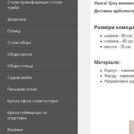
Столи-трансформери і столи-
Увага!
Ціну вказано
тумби
Доставка здійснюєт
Дзеркала
Розміри комода 
Полиці
ширина - 80 см;
глибина - 40 см;
Столи обідні
висота - 76 см.
Обідні крісла
Матеріали:
Обідні стільці
Корпус - ламін
Фасад - ламіно
Садові меблі
Направляючі шух
Письмові столи
Крісла офісні і комп'ютерні
Крісла геймерські та
спортивні
Вішалки