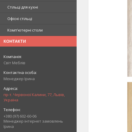
Стільці для кухні
Офісні стільці
Комп'ютерні столи
КОНТАКТИ
Світ Меблів
Менеджер Ірина
пр-т. Червоної Калини, 77, Львів,
Україна
+380 (97) 602-60-06
Менеджер інтернет замовлень
Ірина