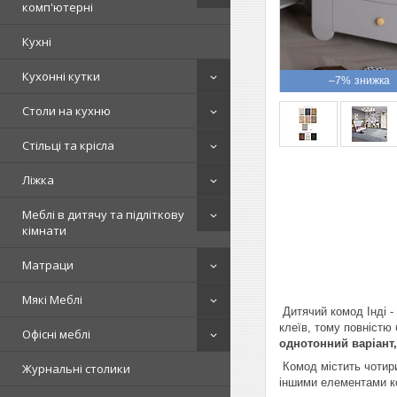
комп'ютерні
Кухні
Кухонні кутки
–7%
Столи на кухню
Стільці та крісла
Ліжка
Меблі в дитячу та підліткову
кімнати
Матраци
Мякі Меблі
Дитячий комод Інді -
клеїв, тому повністю
Офісні меблі
однотонний варіант, 
Комод містить чотири 
Журнальні столики
іншими елементами ко