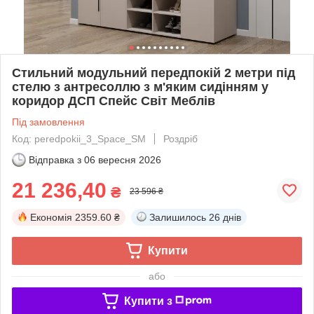
Стильний модульний передпокій 2 метри під
стелю з антресоллю з м'яким сидінням у
коридор ДСП Спейс Світ Меблів
Під замовлення
Код: peredpokii_3_Space_SM
Роздріб
Відправка з
06 вересня 2026
21 236,40
₴
23 596 ₴
Економія
2359.60 ₴
Залишилось
26 днів
Купити
або
Купити з