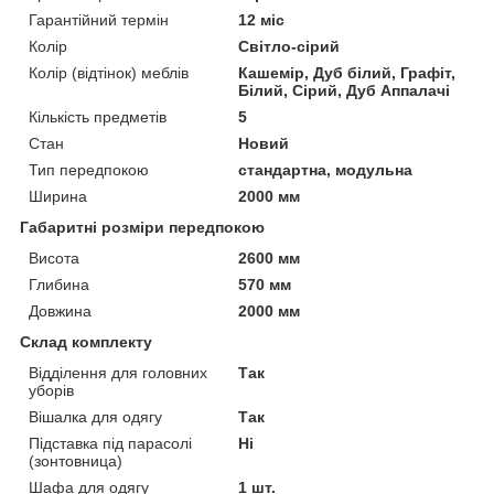
Гарантійний термін
12 міс
Колір
Світло-сірий
Колір (відтінок) меблів
Кашемір, Дуб білий, Графіт,
Білий, Сірий, Дуб Аппалачі
Кількість предметів
5
Стан
Новий
Тип передпокою
стандартна, модульна
Ширина
2000 мм
Габаритні розміри передпокою
Висота
2600 мм
Глибина
570 мм
Довжина
2000 мм
Склад комплекту
Відділення для головних
Так
уборів
Вішалка для одягу
Так
Підставка під парасолі
Ні
(зонтовница)
Шафа для одягу
1 шт.