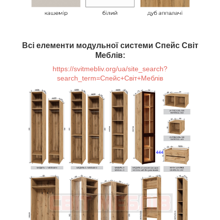
Всі елементи модульної системи Спейс Світ
Меблів:
https://svitmebliv.org/ua/site_search?
search_term=Спейс+Світ+Меблів