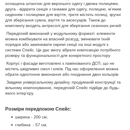
оснащена штангою для верхнього одягу і двома полицями,
друга - відкрита секція з гачками для одягу, полицею, м'яким
сидінням і полицями для взуття, третя містить полиці, зручні
для зберігання сумок, взуття та аксесуарів. Також до
комплекту входять антресолі для зберігання сезонних речей.
Передпокій виконаний у модульному форматі: елементи
можна комбінувати на власний розсуд, змінювати їхній
порядок або замінювати окремі секції на інші модулі з
системи Спейс. Це дає змогу зібрати композицію потрібного
розміру та функціональності для конкретного простору.
Корпус і фасади виготовлені з ламінованого ДСП, що не
містить шкідливих смол і клеїв. Під час оформлення можна
обрати однотонне виконання або поєднання двох кольорів.
Завдяки універсальному дизайну, продуманій конструкції та
вільному компонуванню, передпокій Спейс підійде до будь-
якого інтер’єру.
Розміри передпокою Спейс:
ширина - 200 см;
глибина - 57 см;