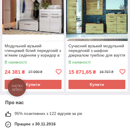
Модульний вузький
Сучасний вузький модульний
глянцевий білий передпокій з
передпокій з шафою
м'яким сидінням у коридор в
дзеркалом тумбою для взуття
сучасному стилі Аманда
в довгий коридор Фокус
В наявності
В наявності
Міро-Марк
Сокме 235 см
24 381
15 871,65
₴
₴
27 090 ₴
16 707 ₴
Купити
Купити
КНОПКА
ЗВ'ЯЗКУ
Про нас
95% позитивних з 122 відгуків за рік
Працює з 30.11.2016