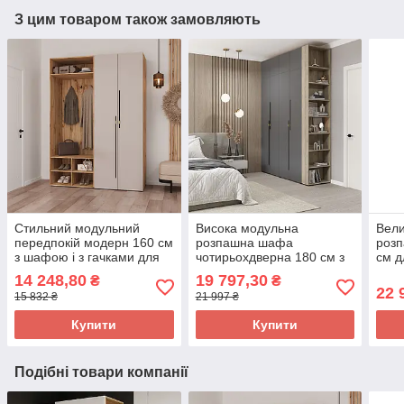
З цим товаром також замовляють
Стильний модульний
Висока модульна
Вели
передпокій модерн 160 см
розпашна шафа
розп
з шафою і з гачками для
чотирьохдверна 180 см з
см д
одягу в коридор ДСП
антресоллю полицями та
стил
14 248,80
19 797,30
₴
₴
Спейс Світ Меблів
штангою в спальню Спейс
Спей
22 
15 832 ₴
21 997 ₴
Світ Меблів
Купити
Купити
Подібні товари компанії