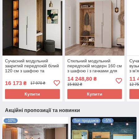
Сучасний модульний
Стильний модульний
Суч
закритий передпокій білий
передпокій модерн 160 см
вузь
120 см з шафою та
з шафою і з гачками для
з м'
дзеркалом у коридор ДСП
одягу в коридор ДСП
шаф
14 248,80
11 
₴
Спейс Світ Меблів
Спейс Світ Меблів
Світ
16 173
₴
17 970 ₴
15 832 ₴
12 75
Купити
Купити
Акційні пропозиції та новинки
–10%
Топ продажів
–5%