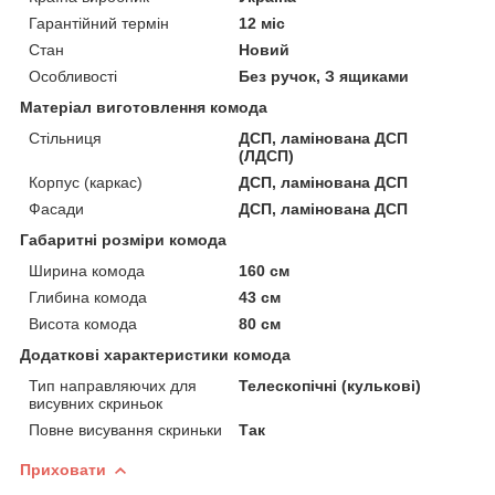
Гарантійний термін
12 міс
Стан
Новий
Особливості
Без ручок, З ящиками
Матеріал виготовлення комода
Стільниця
ДСП, ламінована ДСП
(ЛДСП)
Корпус (каркас)
ДСП, ламінована ДСП
Фасади
ДСП, ламінована ДСП
Габаритні розміри комода
Ширина комода
160 см
Глибина комода
43 см
Висота комода
80 см
Додаткові характеристики комода
Тип направляючих для
Телескопічні (кулькові)
висувних скриньок
Повне висування скриньки
Так
Приховати