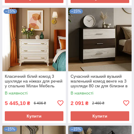
–15%
–15%
Класичний білий комод 3
Сучасний низький вузький
шухляди на ніжках для речей
маленький комод венге на 3
у спальню Мілан Мебель
шухляди 80 см для білизни в
Сервіс
спальню ДСП Араміс Мебель
В наявності
В наявності
Сервіс
5 445,10
2 091
₴
₴
6 406 ₴
2 460 ₴
Купити
Купити
–15%
–15%