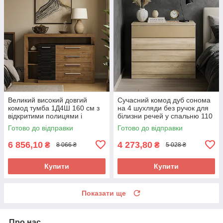
Великий високий довгий
Сучасний комод дуб сонома
комод тумба 1Д4Ш 160 см з
на 4 шухляди без ручок для
відкритими полицями і
білизни речей у спальню 110
шухлядами в спальню Фієста
см ЛДСП Аляска Мебель
Готово до відправки
Готово до відправки
Мебель Сервіс
Сервіс
6 856,10
4 273,80
₴
₴
8 066 ₴
5 028 ₴
Купити
Купити
Показати ще
Про нас