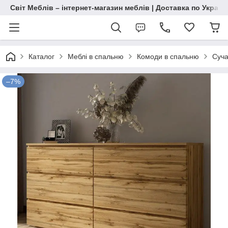
Світ Меблів – інтернет-магазин меблів | Доставка по Україн
Каталог
Меблі в спальню
Комоди в спальню
Суча
–7%