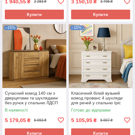
1 940,55
3 150,10
₴
₴
2 283 ₴
3 706 ₴
Купити
Купити
–15%
–15%
Сучасний комод 140 см з
Класичний білий вузький
дверцятами та шухлядами
комод прованс 4 шухляди
без ручок у спальню ЛДСП
для речей у спальню Іріс
Бруклін Мебель Сервіс дуб
Мебель Сервіс
В наявності
Готово до відправки
крафт золотий
5 179,05
5 105,95
₴
₴
6 093 ₴
6 007 ₴
Купити
Купити