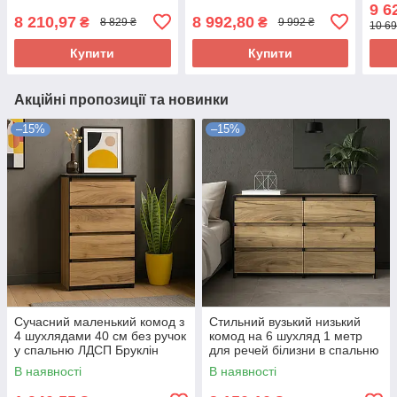
речей білизни модерн у
білизни та речей у
для 
9 6
спальню ЛДСП Бергамо
спальню кімнату Тео
спал
8 210,97
8 992,80
₴
₴
8 829 ₴
9 992 ₴
10 69
Ліон
Миро-Марк
Світ
Купити
Купити
Акційні пропозиції та новинки
–15%
–15%
Сучасний маленький комод з
Стильний вузький низький
4 шухлядами 40 см без ручок
комод на 6 шухляд 1 метр
у спальню ЛДСП Бруклін
для речей білизни в спальню
Мебель Сервіс дуб крафт
кімнату ЛДСП Бруклін
В наявності
В наявності
золотий
Мебель Сервіс