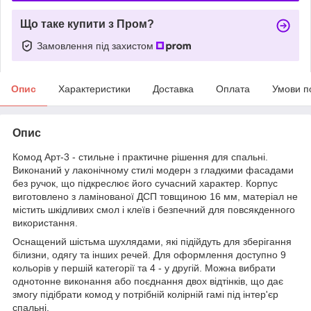
Що таке купити з Пром?
Замовлення під захистом
Опис
Характеристики
Доставка
Оплата
Умови п
Опис
Комод Арт-3 - стильне і практичне рішення для спальні.
Виконаний у лаконічному стилі модерн з гладкими фасадами
без ручок, що підкреслює його сучасний характер. Корпус
виготовлено з ламінованої ДСП товщиною 16 мм, матеріал не
містить шкідливих смол і клеїв і безпечний для повсякденного
використання.
Оснащений шістьма шухлядами, які підійдуть для зберігання
білизни, одягу та інших речей. Для оформлення доступно 9
кольорів у першій категорії та 4 - у другій. Можна вибрати
однотонне виконання або поєднання двох відтінків, що дає
змогу підібрати комод у потрібній колірній гамі під інтер'єр
спальні.