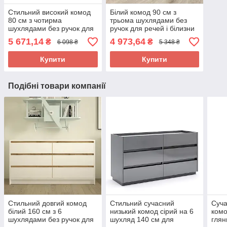
Стильний високий комод
Білий комод 90 см з
80 см з чотирма
трьома шухлядами без
шухлядами без ручок для
ручок для речей і білизни
речей і білизни модерн у
в сучасному стилі в
5 671,14
4 973,64
₴
₴
6 098 ₴
5 348 ₴
спальню ДСП Арт-2 Ліон
спальню ЛДСП Арт-1 Ліон
Купити
Купити
Подібні товари компанії
Стильний довгий комод
Стильний сучасний
Суча
білий 160 см з 6
низький комод сірий на 6
комо
шухлядами без ручок для
шухляд 140 см для
глян