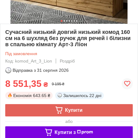
Сучасний низький довгий низький комод 160
см на 6 шухляд без ручок для речей і білизни
в спальню кімнату Арт-3 Ліон
Під замовлення
Код: komod_Art_3_Lion
Роздріб
Відправка з
31 серпня 2026
8 551,35
₴
9 195 ₴
Економія
643.65 ₴
Залишилось
22 дні
Купити
або
Купити з