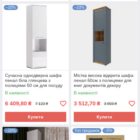
–10%
–10%
Сучасна однодверна шафа
Містка висока відкрита шафа
пенал біла глянцева з
пенал 60см з полицями для
полицями 50 см для посуду
книг документів декору
книжок у вітальню зал Фемелі
іграшок у вітальню кабінет
В наявності
В наявності
Миро-Марк
Еверест Нордік
6 409,80
3 512,70
₴
₴
7 122 ₴
3 903 ₴
Купити
Купити
–10%
Топ продажів
–5%