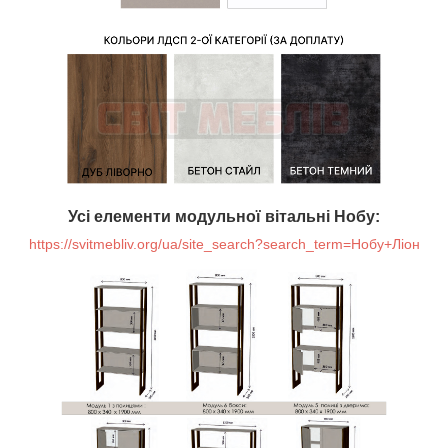
Усі елементи модульної вітальні Нобу:
https://svitmebliv.org/ua/site_search?search_term=Нобу+Ліон