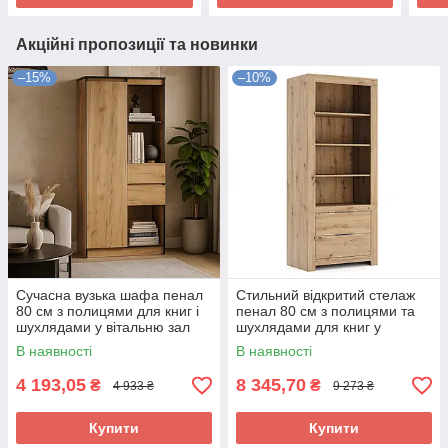
Акційні пропозиції та новинки
–15%
–10%
Сучасна вузька шафа пенал
Стильний відкритий стелаж
80 см з полицями для книг і
пенал 80 см з полицями та
шухлядами у вітальню зал
шухлядами для книг у
ЛДСП Бруклін Мебель Сервіс
вітальню зал Томмі Миро-
В наявності
В наявності
Марк дуб артизан
4 193,05
8 345,70
₴
₴
4 933 ₴
9 273 ₴
Купити
Купити