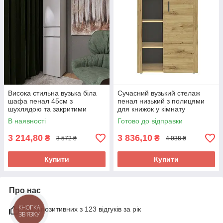
Висока стильна вузька біла
Сучасний вузький стелаж
шафа пенал 45см з
пенал низький з полицями
шухлядою та закритими
для книжок у кімнату
полицями для книг речей у
вітальню зал Фокус Сокме
В наявності
Готово до відправки
вітальню зал дитячу ПЛ-1
дуб артизан
Еверест Лайт
3 214,80
3 836,10
₴
₴
3 572 ₴
4 038 ₴
Купити
Купити
Про нас
95% позитивних з 123 відгуків за рік
КНОПКА
ЗВ'ЯЗКУ