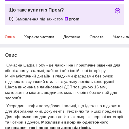
Що таке купити з Пром?
Замовлення під захистом
Опис
Характеристики
Доставка
Оплата
Умови п
Опис
Сучасна шафа Нобу - це лаконічне і практичне рішення для
зберігання у вітальні, кабінеті або іншій зоні інтер'єру.
Мінімалістичний дизайн із гладкими фасадами без ручок
підкреслює сучасний стиль і візуальну легкість конструкції.
Шафа виконана з ламінованої ДСП товщиною 16 мм,
матеріал не містить шкідливих смол і клеїв і безпечний для
здоров'я.
Усередині шафи передбачені полиці, що ідеально підходять
для зберігання книг, документів, текстилю та інших предметів.
Для оформлення доступно дев'ять кольорів з першої категорії
та чотири з другої.
Можливий вибір як однотонного
виконання, так і поєднання двох відтінків.