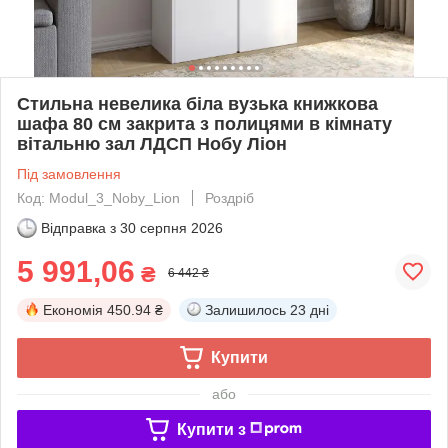
Стильна невелика біла вузька книжкова
шафа 80 см закрита з полицями в кімнату
вітальню зал ЛДСП Нобу Ліон
Під замовлення
Код: Modul_3_Noby_Lion
Роздріб
Відправка з
30 серпня 2026
5 991,06
₴
6 442 ₴
Економія
450.94 ₴
Залишилось
23 дні
Купити
або
Купити з