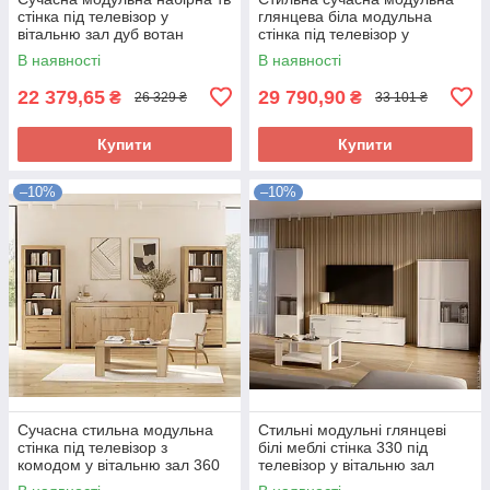
стінка під телевізор у
глянцева біла модульна
вітальню зал дуб вотан
стінка під телевізор у
Мортіз Мебель Сервіс 337 см
вітальню зал мінімалізм Рома
В наявності
В наявності
Миро-Марк
22 379,65
29 790,90
₴
₴
26 329 ₴
33 101 ₴
Купити
Купити
–10%
–10%
Сучасна стильна модульна
Стильні модульні глянцеві
стінка під телевізор з
білі меблі стінка 330 під
комодом у вітальню зал 360
телевізор у вітальню зал
см Томмі Миро-Марк дуб
мінімалізм Фемелі Миро-