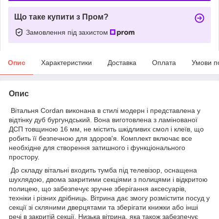
Що таке купити з Пром?
Замовлення під захистом
Опис
Характеристики
Доставка
Оплата
Умови п
Опис
Вітальня Cordan виконана в стилі модерн і представлена у
відтінку дуб бургундський. Вона виготовлена з ламінованої
ДСП товщиною 16 мм, не містить шкідливих смол і клеїв, що
робить її безпечною для здоров'я. Комплект включає все
необхідне для створення затишного і функціонального
простору.
До складу вітальні входить тумба під телевізор, оснащена
шухлядою, двома закритими секціями з полицями і відкритою
полицею, що забезпечує зручне зберігання аксесуарів,
техніки і різних дрібниць. Вітрина дає змогу розмістити посуд у
секції зі скляними дверцятами та зберігати книжки або інші
речі в закритій секції. Низька вітрина, яка також забезпечує