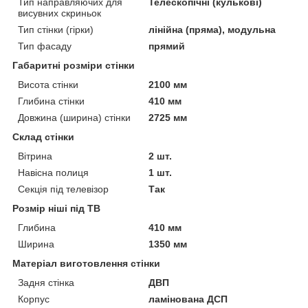
Тип направляючих для
Телескопічні (кулькові)
висувних скриньок
Тип стінки (гірки)
лінійна (пряма), модульна
Тип фасаду
прямий
Габаритні розміри стінки
Висота стінки
2100 мм
Глибина стінки
410 мм
Довжина (ширина) стінки
2725 мм
Склад стінки
Вітрина
2 шт.
Навісна полиця
1 шт.
Секція під телевізор
Так
Розмір ніші під ТВ
Глибина
410 мм
Ширина
1350 мм
Матеріал виготовлення стінки
Задня стінка
ДВП
Корпус
ламінована ДСП