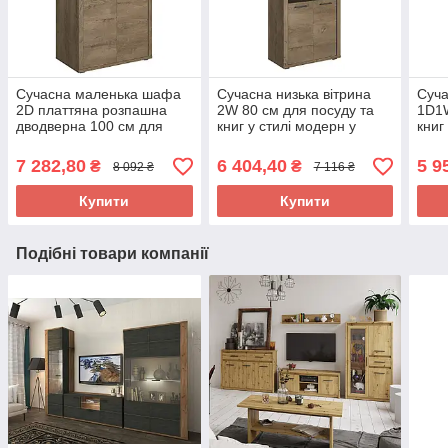
Сучасна маленька шафа
Сучасна низька вітрина
Суча
2D платтяна розпашна
2W 80 см для посуду та
1D1W
дводверна 100 см для
книг у стилі модерн у
книг
одягу в кімнату вітальню
вітальню зал ЛДСП
віта
зал ЛДСП Cordan VMV
Cordan VMV Holdnig дуб
Cord
7 282,80
6 404,40
5 9
₴
₴
8 092 ₴
7 116 ₴
Holdnig
бургундський
бург
Купити
Купити
Подібні товари компанії