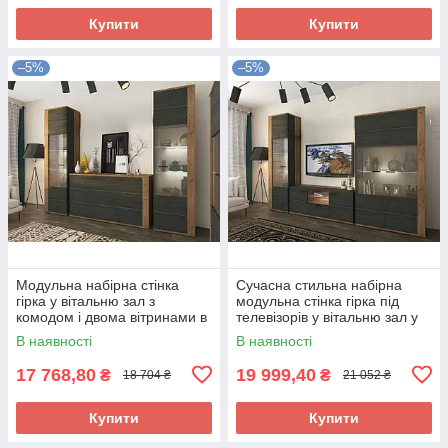
Купити
Купити
–5%
–5%
Модульна набірна стінка
Сучасна стильна набірна
гірка у вітальню зал з
модульна стінка гірка під
комодом і двома вітринами в
телевізорів у вітальню зал у
сучасному стилі Адель Сокме
стилі модерн Адель Сокме
В наявності
В наявності
17 768,80
19 999,40
₴
₴
18 704 ₴
21 052 ₴
Купити
Купити