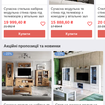
Сучасна стильна набірна
Сучасна модульна тв
Стил
модульна стінка гірка під
стінка під телевізор з
стін
телевізорів у вітальню зал
комодом у вітальню зал
ніжк
у стилі модерн Адель
338 см Ayson VMV Holding
віта
19 999,40
15 888,60
20 
₴
₴
Сокме
дуб артизан
Hold
21 052 ₴
17 654 ₴
22 23
+ ан
Купити
Купити
Акційні пропозиції та новинки
–15%
–10%
Сучасна модульна набірна тв
Стильна сучасна модульна