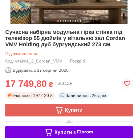
Сучасна набірна модульна гірка стінка під
телевізор 55 дюймів у вітальню зал Cordan
VMV Holding дуб бургундський 273 см
Під замовлення
Код: vitalnia_2_Cordan_VMV
Роздріб
Відправка з
17 серпня 2026
17 749,80
₴
19 722 ₴
Економія
1972.20 ₴
Залишилось
25 днів
Купити
або
Купити з