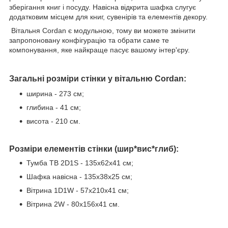
зберігання книг і посуду. Навісна відкрита шафка слугує
додатковим місцем для книг, сувенірів та елементів декору.
Вітальня Cordan є модульною, тому ви можете змінити
запропоновану конфігурацію та обрати саме те
компонування, яке найкраще пасує вашому інтер'єру.
Загальні розміри стінки у вітальню
Cordan
:
ширина - 273 см;
глибина - 41 см;
висота - 210 см.
Розміри елементів стінки (шир*вис*глиб):
Тумба ТВ 2D1S - 135х62х41 см;
Шафка навісна - 135х38х25 см;
Вітрина 1D1W - 57х210х41 см;
Вітрина 2W - 80х156х41 см.