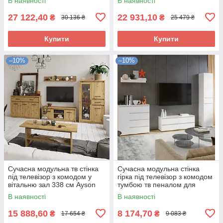
В наявності
В наявності
артизан
Марк
27 122,40
22 931,10
₴
₴
30 136 ₴
25 479 ₴
Купити
Купити
–10%
–10%
Сучасна модульна тв стінка
Сучасна модульна стінка
під телевізор з комодом у
гірка під телевізор з комодом
вітальню зал 338 см Ayson
тумбою тв пеналом для
VMV Holding дуб артизан
речей і полкою у вітальню
В наявності
В наявності
спальню Еверест Лайт
15 888,60
8 174,70
₴
₴
17 654 ₴
9 083 ₴