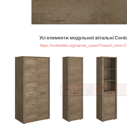
Усі елементи модульної вітальні Cord
https://svitmebliv.org/ua/site_search?search_term