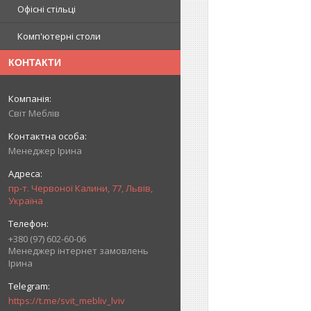
Офісні стільці
Комп'ютерні столи
КОНТАКТИ
Світ Меблів
Менеджер Ірина
пр-т. Червоної Калини, 77, Львів,
Україна
+380 (97) 602-60-06
Менеджер інтернет замовлень
Ірина
https://t.me/svit_mebliv_lviv