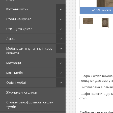
Кухонні кутки
–10%
Столи на кухню
Стільці та крісла
Ліжка
Меблі в дитячу та підліткову
кімнати
Матраци
Мякі Меблі
Шафа Cordan виконана
полицями дає змогу з
Офісні меблі
Виготовлена з ламіно
Журнальні столики
Шафа належить до мод
стилі.
Столи-трансформери і столи-
тумби
Габарити шафи