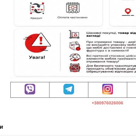
+380976026006
и