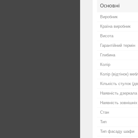
Основні
Виробник
Країна виробник
Висота
Гарантійний термін
Глибина
Колір
Колір (відтінок) меб
Кількість стулок (д
Наявність дзеркала
Наявність зовнішніх
Стан
Тип
Тип фасаду шафи