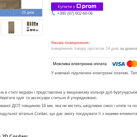
Купити з
25 днів
+380 (97) 602-60-06
повернення товару протягом 14 днів
за домо
У компанії підключені електронні платежі. Те
 в стилі модерн і представлена у вишуканому кольорі дуб бургундськи
берігати одяг та аксесуари стильно й упорядковано.
ваної ДСП товщиною 16 мм, яка не містить шкідливих смол і клеїв та по
ульної вітальні Cordan, що дає змогу поєднувати її з іншими елемента
 2
D
Cordan: