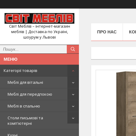
Світ Меблів – інтернет-магазин
меблів | Доставка по Україні,
ПРО НАС
КО
шоурум у Львові
Категорії товарів
Меблі для вітальні
Меблі для передпокою
Меблі в спальню
Столи письмові та
комп'ютерні
Кухні