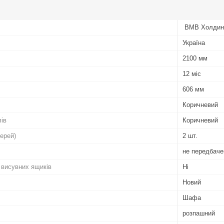
ВМВ Холдин
Україна
2100 мм
12 міс
606 мм
Коричневий
лів
Коричневий
верей)
2 шт.
не передбаче
 висувних ящиків
Ні
Новий
Шафа
розпашний