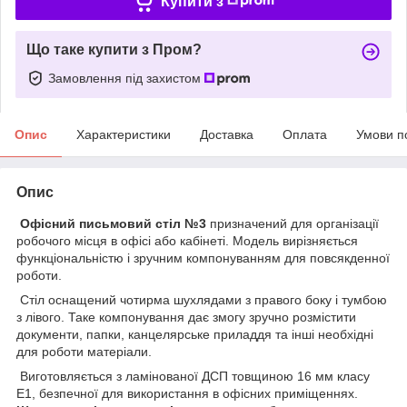
Купити з
Що таке купити з Пром?
Замовлення під захистом
Опис
Характеристики
Доставка
Оплата
Умови п
Опис
Офісний письмовий стіл №3
призначений для організації
робочого місця в офісі або кабінеті. Модель вирізняється
функціональністю і зручним компонуванням для повсякденної
роботи.
Стіл оснащений чотирма шухлядами з правого боку і тумбою
з лівого. Таке компонування дає змогу зручно розмістити
документи, папки, канцелярське приладдя та інші необхідні
для роботи матеріали.
Виготовляється з ламінованої ДСП товщиною 16 мм класу
Е1, безпечної для використання в офісних приміщеннях.