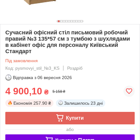
Сучасний офісний стіл письмовий робочий
правий №3 135*57 см з тумбою з шухлядами
в кабінет офіс для персоналу Київський
Стандарт
Під замовлення
Код: pysmovyi_stil_№3_KS
Роздріб
Відправка з
06 вересня 2026
4 900,10
₴
5 158 ₴
Економія
257.90 ₴
Залишилось
23 дні
Купити
або