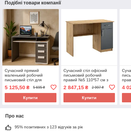
Подібні товари компанії
Сучасний прямий
Сучасний стіл офісний
Суча
маленький робочий
письмовий робочий
пись
письмовий стіл для
правий №5 110*57 см з
прав
ноутбука 90 см
тумбою в кабінет офіс для
шухл
5 125,50
2 847,15
4 0
₴
₴
5 695 ₴
2 997 ₴
однотумбовий з
персоналу ДСП Київський
для
шухлядами Вуді 90 Летро
Стандарт
Київ
Купити
Купити
Про нас
95% позитивних з 123 відгуків за рік