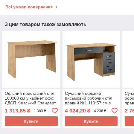
Всі умови повернення
З цим товаром також замовляють
Офісний приставний стіл
Сучасний офісний
Суча
100х60 см у кабінет офіс
письмовий робочий стіл
робо
ЛДСП Київський Стандарт
правий №1 110*57 см з
прав
шухлядами в кабінет офіс
шухл
1 313,85
4 024,20
2 7
₴
₴
1 383 ₴
4 236 ₴
для персоналу ДСП
кабі
Київський Стандарт
перс
Купити
Купити
Ста