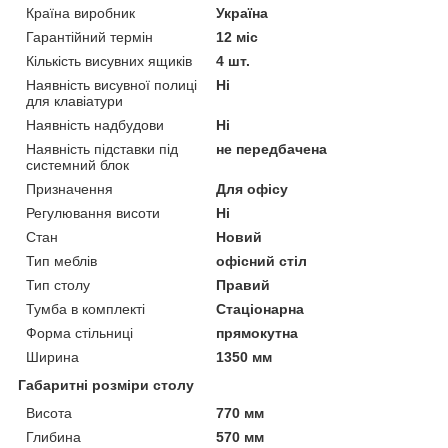
Країна виробник
Україна
Гарантійний термін
12 міс
Кількість висувних ящиків
4 шт.
Наявність висувної полиці
Ні
для клавіатури
Наявність надбудови
Ні
Наявність підставки під
не передбачена
системний блок
Призначення
Для офісу
Регулювання висоти
Ні
Стан
Новий
Тип меблів
офісний стіл
Тип столу
Правий
Тумба в комплекті
Стаціонарна
Форма стільниці
прямокутна
Ширина
1350 мм
Габаритні розміри столу
Висота
770 мм
Глибина
570 мм