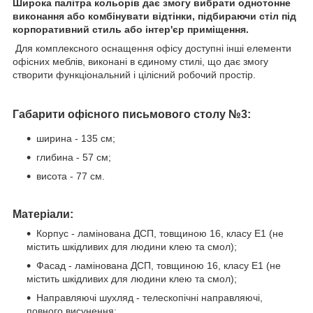
Широка палітра кольорів дає змогу вибрати однотонне
виконання або комбінувати відтінки, підбираючи стіл під
корпоративний стиль або інтер'єр приміщення.
Для комплексного оснащення офісу доступні інші елементи
офісних меблів, виконані в єдиному стилі, що дає змогу
створити функціональний і цілісний робочий простір.
Габарити офісного письмового столу №3:
ширина - 135 см;
глибина - 57 см;
висота - 77 см.
Матеріали:
Корпус - ламінована ДСП, товщиною 16, класу Е1 (не
містить шкідливих для людини клею та смол);
Фасад - ламінована ДСП, товщиною 16, класу Е1 (не
містить шкідливих для людини клею та смол);
Направляючі шухляд - телескопічні направляючі,
повного висунення;