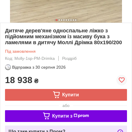
Дитяче дерев'яне односпальне ліжко з
підйомним механізмом із масиву бука з
ламелями в дитячу Моллі Дрімка 80x190/200
Під замовлення
Код: Molly-1sp-PM-Drimka
Роздріб
Відправка з
30 серпня 2026
18 938
₴
Купити
або
Купити з
Що таке купити з Пром?