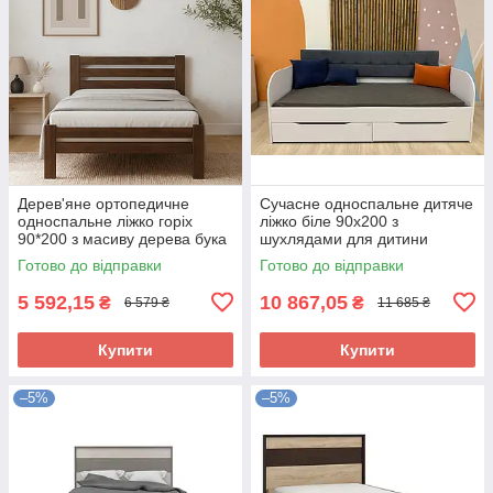
Дерев'яне ортопедичне
Сучасне односпальне дитяче
односпальне ліжко горіх
ліжко біле 90х200 з
90*200 з масиву дерева бука
шухлядами для дитини
з ламелями на ніжках в
школяра дівчинки хлопчика
Готово до відправки
Готово до відправки
сучасному стилі Алекс
ДСП Л-7
5 592,15
10 867,05
₴
₴
6 579 ₴
11 685 ₴
Купити
Купити
–5%
–5%