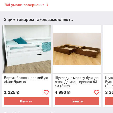
Всі умови повернення
З цим товаром також замовляють
Бортик безпеки прямий до
Шухляди з масиву бука до
Шухл
ліжок Дримка
ліжок Дрімка шириною 93
Бук
см (2 шт)
(2 ш
1 225
4 990
3 3
₴
₴
Купити
Купити