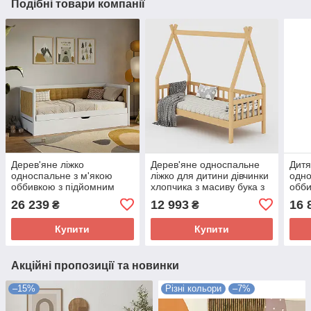
Подібні товари компанії
Дерев'яне ліжко
Дерев'яне односпальне
Дитя
односпальне з м'якою
ліжко для дитини дівчинки
одно
оббивкою з підйомним
хлопчика з масиву бука з
обби
механізмом із масиву бука
ламелями в дитячу
ламе
26 239
12 993
16 
₴
₴
з ламелями Дорі LUXE
Хатинка Дрімка
кімн
Дрімка 80x190/200
80x190/200
80x1
Купити
Купити
Акційні пропозиції та новинки
–15%
Різні кольори
–7%