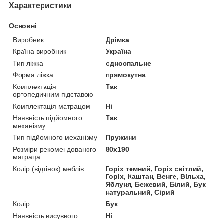
Характеристики
Основні
Виробник
Дрімка
Країна виробник
Україна
Тип ліжка
односпальне
Форма ліжка
прямокутна
Комплектація
Так
ортопедичним підставою
Комплектація матрацом
Ні
Наявність підйомного
Так
механізму
Тип підйомного механізму
Пружини
Розміри рекомендованого
80х190
матраца
Колір (відтінок) меблів
Горіх темний, Горіх світлий,
Горіх, Каштан, Венге, Вільха,
Яблуня, Бежевий, Білий, Бук
натуральний, Сірий
Колір
Бук
Наявність висувного
Ні