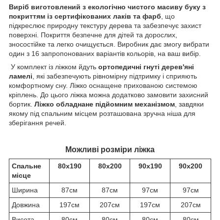
Виріб виготовлений з екологічно чистого масиву буку з
покриттям із сертифікованих лаків та фарб
, що
підкреслює природну текстуру дерева та забезпечує захист
поверхні. Покриття безпечне для дітей та дорослих,
зносостійке та легко очищується. Виробник дає змогу вибрати
один з 16 запропонованих варіантів кольорів, на ваш вибір.
У комплект із ліжком йдуть
ортопедичні гнуті дерев'яні
ламелі
, які забезпечують рівномірну підтримку і сприяють
комфортному сну. Ліжко оснащене прихованою системою
кріплень. До цього ліжка можна додатково замовити захисний
бортик.
Ліжко обладнане підйомним механізмом
, завдяки
якому під спальним місцем розташована зручна ніша для
зберігання речей.
Можливі розміри ліжка
Спальне
80x190
80x200
90x190
90x200
місце
Ширина
87см
87см
97см
97см
Довжина
197см
207см
197см
207см
Висота
80см
80см
80см
80см