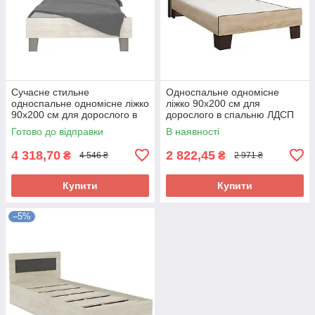
Сучасне стильне
Односпальне одномісне
односпальне одномісне ліжко
ліжко 90х200 см для
90х200 см для дорослого в
дорослого в спальню ЛДСП
спальню ЛДСП Сара Сокме
Скарлет Сокме венге магія/
Готово до відправки
В наявності
дуб сонома
4 318,70
2 822,45
₴
₴
4 546 ₴
2 971 ₴
Купити
Купити
–5%