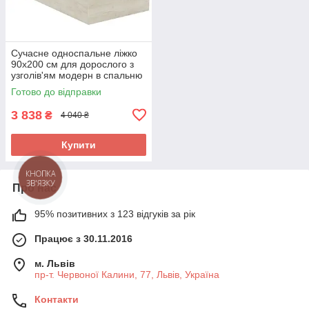
Сучасне односпальне ліжко
90х200 см для дорослого з
узголів'ям модерн в спальню
ЛДСП Viva Гарант дуб крафт
Готово до відправки
білий+графіт
3 838
₴
4 040 ₴
Купити
КНОПКА
ЗВ'ЯЗКУ
Про нас
95% позитивних з 123 відгуків за рік
Працює з 30.11.2016
м. Львів
пр-т. Червоної Калини, 77, Львів, Україна
Контакти