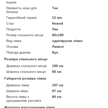
ящика
Наявність ніши для
Так
білизни
Гарантійний термін
12 міс
Стан
Новий
Покриття
Лак
Розмір спального місця
80х190
Вид ліжка
одноярусне ліжко
Основа
Ламелі
Порода дерева
Бук
Розміри спального місця
Довжина спального місця
190 см
Ширина спального місця
80 см
Габаритні розміри ліжка
Довжина ліжка
197 см
Ширина ліжка
87 см
Висота ліжка з
80 см
урахуванням узголів'я
Матеріал виготовлення ліжка