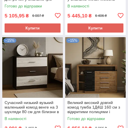
Мебель Сервіс
Сервіс
Готово до відправки
В наявності
5 105,95
5 445,10
₴
₴
6 007 ₴
6 406 ₴
Купити
Купити
–15%
–15%
Сучасний низький вузький
Великий високий довгий
маленький комод венге на 3
комод тумба 1Д4Ш 160 см з
шухляди 80 см для білизни в
відкритими полицями і
спальню ДСП Араміс Мебель
шухлядами в спальню Фієста
В наявності
Готово до відправки
Сервіс
Мебель Сервіс