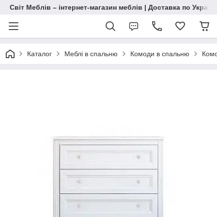
Світ Меблів – інтернет-магазин меблів | Доставка по Україн
Каталог
Меблі в спальню
Комоди в спальню
Комо