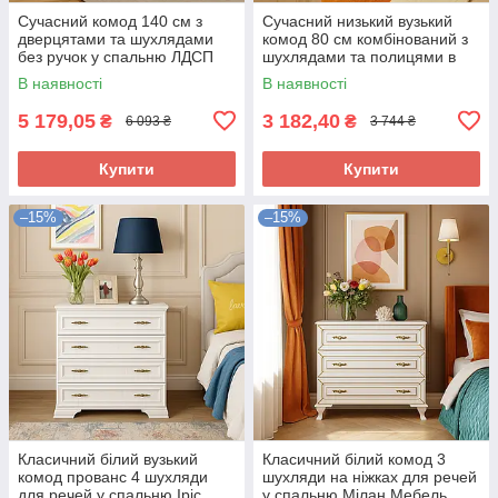
Сучасний комод 140 см з
Сучасний низький вузький
дверцятами та шухлядами
комод 80 см комбінований з
без ручок у спальню ЛДСП
шухлядами та полицями в
Бруклін Мебель Сервіс дуб
спальню ЛДСП Бруклін
В наявності
В наявності
крафт золотий
Мебель Сервіс
5 179,05
3 182,40
₴
₴
6 093 ₴
3 744 ₴
Купити
Купити
–15%
–15%
Класичний білий вузький
Класичний білий комод 3
комод прованс 4 шухляди
шухляди на ніжках для речей
для речей у спальню Іріс
у спальню Мілан Мебель