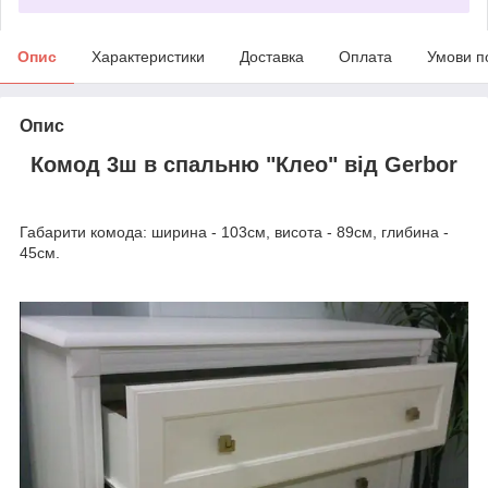
Опис
Характеристики
Доставка
Оплата
Умови п
Опис
Комод 3ш в спальню "Клео" від Gerbor
Габарити комода: ширина - 103см, висота - 89см, глибина -
45см.