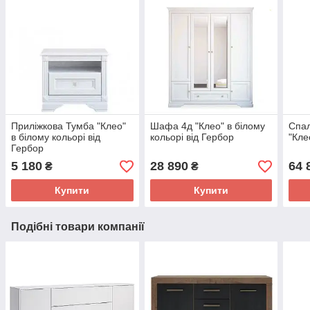
Приліжкова Тумба "Клео"
Шафа 4д "Клео" в білому
Спал
в білому кольорі від
кольорі від Гербор
"Кле
Гербор
5 180
28 890
64 
₴
₴
Купити
Купити
Подібні товари компанії