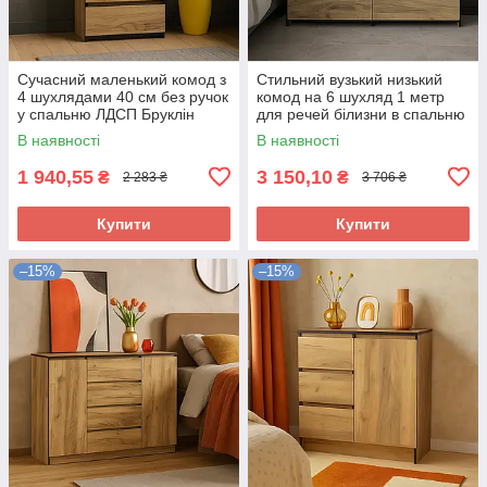
Сучасний маленький комод з
Стильний вузький низький
4 шухлядами 40 см без ручок
комод на 6 шухляд 1 метр
у спальню ЛДСП Бруклін
для речей білизни в спальню
Мебель Сервіс дуб крафт
кімнату ЛДСП Бруклін
В наявності
В наявності
золотий
Мебель Сервіс
1 940,55
3 150,10
₴
₴
2 283 ₴
3 706 ₴
Купити
Купити
–15%
–15%