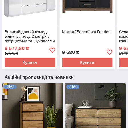
Великий довгий комод
Комод "Белен" від Гербор
Суча
білий глянець 2 метри з
комо
дверцятами та шухлядами
глян
у вітальню в сучасному
для 
9 577,80
9 6
₴
стилі Рома Миро-Марк
спал
9 680
₴
10 642 ₴
10 69
Світ
Купити
Купити
Акційні пропозиції та новинки
–15%
–15%