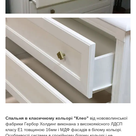
Спальня в класичному кольорі "Клео"
від нововолинської
фабрики Гербор Холдинг виконана з високоякісного ЛДСП
класу Е1 товщиною 16мм і МДФ фасадів в білому кольорі.
Особливості системи в спокійному білому кольорі і не