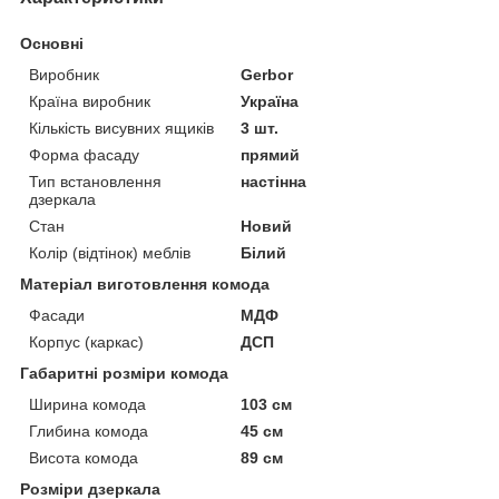
Основні
Виробник
Gerbor
Країна виробник
Україна
Кількість висувних ящиків
3 шт.
Форма фасаду
прямий
Тип встановлення
настінна
дзеркала
Стан
Новий
Колір (відтінок) меблів
Білий
Матеріал виготовлення комода
Фасади
МДФ
Корпус (каркас)
ДСП
Габаритні розміри комода
Ширина комода
103 см
Глибина комода
45 см
Висота комода
89 см
Розміри дзеркала