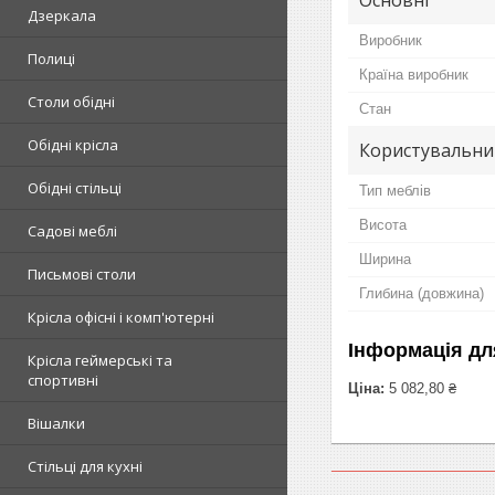
Дзеркала
Виробник
Полиці
Країна виробник
Столи обідні
Стан
Обідні крісла
Користувальни
Обідні стільці
Тип меблів
Висота
Садові меблі
Ширина
Письмові столи
Глибина (довжина)
Крісла офісні і комп'ютерні
Інформація дл
Крісла геймерські та
спортивні
Ціна:
5 082,80 ₴
Вішалки
Стільці для кухні