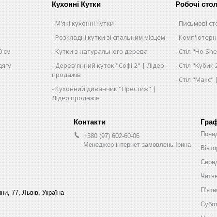
Кухонні Кутки
Робочі сто
М'які кухонні кутки
Письмові ст
Розкладні кутки зі спальним місцем
Комп'ютерні
0 см
Кутки з натурального дерева
Стіл "Ho-She
дягу
Дерев'янний куток "Софі-2" | Лідер
Стіл "Кубик 
продажів
Стіл "Макс"
Кухонний диванчик "Престиж" |
Лідер продажів
Граф
Поне
+380 (97) 602-60-06
Менеджер інтернет замовлень Ірина
Вівто
Сере
Четв
Пʼятн
ни, 77, Львів, Україна
Субо