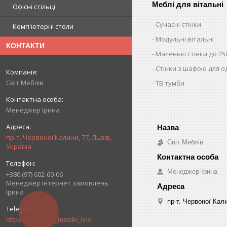
Меблі для вітальні
Офісні стільці
Сучасні стінки
Комп'ютерні столи
Модульні вітальні
КОНТАКТИ
Маленькі стінки до 25
Стінки з шафою для о
Світ Меблів
ТВ тумби
Менеджер Ірина
пр-т. Червоної Калини, 77, Львів,
Світ Меблів
Україна
Менеджер Ірина
+380 (97) 602-60-06
Менеджер інтернет замовлень
Ірина
пр-т. Червоної Кали
КНОПКА
ЗВ'ЯЗКУ
https://t.me/svit_mebliv_lviv