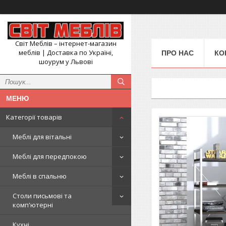
Світ Меблів – інтернет-магазин
меблів | Доставка по Україні,
ПРО НАС
КО
шоурум у Львові
Категорії товарів
Меблі для вітальні
Меблі для передпокою
Меблі в спальню
Столи письмові та
комп'ютерні
Кухні