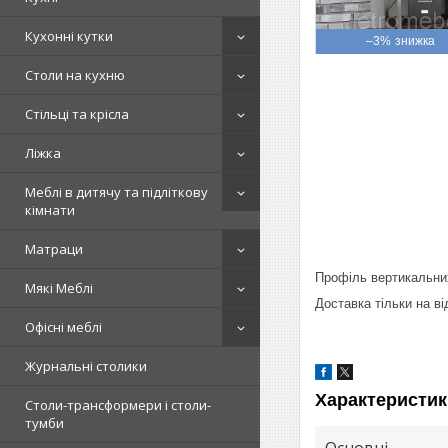
Кухонні кутки
–3%
Столи на кухню
Стільці та крісла
Ліжка
Меблі в дитячу та підліткову
кімнати
Матраци
Профіль вертикальних
Мякі Меблі
Доставка тільки на в
Офісні меблі
Журнальні столики
Характеристик
Столи-трансформери і столи-
тумби
Основні