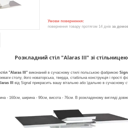
повернення товару протягом 14 днів
за домо
Розкладний стіл "Alaras III" зі стільни
стіл "Alaras III"
виконаний в сучасному стилі польською фабрикою
Sign
еваги столу, його новаторська, тверда, стабільна конструкція і прості ф
laras III
від Signal прикрасить вашу вітальню або їдальню в сучасному с
ина - 160см, ширина - 90см, висота - 76см. В розкладеному вигляді дов