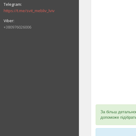
https://t.me/svit_mebliv_lviv
+380976026006
За більш детально
допоможе підібрат