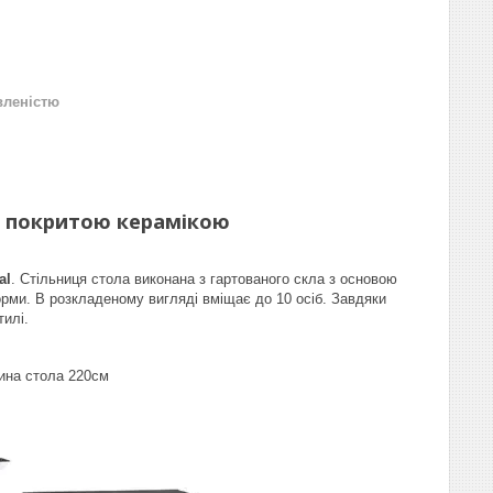
вленістю
цею покритою керамікою
al
. Стільниця стола виконана з гартованого скла з основою
орми. В розкладеному вигляді вміщає до 10 осіб. Завдяки
тилі.
жина стола 220см