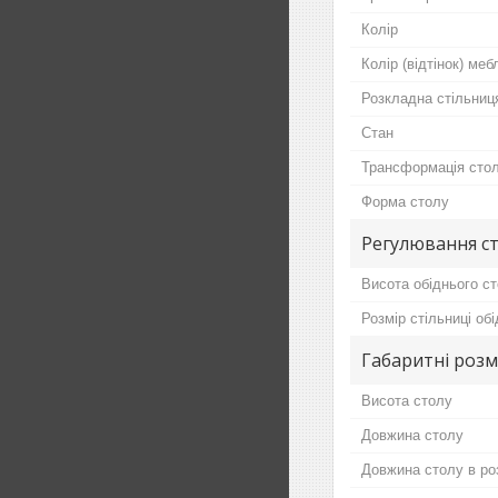
Колір
Колір (відтінок) меб
Розкладна стільниц
Стан
Трансформація стол
Форма столу
Регулювання с
Висота обіднього с
Розмір стільниці об
Габаритні розм
Висота столу
Довжина столу
Довжина столу в ро