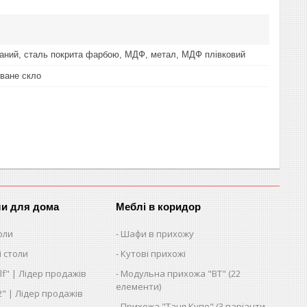
ний, сталь покрита фарбою, МДФ, метал, МДФ плівковий
ване скло
ли для дома
Меблі в коридор
оли
Шафи в прихожу
 столи
Кутові прихожі
lf" | Лідер продажів
Модульна прихожа "ВТ" (22
елементи)
2" | Лідер продажів
Прихожа "Таня Купе" (3 варіанти