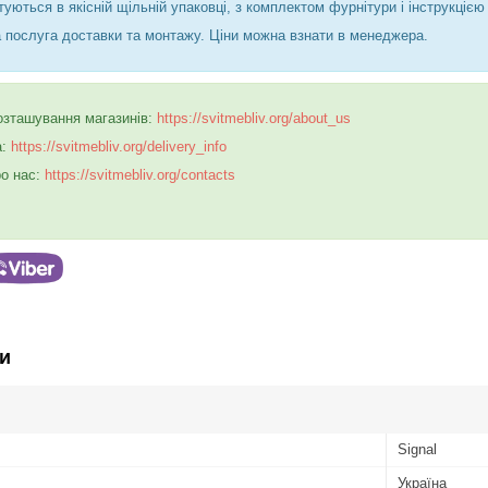
туються в якісній щільній упаковці, з комплектом фурнітури і інструкцією
 послуга доставки та монтажу. Ціни можна взнати в менеджера.
розташування магазинів:
https://svitmebliv.org/about_us
а:
https://svitmebliv.org/delivery_info
ро нас:
https://svitmebliv.org/contacts
и
Signal
Україна