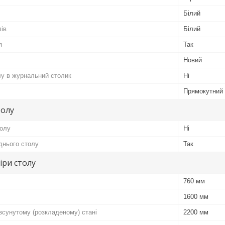
Білий
лів
Білий
я
Так
Новий
у в журнальний столик
Ні
Прямокутний
толу
толу
Ні
іднього столу
Так
іри столу
760 мм
1600 мм
зсунутому (розкладеному) стані
2200 мм