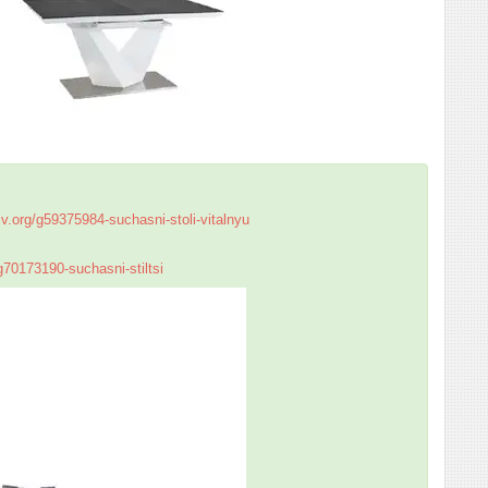
iv.org/g59375984-suchasni-stoli-vitalnyu
/g70173190-suchasni-stiltsi