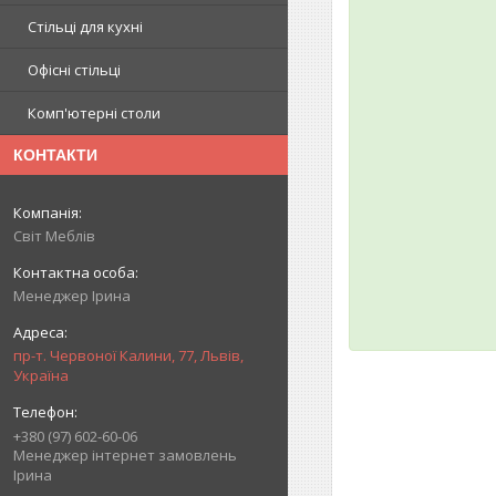
Стільці для кухні
Офісні стільці
Комп'ютерні столи
КОНТАКТИ
Світ Меблів
Менеджер Ірина
пр-т. Червоної Калини, 77, Львів,
Україна
+380 (97) 602-60-06
Менеджер інтернет замовлень
Ірина