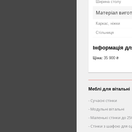
Ширина столу
Матеріал вигот
Каркас, ніжки
Стільниця
Інформація дл
Ціна:
35 900 ₴
Меблі для вітальні
Сучасні стінки
Модульні вітальні
Маленькі стінки до 25
Стінки з шафою для о