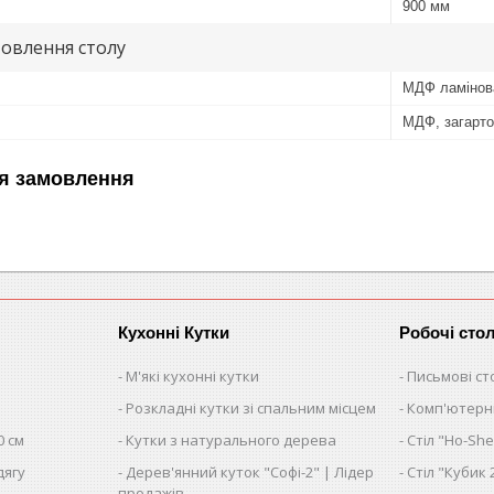
900 мм
овлення столу
МДФ ламінова
МДФ, загарто
я замовлення
Кухонні Кутки
Робочі сто
М'які кухонні кутки
Письмові ст
Розкладні кутки зі спальним місцем
Комп'ютерні
0 см
Кутки з натурального дерева
Стіл "Ho-She
дягу
Дерев'янний куток "Софі-2" | Лідер
Стіл "Кубик 
продажів