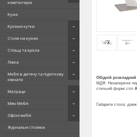
комп'ютерні
Кухні
Кухонні кутки
Столи на кухню
Стільці та крісла
Ліжка
Меблі в дитячу та підліткову
Обідній розкладний
кімнати
МДФ. Незаперечні пер
стильній формі стіл
A
Матраци
Мякі Меблі
Габарити стола: довж
Офісні меблі
Журнальні столики