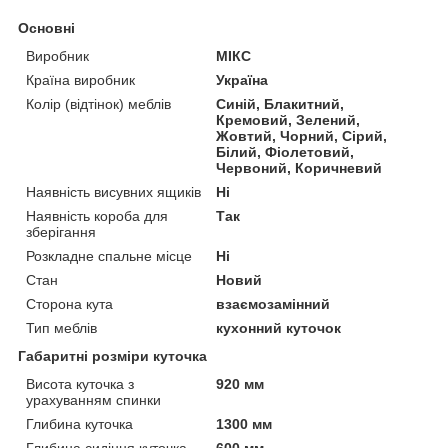
Основні
Виробник
МІКС
Країна виробник
Україна
Колір (відтінок) меблів
Синій, Блакитний,
Кремовий, Зелений,
Жовтий, Чорний, Сірий,
Білий, Фіолетовий,
Червоний, Коричневий
Наявність висувних ящиків
Ні
Наявність короба для
Так
зберігання
Розкладне спальне місце
Ні
Стан
Новий
Сторона кута
взаємозамінний
Тип меблів
кухонний куточок
Габаритні розміри куточка
Висота куточка з
920 мм
урахуванням спинки
Глибина куточка
1300 мм
Глибина сидіння куточка
600 мм