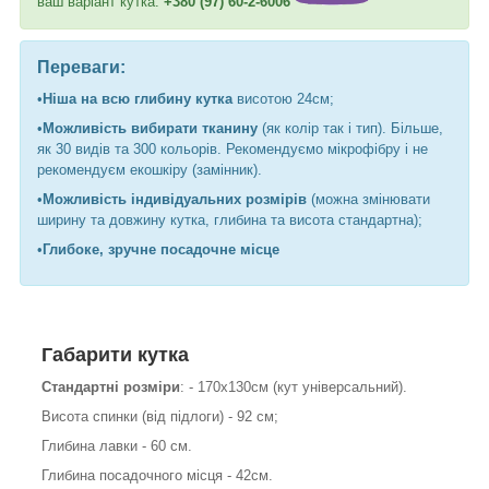
ваш варіант кутка:
+380 (97) 60-2-6006
Переваги:
•
Ніша на всю глибину кутка
висотою 24см;
•
Можливість вибирати тканину
(як колір так і тип). Більше,
як 30 видів та 300 кольорів. Рекомендуємо мікрофібру і не
рекомендуєм екошкіру (замінник).
•
Можливість індивідуальних розмірів
(можна змінювати
ширину та довжину кутка, глибина та висота стандартна);
•
Глибоке, зручне посадочне місце
Габарити кутка
Стандартні розміри
: - 170х130см (кут універсальний).
Висота спинки (від підлоги) - 92 см;
Глибина лавки - 60 см.
Глибина посадочного місця - 42см.