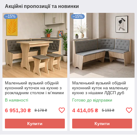
Акційні пропозиції та новинки
–15%
–15%
Маленький вузький обідній
Маленький вузький обідній
кухонний куточок на кухню з
кухонний куток на маленьку
розкладним столом і м'якими
кухню з нішами ЛДСП дуб
табуретками ЛДСП дуб
сонома
В наявності
Готово до відправки
сонома
6 951,30
4 414,05
₴
₴
8 178 ₴
5 193 ₴
Купити
Купити