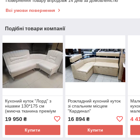
Повернення товару впродовж 14 днів за домовленістю
Всі умови повернення
Подібні товари компанії
Кухоний куток "Лорд" з
Розкладний кухоний куток
Мале
нішами 130*175 см
зі спальним місцем
кухо
(миюча тканина преміум
"Кардинал"
мале
класу)
ЛДС
19 950
16 894
4 4
₴
₴
Купити
Купити