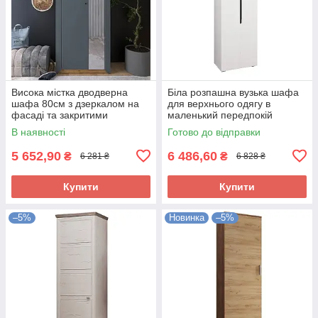
Висока містка дводверна
Біла розпашна вузька шафа
шафа 80см з дзеркалом на
для верхнього одягу в
фасаді та закритими
маленький передпокій
полицями для речей одягу у
коридор 60 см Джордан
В наявності
Готово до відправки
передпокій спальню Еверест
Сокме
Нордік
5 652,90
6 486,60
₴
₴
6 281 ₴
6 828 ₴
Купити
Купити
–5%
Новинка
–5%