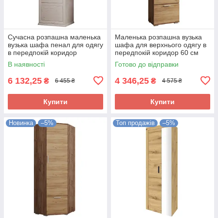
Сучасна розпашна маленька
Маленька розпашна вузька
вузька шафа пенал для одягу
шафа для верхнього одягу в
в передпокій коридор
передпокій коридор 60 см
прованс Орегон Сокме
Віва Сокме
В наявності
Готово до відправки
6 132,25
4 346,25
₴
₴
6 455 ₴
4 575 ₴
Купити
Купити
Новинка
–5%
Топ продажів
–5%