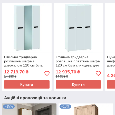
Стильна тридверна
Стильна тридверна
Суча
розпашна шафа з
розпашна платтяна шафа
шаф
дзеркалом 120 см біла
120 см біла глянцева для
дзер
глянцева для одягу з
одягу з полицями та
верх
12 719,70
12 935,70
₴
₴
полицями та штангою в
штангою в спальню Б'янко
пере
4 2
14 133 ₴
14 373 ₴
спальню Б'янко Світ
Світ Меблів
Top-
Меблів
Купити
Купити
Акційні пропозиції та новинки
–15%
–15%