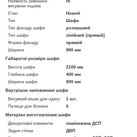
Наявність зовнішніх
Ні
висувних ящиків
Стан
Новий
Тип
Шафа
Тип фасаду шафи
розпашний
Тип шафи
лінійний (прямий)
Форма фасаду
прямий
Ширина
900 мм
Габаритні розміри шафи
Висота шафи
2100 мм
Глибина шафи
400 мм
Ширина шафи
900 мм
Внутрішнє наповнення шафи
Висувний вішак для одягу
1 шт.
Полиця для білизни
6
Матеріал виготовлення шафи
Декоративні елементи
ламінована ДСП
Задня стінка
ДВП