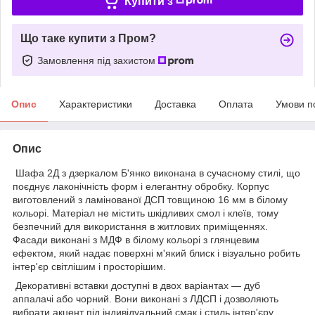
Купити з
Що таке купити з Пром?
Замовлення під захистом
Опис
Характеристики
Доставка
Оплата
Умови п
Опис
Шафа 2Д з дзеркалом Б'янко виконана в сучасному стилі, що
поєднує лаконічність форм і елегантну обробку. Корпус
виготовлений з ламінованої ДСП товщиною 16 мм в білому
кольорі. Матеріал не містить шкідливих смол і клеїв, тому
безпечний для використання в житлових приміщеннях.
Фасади виконані з МДФ в білому кольорі з глянцевим
ефектом, який надає поверхні м'який блиск і візуально робить
інтер'єр світлішим і просторішим.
Декоративні вставки доступні в двох варіантах — дуб
аппалачі або чорний. Вони виконані з ЛДСП і дозволяють
вибрати акцент під індивідуальний смак і стиль інтер'єру.