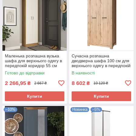
Маленька розпашна вузька
Сучасна розпашна
шафа для верхнього одягу в
дводверна шафа 100 см для
передпокій коридор 55 см
верхнього одягу в передпокій
Оріон Мебель Сервіс
коридор ЛДСП Мортіз
Готово до відправки
В наявності
Мебель Сервіс
2 266,95
8 602
₴
₴
2 667 ₴
10 120 ₴
Купити
Купити
–10%
Новинка
–5%