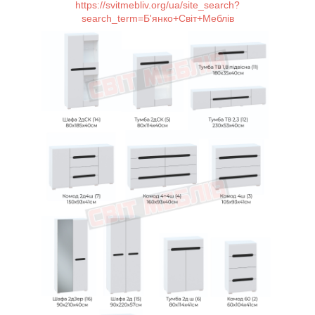
https://svitmebliv.org/ua/site_search?
search_term=Б'янко+Світ+Меблів