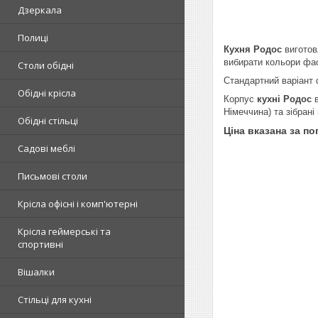
Дзеркала
Полиці
Кухня Родос
виготов
вибирати кольори фас
Столи обідні
Стандартний варіант ф
Обідні крісла
Корпус
кухні Родос
в
Німеччина) та зібрані
Обідні стільці
Ціна вказана за по
Садові меблі
Письмові столи
Крісла офісні і комп'ютерні
Крісла геймерські та
спортивні
Вішалки
Стільці для кухні