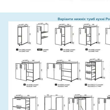
Варіанти нижніх тумб кухні Р