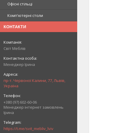
Офісні стільці
Комп'ютерні столи
КОНТАКТИ
Світ Меблів
Менеджер Ірина
пр-т. Червоної Калини, 77, Львів,
Україна
+380 (97) 602-60-06
Менеджер інтернет замовлень
Ірина
https://t.me/svit_mebliv_lviv