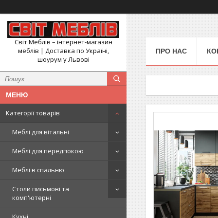
Світ Меблів – інтернет-магазин
меблів | Доставка по Україні,
ПРО НАС
КО
шоурум у Львові
Категорії товарів
Меблі для вітальні
Меблі для передпокою
Меблі в спальню
Столи письмові та
комп'ютерні
Кухні