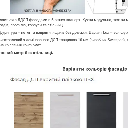
ляється з ЛДСП фасадами в 5 різних кольорх. Кухня модульна, тож ви м
адів, профілю, корпуси та стільниці.
урнітури – петлі та напрямні ящиків без дотяжки. Варіант Lux – вся фурн
иготовлений з ламінованого ДСП товщиною 16 мм (виробник Swisspan),
 на кріплення конфірмат.
гонний метр без стільниці.
Варіанти кольорів фасадів 