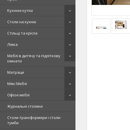
Кухонні кутки
Столи на кухню
Стільці та крісла
Ліжка
Меблі в дитячу та підліткову
кімнати
Матраци
Мякі Меблі
Офісні меблі
Журнальні столики
Столи-трансформери і столи-
тумби