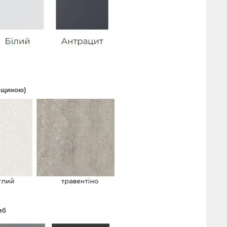
овщиною)
мб